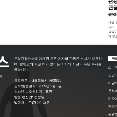
관광
관
문화관
서울,
프리미
-3·
광 구
바
문화관광뉴스에 게재된 모든 기사의 판권은 본사가 보유하
며, 발행인의 사전 허가 없이는 기사와 사진의 무단 복사를
소비자
금합니다.
건강 
4호
등록번호 : 서울특별시 아00829
이달의
등록/발행일자 : 2005년 9월 6일
문화
청소년 보호책임자 : 표진수
발행.편집인: 전병열
지자체
발행처 : (주)경향뉴스원
자동
관광