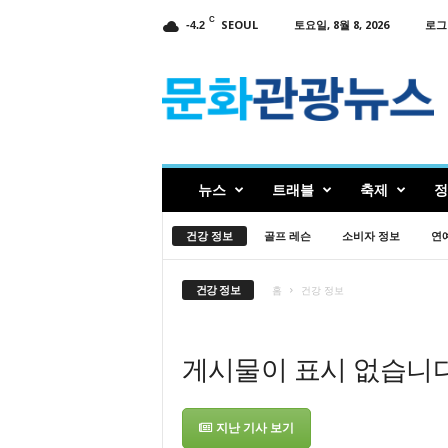
C
SEOUL
토요일, 8월 8, 2026
로그
-4.2
인
터
넷
신
문
문
화
뉴스
트래블
축제
정
관
광
건강 정보
골프 레슨
소비자 정보
연
뉴
스
건강 정보
홈
건강 정보
게시물이 표시 없습니
지난 기사 보기