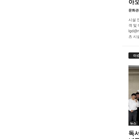
아
문화관
시설 
객 및
lgd@
츠 시설
이
뉴스
독서