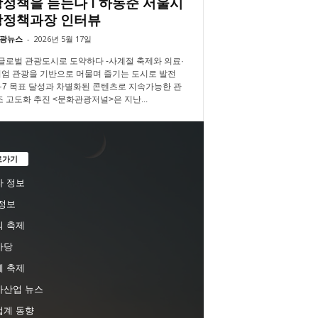
정책을 듣는다 l 하동준 서울시
광정책과장 인터뷰
광뉴스
-
2026년 5월 17일
 글로벌 관광도시로 도약하다 -사계절 축제와 의료·
엄 관광을 기반으로 머물며 즐기는 도시로 발전
3·7·7 목표 달성과 차별화된 콘텐츠로 지속가능한 관
조 고도화 추진 <문화관광저널>은 지난...
로가기
 정보
정보
 축제
마당
 축제
차산업 뉴스
업계 동향