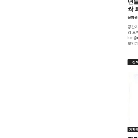
년들
싹 
문화관
공간지
임 모
lsm@
모임과
정
기획