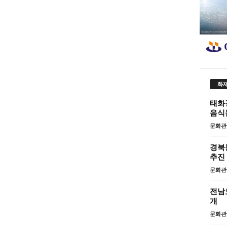
화제
태화
음식
문화관
경북
추진
문화관
전남
개
문화관