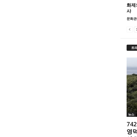
화제
사
문화관
트
뉴스
74
영덕