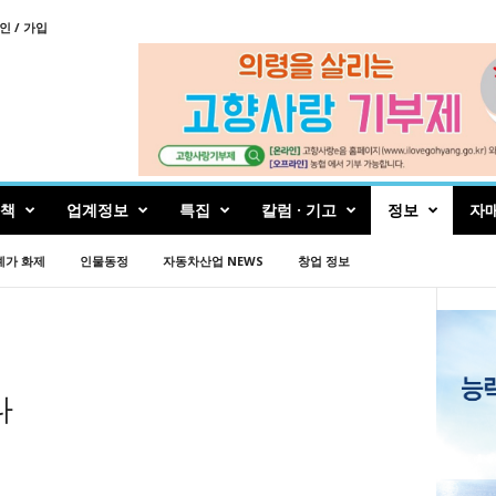
인 / 가입
책
업계정보
특집
칼럼 · 기고
정보
자
예가 화제
인물동정
자동차산업 NEWS
창업 정보
다