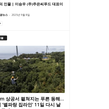
의 인물 | 이승우 (주)주은씨푸드 대표이
광뉴스
-
2025년 9월 8일
래블
2m 상공서 펼쳐지는 푸른 동해…
 ‘별파랑 집라인’ 11일 다시 날