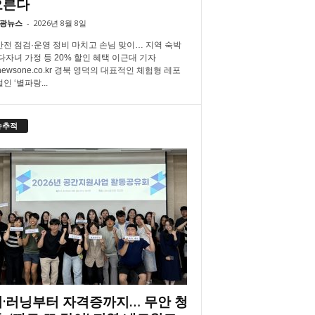
오른다
광뉴스
-
2026년 8월 8일
안전 점검·운영 정비 마치고 손님 맞이… 지역 숙박
 다자녀 가정 등 20% 할인 혜택 이근대 기자
newsone.co.kr 경북 영덕의 대표적인 체험형 레포
인 ‘별파랑...
슈추적
·러닝부터 자격증까지… 무안 청