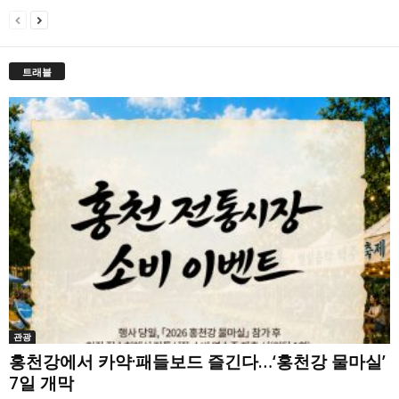
트래블
관광
홍천강에서 카약·패들보드 즐긴다…‘홍천강 물마실’
7일 개막