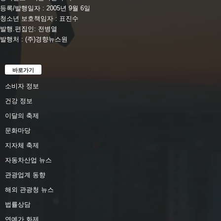
등록/발행일자 : 2005년 9월 6일
청소년 보호책임자 : 표진수
발행.편집인: 전병열
발행처 : (주)경향뉴스원
바로가기
소비자 정보
건강 정보
이달의 축제
문화마당
지자체 축제
자동차산업 뉴스
관광업계 동향
해외 관광청 뉴스
법률상담
연예가 화제