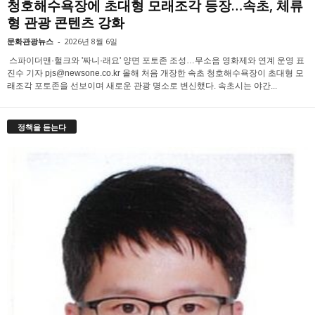
청호해수욕장에 초대형 모래조각 등장…속초, 체류
형 관광 콘텐츠 강화
문화관광뉴스
-
2026년 8월 6일
스파이더맨·헐크와 '짜니·래요' 양면 포토존 조성…무소음 영화제와 연계 운영 표
진수 기자 pjs@newsone.co.kr 올해 처음 개장한 속초 청호해수욕장이 초대형 모
래조각 포토존을 선보이며 새로운 관광 명소로 변신했다. 속초시는 야간...
정책을 듣는다