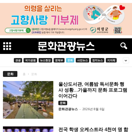
관광
국가공원
뉴스현장
문체부
문화
사진뉴스
정치뉴스
지자체
문화
홈
문화
울산도서관, 여름밤 독서문화 행
사 성황…가을까지 문화 프로그램
이어간다
문화
문화관광뉴스
-
2026년 8월 6일
전국 학생 오케스트라 4천여 명 함