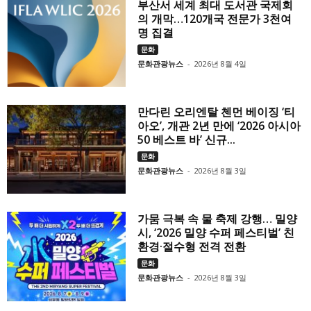
부산서 세계 최대 도서관 국제회
의 개막…120개국 전문가 3천여
명 집결
문화
문화관광뉴스
-
2026년 8월 4일
만다린 오리엔탈 첸먼 베이징 ‘티
아오’, 개관 2년 만에 ‘2026 아시아
50 베스트 바’ 신규...
문화
문화관광뉴스
-
2026년 8월 3일
가뭄 극복 속 물 축제 강행… 밀양
시, ‘2026 밀양 수퍼 페스티벌’ 친
환경·절수형 전격 전환
문화
문화관광뉴스
-
2026년 8월 3일