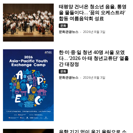
태평양 건너온 청소년 음율, 통영
을 물들이다… ‘꿈의 오케스트라’
합동 여름음악회 성료
문화
문화관광뉴스
-
2026년 8월 3일
한·미·중·일 청년 40명 서울 모였
다… ‘2026 아·태 청년교류단’ 열흘
간 대장정
문화
문화관광뉴스
-
2026년 8월 3일
음향 기기 없이 옹기 울림으로 소