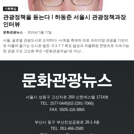
기획특집
관광정책을 듣는다 l 하동준 서울시 관광정책과장
인터뷰
문화관광뉴스
-
2026년 5월 17일
서울, 글로벌 관광도시로 도약하다 -사계절 축제와 의료·프리미엄 관광을 기반으
로 머물며 즐기는 도시로 발전 -3·3·7·7 목표 달성과 차별화된 콘텐츠로 지속가능
한 관광 구조 고도화 추진 <문화관광저널>은 지난...
서울시 성동구 고산자로 269 신한넥스텔 1714호
TEL: 1577-0445(02-2281-7066)
FAX: 0505-116-3865
부산시 동구 부산진성공원로 28-1 4층
TEL: 051-466-2580