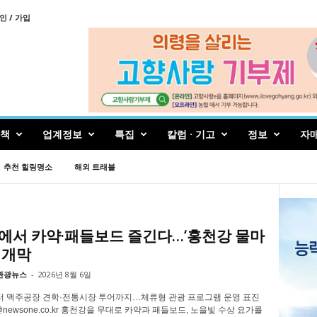
인 / 가입
책
업계정보
특집
칼럼 · 기고
정보
자
추천 힐링명소
해외 트래블
에서 카약·패들보드 즐긴다…‘홍천강 물마
일 개막
관광뉴스
-
2026년 8월 6일
 맥주공장 견학·전통시장 투어까지…체류형 관광 프로그램 운영 표진
s@newsone.co.kr 홍천강을 무대로 카약과 패들보드, 노을빛 수상 요가를