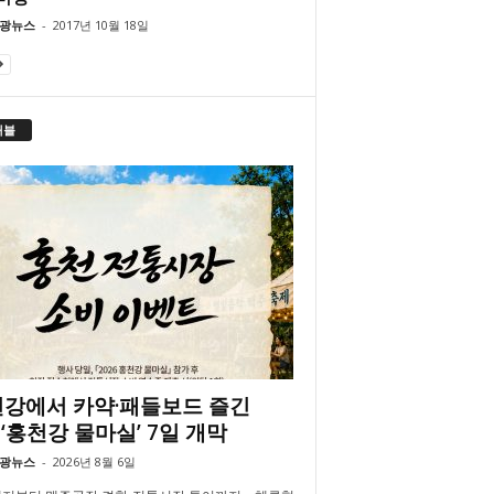
광뉴스
-
2017년 10월 18일
래블
강에서 카약·패들보드 즐긴
‘홍천강 물마실’ 7일 개막
광뉴스
-
2026년 8월 6일