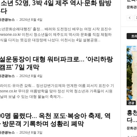
소년 52명, 3박 4일 제주 역사·문화 탐방
문화관
른다
화관광뉴스
-
2026년 8월 4일
청소년문화순례대행진’ 출정… 배려와 도전정신 배우는 여정 시작 표진수
newsone.co.kr 이천시 청소년들이 제주도의 역사와 문화를 직접 체험하
트
식을 다지는 뜻깊은 대장정에 나섰다. 이천시는 4일 설봉공원...
설운동장이 대형 워터파크로… ‘아리하랑
프’ 7일 개막
화관광뉴스
-
2026년 8월 4일
라이드·유아존 갖춰… 정선강변가요제와 연계한 여름 피서지 표진수 기
ewsone.co.kr 무더운 여름방학을 맞아 정선 지역 청소년과 가족들이 시원
날려 보낼 수 있는 대형 물놀이 축제가...
관광
홍천
00명 몰렸다… 옥천 포도·복숭아 축제, 역
다…
다 방문객 기록하며 성황리 폐막
문화관
화관광뉴스
-
2026년 8월 3일