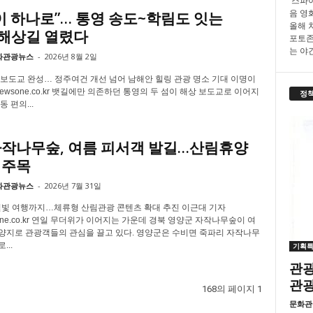
스파이
음 영화
이 하나로”… 통영 송도~학림도 잇는
올해 
 해상길 열렸다
포토존
는 야간.
화관광뉴스
-
2026년 8월 2일
 보도교 완성… 정주여건 개선 넘어 남해안 힐링 관광 명소 기대 이명이
newsone.co.kr 뱃길에만 의존하던 통영의 두 섬이 해상 보도교로 이어지
정
 편의...
자작나무숲, 여름 피서객 발길…산림휴양
 주목
화관광뉴스
-
2026년 7월 31일
별빛 여행까지…체류형 산림관광 콘텐츠 확대 추진 이근대 기자
sone.co.kr 연일 무더위가 이어지는 가운데 경북 영양군 자작나무숲이 여
양지로 관광객들의 관심을 끌고 있다. 영양군은 수비면 죽파리 자작나무
...
기획
관광
관
168의 페이지 1
문화관