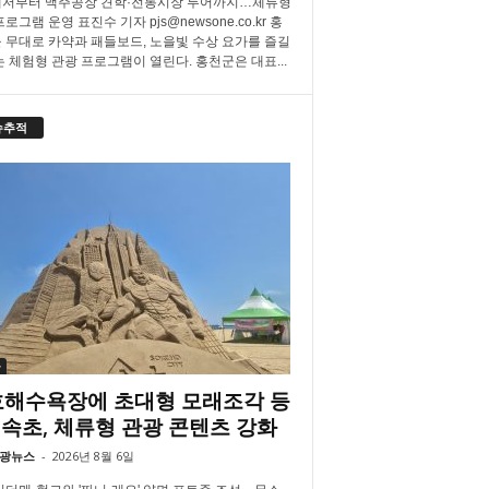
저부터 맥주공장 견학·전통시장 투어까지…체류형
로그램 운영 표진수 기자 pjs@newsone.co.kr 홍
 무대로 카약과 패들보드, 노을빛 수상 요가를 즐길
는 체험형 관광 프로그램이 열린다. 홍천군은 대표...
슈추적
블
해수욕장에 초대형 모래조각 등
속초, 체류형 관광 콘텐츠 강화
광뉴스
-
2026년 8월 6일