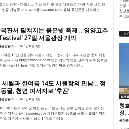
수상레
 9억 3천만 원 달성… 장소 이전 및 폭염 대책으로 단 한 건의 사고 없
관광 프
' 입증 전병군 기자 work@newsone.co.kr 충북 옥천군을 대표하는...
천강을
수 있
한복판서 펼쳐지는 붉은빛 축제… 영양고추
이
T Festival’ 27일 서울광장 개막
화관광뉴스
-
2026년 8월 3일
 이어온 19년 전통 찾아가는 마케팅… 농가 직거래부터 관광·문화 체험
이근대 기자 lgd@newsone.co.kr 청정 영양의 명품 고추와 우수 농특산
에도 서울시민들을 직접 찾아온다. 경상북도 영양군은...
 세월과 한여름 14도 시원함의 만남… 정
동굴, 천연 피서지로 ‘후끈’
트래
화관광뉴스
-
2026년 8월 3일
청호
 미디어아트 어우러진 복합 동굴… 모노레일 전면 교체로 안전·편의성
장…
진수 기자 pjs@newsone.co.kr 체감온도가 30도를 웃도는 불볕더위가
데, 자연이 선사하는 섭씨 14도의 한기를...
문화관