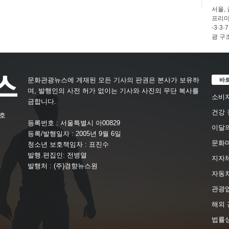
서울,
프리미
-3·
광 구
바
문화관광뉴스에 게재된 모든 기사의 판권은 본사가 보유하
며, 발행인의 사전 허가 없이는 기사와 사진의 무단 복사를
소비자
금합니다.
건강 
4호
등록번호 : 서울특별시 아00829
이달의
등록/발행일자 : 2005년 9월 6일
문화
청소년 보호책임자 : 표진수
발행.편집인: 전병열
지자체
발행처 : (주)경향뉴스원
자동
관광
해외 
법률