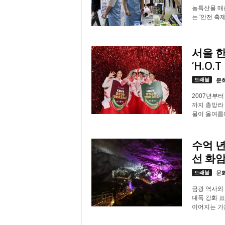
농특산물 매출
는 '안전 축제
서울 
‘H.O.
트래블
문
2007년부터
까지 총망라 
물이 올여름
수억 년
선 화암
트래블
문
금광 역사와
대폭 강화 표
이어지는 가운