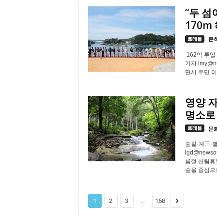
“두 섬
170m
트래블
문
162억 투입
기자 lmy@
면서 주민 이동
영양 
명소로
트래블
문
숲길·계곡·
lgd@new
름철 산림휴
숲을 중심으로
...
1
2
3
168