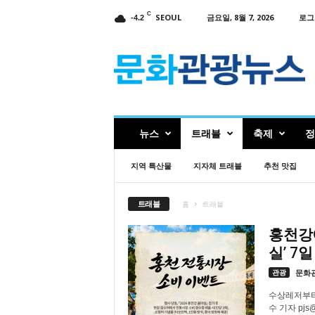
C
SEOUL
금요일, 8월 7, 2026
로그
-4.2
인
터
넷
신
문
문
화
뉴스
트래블
축제
정
관
광
지역 특산물
지자체 트래블
추천 맛집
뉴
스
트래블
홈
트래블
홍천강
실’ 7
관광
문화
수상레저부터
수 기자 pj