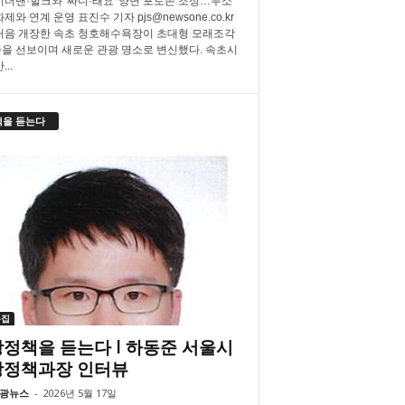
더맨·헐크와 '짜니·래요' 양면 포토존 조성…무소
제와 연계 운영 표진수 기자 pjs@newsone.co.kr
처음 개장한 속초 청호해수욕장이 초대형 모래조각
을 선보이며 새로운 관광 명소로 변신했다. 속초시
..
책을 듣는다
특집
정책을 듣는다 l 하동준 서울시
광정책과장 인터뷰
광뉴스
-
2026년 5월 17일