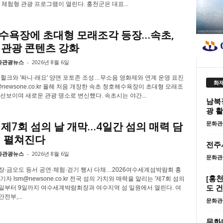
 체험형 관광 프로그램이 열린다. 홍천군은 대표...
수욕장에 초대형 모래조각 등장…속초,
 관광 콘텐츠 강화
화관광뉴스
-
2026년 8월 6일
헐크와 '짜니·래요' 양면 포토존 조성…무소음 영화제와 연계 운영 표진
화제
s@newsone.co.kr 올해 처음 개장한 속초 청호해수욕장이 초대형 모래조
선보이며 새로운 관광 명소로 변신했다. 속초시는 야간...
남북
광 
문화관
제7회 섬의 날 개막…4일간 섬의 매력 담
제 펼쳐진다
전주
화관광뉴스
-
2026년 8월 6일
문화관
·금오도 등서 공연·체험·걷기 행사 다채…2026여수세계섬박람회 홍
[홍
자 lsm@newsone.co.kr 전국 섬의 가치와 매력을 알리는 '제7회 섬의
도 
 6일부터 9일까지 여수세계박람회장과 여수지역 섬 일원에서 열린다. 여
전부,...
문화관
문화