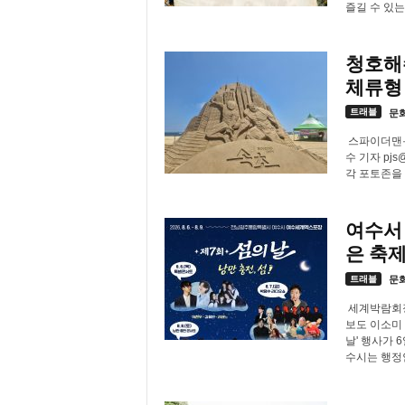
즐길 수 있는
청호해
체류형
트래블
문
스파이더맨·
수 기자 pj
각 포토존을 
여수서 
은 축
트래블
문
세계박람회장
보도 이소미 기
날' 행사가
수시는 행정안