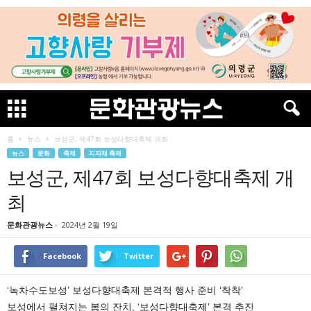
홈
뉴스
보성군, 제47회 보성다향대축제 개최
뉴스
문화
축제
지자체 축제
보성군, 제47회 보성다향대축제 개
최
문화관광뉴스
-
2024년 2월 19일
Facebook
Twitter
‘녹차수도보성’ 보성다향대축제 본격적 행사 준비 ‘착착’
보성에서 펼쳐지는 봄의 잔치, ‘보성다향대축제’ 본격 추진