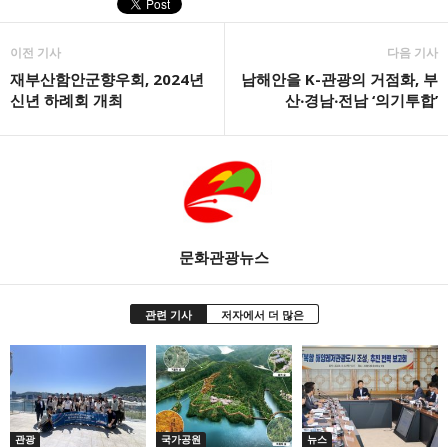
이전 기사
다음 기사
재부산함안군향우회, 2024년
남해안을 K-관광의 거점화, 부
신년 하례회 개최
산‧경남‧전남 ‘의기투합’
문화관광뉴스
관련 기사
저자에서 더 많은
관광
국가공원
뉴스