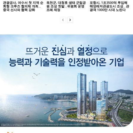
관광공사, 여수서 첫 지역 순
옥천군, 대청호 생태 군립공
포항시, 1조3500억 투입해
회형 크루즈 협의체 개최…
원 조성 첫발…위원회 운영
해양레저관광도시 조성…관
중국 선사와 협력 강화
조례 제정
광객 1000만 시대 노린다