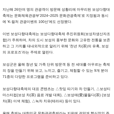
지난해 26만여 명의 관광객이 방문해 성황리에 마무리된 보성다향대
축제는 문화체육관광부‘2024~2025 문화관광축제’로 지정됨과 동시
에 ‘K-컬처 관광이벤트 100선’에도 선정됐다.
이번 보성다향대축제는 보성다향대축제 추진위원회(보성차생산자조
합)가 주최하며, 차의 도시 보성의 풍부한 문화와 고유한 전통을 보존
하고 그 가치를 대내외적으로 알리기 위해 ‘천년 차(茶)의 유혹, 보성
의 프로포즈’라는 주제로 열린다.
보성군은 올해 청년 및 가족 단위 방문객 등 전 세대를 아우르는 축제
의 장을 만들기 위해 보고, 느끼고, 즐기고, 체험할 수 있는 9개 분야
71종의 다양한 프로그램을 준비하고 있다.
보성다향대축제의 대표 콘텐츠는 △찻잎 따기와 차 만들기, △보성티
마스터컵{보성 차(茶) 음료 개발 대회}, △보성애(愛)물들다(茶) {보성
차(茶) 이색 체험}, △녹차 치유(테라피) 등이 있다.
올해 축제는 대한민국 문화관광축제라는 지위에 걸맞게 핵심적인 주