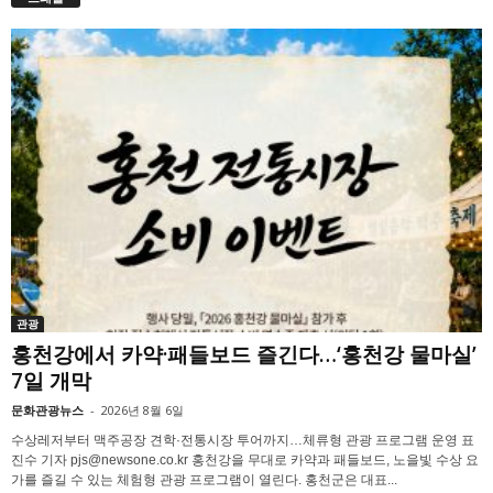
관광
홍천강에서 카약·패들보드 즐긴다…‘홍천강 물마실’
7일 개막
문화관광뉴스
-
2026년 8월 6일
수상레저부터 맥주공장 견학·전통시장 투어까지…체류형 관광 프로그램 운영 표
진수 기자 pjs@newsone.co.kr 홍천강을 무대로 카약과 패들보드, 노을빛 수상 요
가를 즐길 수 있는 체험형 관광 프로그램이 열린다. 홍천군은 대표...