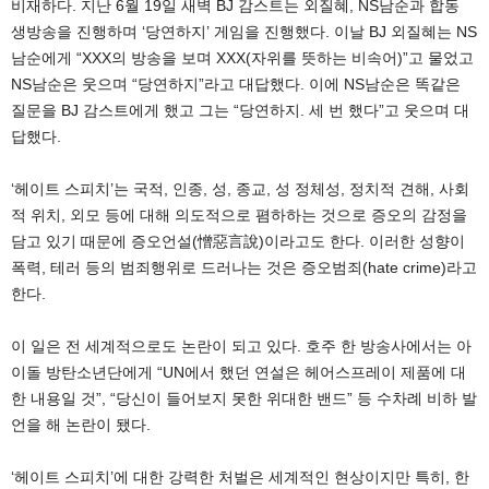
비재하다. 지난 6월 19일 새벽 BJ 감스트는 외질혜, NS남순과 합동
생방송을 진행하며 ‘당연하지’ 게임을 진행했다. 이날 BJ 외질혜는 NS
남순에게 “XXX의 방송을 보며 XXX(자위를 뜻하는 비속어)”고 물었고
NS남순은 웃으며 “당연하지”라고 대답했다. 이에 NS남순은 똑같은
질문을 BJ 감스트에게 했고 그는 “당연하지. 세 번 했다”고 웃으며 대
답했다.
‘헤이트 스피치’는 국적, 인종, 성, 종교, 성 정체성, 정치적 견해, 사회
적 위치, 외모 등에 대해 의도적으로 폄하하는 것으로 증오의 감정을
담고 있기 때문에 증오언설(憎惡言說)이라고도 한다. 이러한 성향이
폭력, 테러 등의 범죄행위로 드러나는 것은 증오범죄(hate crime)라고
한다.
이 일은 전 세계적으로도 논란이 되고 있다. 호주 한 방송사에서는 아
이돌 방탄소년단에게 “UN에서 했던 연설은 헤어스프레이 제품에 대
한 내용일 것”, “당신이 들어보지 못한 위대한 밴드” 등 수차례 비하 발
언을 해 논란이 됐다.
‘헤이트 스피치’에 대한 강력한 처벌은 세계적인 현상이지만 특히, 한