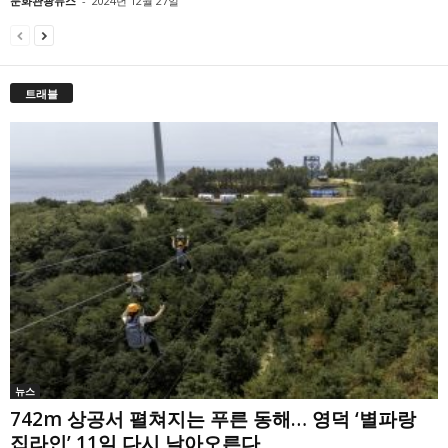
문화관광뉴스
-
2024년 12월 27일
트래블
뉴스
742m 상공서 펼쳐지는 푸른 동해… 영덕 ‘별파랑
집라인’ 11일 다시 날아오른다