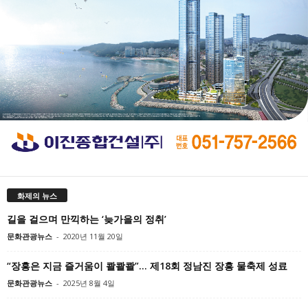
화제의 뉴스
길을 걸으며 만끽하는 ‘늦가을의 정취’
문화관광뉴스
-
2020년 11월 20일
“장흥은 지금 즐거움이 콸콸콸”… 제18회 정남진 장흥 물축제 성료
문화관광뉴스
-
2025년 8월 4일