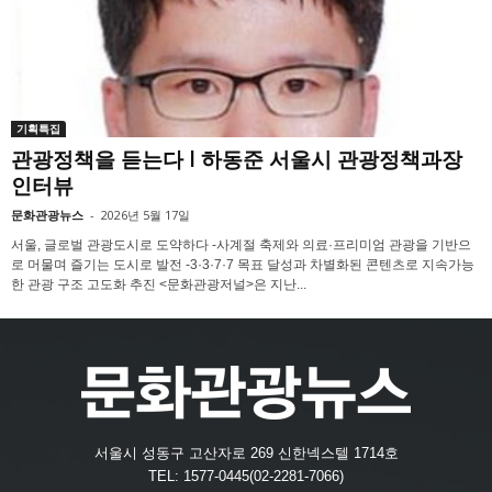
기획특집
관광정책을 듣는다 l 하동준 서울시 관광정책과장
인터뷰
문화관광뉴스
-
2026년 5월 17일
서울, 글로벌 관광도시로 도약하다 -사계절 축제와 의료·프리미엄 관광을 기반으
로 머물며 즐기는 도시로 발전 -3·3·7·7 목표 달성과 차별화된 콘텐츠로 지속가능
한 관광 구조 고도화 추진 <문화관광저널>은 지난...
서울시 성동구 고산자로 269 신한넥스텔 1714호
TEL: 1577-0445(02-2281-7066)