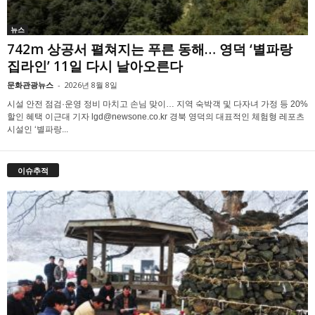
뉴스
742m 상공서 펼쳐지는 푸른 동해… 영덕 ‘별파랑
집라인’ 11일 다시 날아오른다
문화관광뉴스
-
2026년 8월 8일
시설 안전 점검·운영 정비 마치고 손님 맞이… 지역 숙박객 및 다자녀 가정 등 20%
할인 혜택 이근대 기자 lgd@newsone.co.kr 경북 영덕의 대표적인 체험형 레포츠
시설인 ‘별파랑...
이슈추적