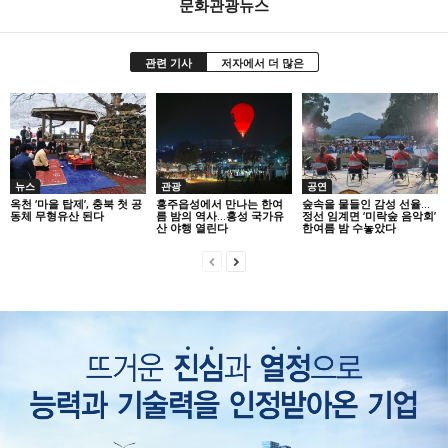
문화관광뉴스
관련 기사
저자에서 더 많은
뉴스
관광
공연
옥천 ‘마을 탑제’, 충북 첫 공
홍주읍성에서 만나는 한여
숲속을 물들인 감성 선율…
동체 무형유산 된다
름 밤의 역사…홍성 국가유
정선 임계면 ‘미락숲 음악회’
산 야행 열린다
한여름 밤 수놓았다