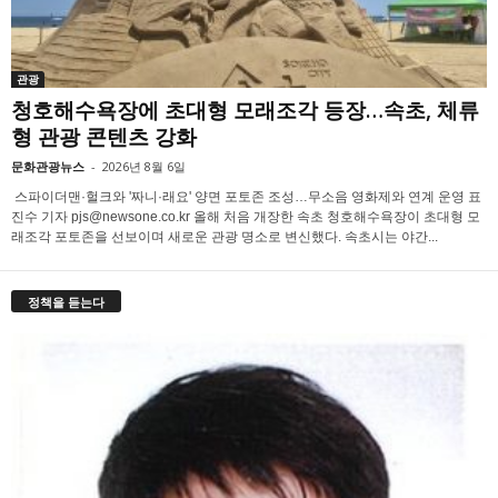
관광
청호해수욕장에 초대형 모래조각 등장…속초, 체류
형 관광 콘텐츠 강화
문화관광뉴스
-
2026년 8월 6일
스파이더맨·헐크와 '짜니·래요' 양면 포토존 조성…무소음 영화제와 연계 운영 표
진수 기자 pjs@newsone.co.kr 올해 처음 개장한 속초 청호해수욕장이 초대형 모
래조각 포토존을 선보이며 새로운 관광 명소로 변신했다. 속초시는 야간...
정책을 듣는다