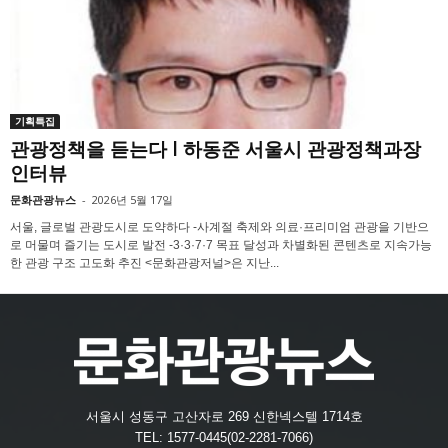
기획특집
관광정책을 듣는다 l 하동준 서울시 관광정책과장
인터뷰
문화관광뉴스
-
2026년 5월 17일
서울, 글로벌 관광도시로 도약하다 -사계절 축제와 의료·프리미엄 관광을 기반으
로 머물며 즐기는 도시로 발전 -3·3·7·7 목표 달성과 차별화된 콘텐츠로 지속가능
한 관광 구조 고도화 추진 <문화관광저널>은 지난...
서울시 성동구 고산자로 269 신한넥스텔 1714호
TEL: 1577-0445(02-2281-7066)