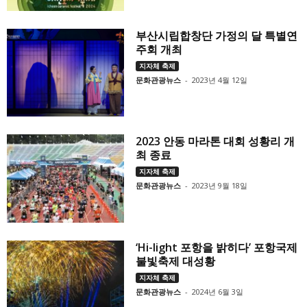
부산시립합창단 가정의 달 특별연
주회 개최
지자체 축제
문화관광뉴스
-
2023년 4월 12일
2023 안동 마라톤 대회 성황리 개
최 종료
지자체 축제
문화관광뉴스
-
2023년 9월 18일
‘Hi-light 포항을 밝히다’ 포항국제
불빛축제 대성황
지자체 축제
문화관광뉴스
-
2024년 6월 3일