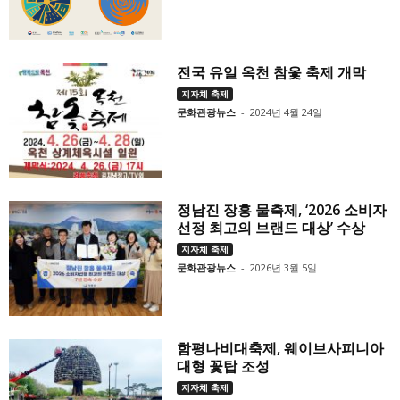
전국 유일 옥천 참옻 축제 개막
지자체 축제
문화관광뉴스
-
2024년 4월 24일
정남진 장흥 물축제, ‘2026 소비자
선정 최고의 브랜드 대상’ 수상
지자체 축제
문화관광뉴스
-
2026년 3월 5일
함평나비대축제, 웨이브사피니아
대형 꽃탑 조성
지자체 축제