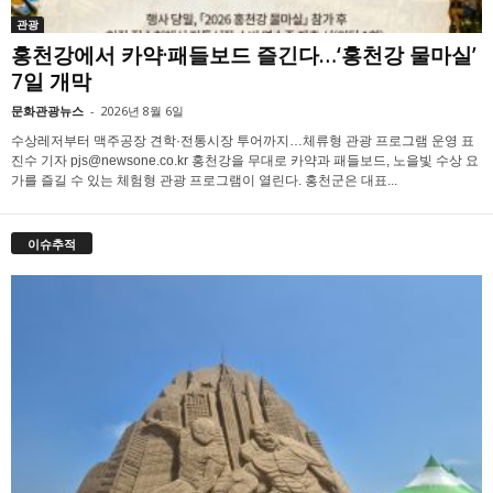
관광
홍천강에서 카약·패들보드 즐긴다…‘홍천강 물마실’
7일 개막
문화관광뉴스
-
2026년 8월 6일
수상레저부터 맥주공장 견학·전통시장 투어까지…체류형 관광 프로그램 운영 표
진수 기자 pjs@newsone.co.kr 홍천강을 무대로 카약과 패들보드, 노을빛 수상 요
가를 즐길 수 있는 체험형 관광 프로그램이 열린다. 홍천군은 대표...
이슈추적