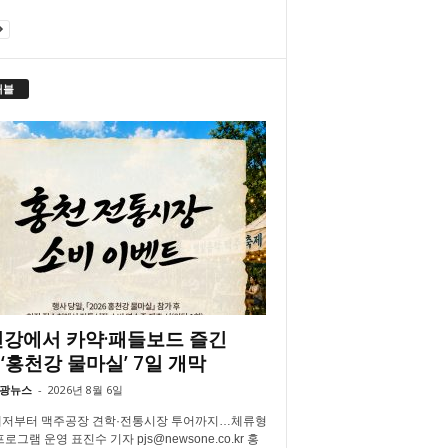
래블
강에서 카약·패들보드 즐긴
‘홍천강 물마실’ 7일 개막
광뉴스
-
2026년 8월 6일
저부터 맥주공장 견학·전통시장 투어까지…체류형
로그램 운영 표진수 기자 pjs@newsone.co.kr 홍