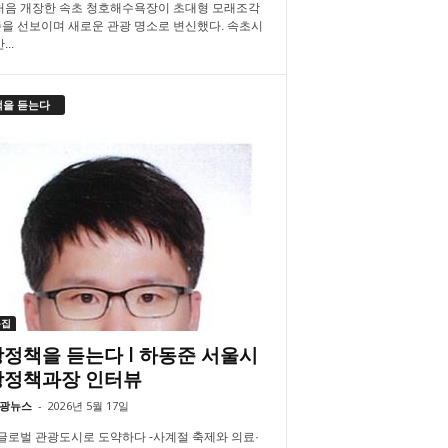
처음 개장한 속초 청호해수욕장이 초대형 모래조각
을 선보이며 새로운 관광 명소로 변신했다. 속초시
..
책을 듣는다
특집
정책을 듣는다 l 하동준 서울시
광정책과장 인터뷰
광뉴스
-
2026년 5월 17일
 글로벌 관광도시로 도약하다 -사계절 축제와 의료·