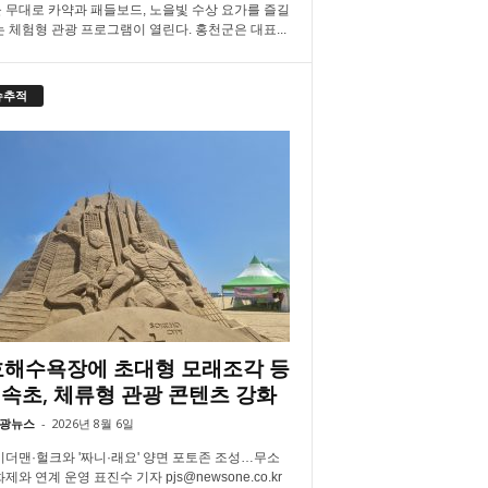
 무대로 카약과 패들보드, 노을빛 수상 요가를 즐길
는 체험형 관광 프로그램이 열린다. 홍천군은 대표...
슈추적
해수욕장에 초대형 모래조각 등
속초, 체류형 관광 콘텐츠 강화
광뉴스
-
2026년 8월 6일
더맨·헐크와 '짜니·래요' 양면 포토존 조성…무소
제와 연계 운영 표진수 기자 pjs@newsone.co.kr