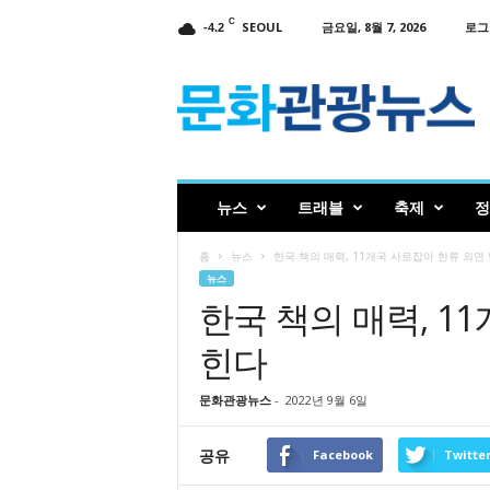
C
SEOUL
금요일, 8월 7, 2026
로그
-4.2
인
터
넷
신
문
문
화
뉴스
트래블
축제
정
관
광
홈
뉴스
한국 책의 매력, 11개국 사로잡아 한류 외연
뉴
뉴스
스
한국 책의 매력, 1
힌다
문화관광뉴스
-
2022년 9월 6일
공유
Facebook
Twitte