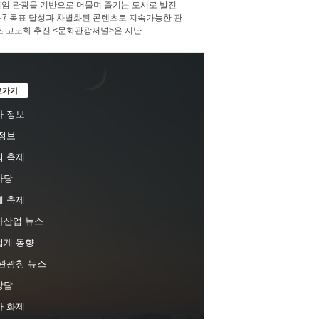
엄 관광을 기반으로 머물며 즐기는 도시로 발전
3·7·7 목표 달성과 차별화된 콘텐츠로 지속가능한 관
조 고도화 추진 <문화관광저널>은 지난...
로가기
 정보
정보
 축제
마당
 축제
차산업 뉴스
업계 동향
관광청 뉴스
상담
 화제