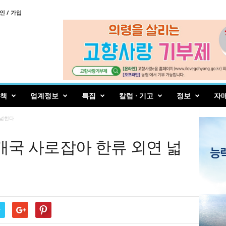
인 / 가입
책
업계정보
특집
칼럼 · 기고
정보
자
 넓힌다
1개국 사로잡아 한류 외연 넓
r