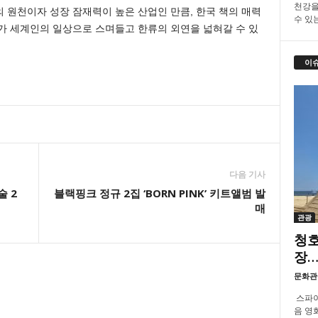
천강을
의 원천이자 성장 잠재력이 높은 산업인 만큼, 한국 책의 매력
수 있
가 세계인의 일상으로 스며들고 한류의 외연을 넓혀갈 수 있
이
다음 기사
술 2
블랙핑크 정규 2집 ‘BORN PINK’ 키트앨범 발
매
관광
청호
장…
문화관
스파이
음 영화