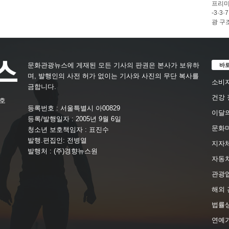
프리미
-3·
광 구
바
문화관광뉴스에 게재된 모든 기사의 판권은 본사가 보유하
며, 발행인의 사전 허가 없이는 기사와 사진의 무단 복사를
소비자
금합니다.
건강 
4호
등록번호 : 서울특별시 아00829
이달의
등록/발행일자 : 2005년 9월 6일
문화
청소년 보호책임자 : 표진수
발행.편집인: 전병열
지자체
발행처 : (주)경향뉴스원
자동
관광
해외 
법률
연예가