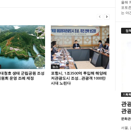
올해 
포토존
는 야간.
정
뉴스
 대청호 생태 군립공원 조성
포항시, 1조3500억 투입해 해양레
원회 운영 조례 제정
저관광도시 조성…관광객 1000만
시대 노린다
기획
관광
관
문화관
서울,