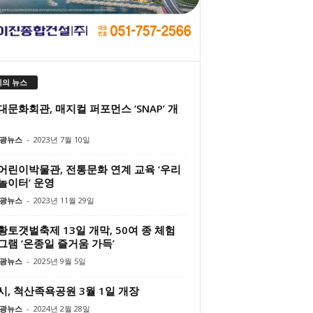
의 뉴스
문화회관, 매지컬 퍼포먼스 ‘SNAP’ 개
광뉴스
-
2023년 7월 10일
어린이박물관, 전통문화 연계 교육 ‘우리
놀이터’ 운영
광뉴스
-
2023년 11월 29일
토갯벌축제 13일 개막, 50여 종 체험
그램 ‘온종일 즐거움 가득’
광뉴스
-
2025년 9월 5일
시, 척산족욕공원 3월 1일 개장
광뉴스
-
2024년 2월 28일