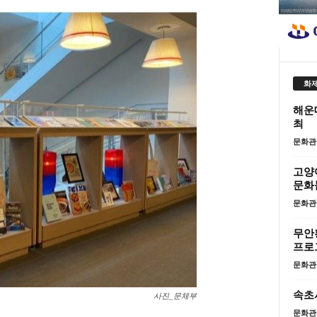
화제
해운대
최
문화관
고양
문화
문화관
무안황
프로
문화관
속초
사진_문체부
문화관