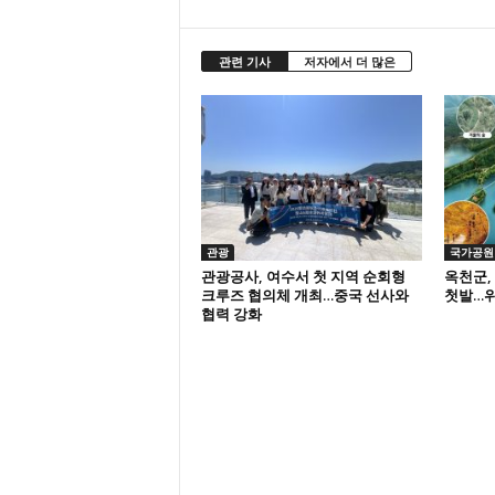
관련 기사
저자에서 더 많은
관광
국가공원
관광공사, 여수서 첫 지역 순회형
옥천군,
크루즈 협의체 개최…중국 선사와
첫발…위
협력 강화