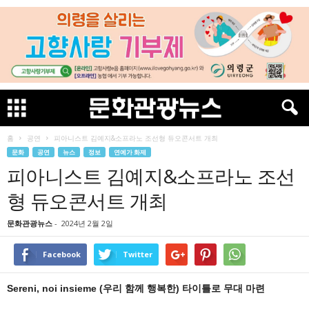
홈
공연
피아니스트 김예지&소프라노 조선형 듀오콘서트 개최
문화
공연
뉴스
정보
연예가 화제
피아니스트 김예지&소프라노 조선
형 듀오콘서트 개최
문화관광뉴스
-
2024년 2월 2일
Facebook
Twitter
Sereni, noi insieme (우리 함께 행복한) 타이틀로 무대 마련