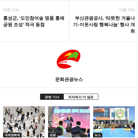
이전 기사
다음 기사
홍성군, ‘도민참여숲 명품 홍예
부산관광공사, ‘따뜻한 겨울나
공원 조성’ 적극 동참
기-이웃사랑 행복나눔’ 행사 개
최
문화관광뉴스
관련 기사
저자에서 더 많은
국제영화제
관광
뉴스