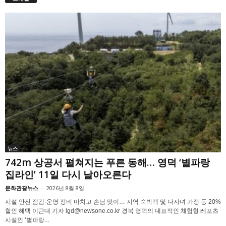
뉴스
742m 상공서 펼쳐지는 푸른 동해… 영덕 ‘별파랑
집라인’ 11일 다시 날아오른다
문화관광뉴스
-
2026년 8월 8일
시설 안전 점검·운영 정비 마치고 손님 맞이… 지역 숙박객 및 다자녀 가정 등 20%
할인 혜택 이근대 기자 lgd@newsone.co.kr 경북 영덕의 대표적인 체험형 레포츠
시설인 ‘별파랑...