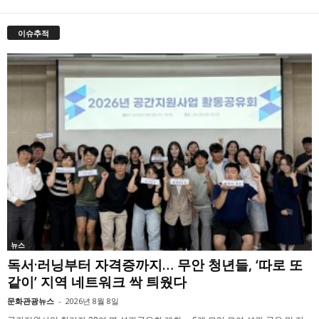
이슈추적
뉴스
독서·러닝부터 자격증까지… 무안 청년들, ‘따로 또
같이’ 지역 네트워크 싹 틔웠다
문화관광뉴스
-
2026년 8월 8일