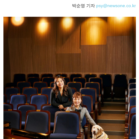
박순영 기자
psy@newsone.co.kr