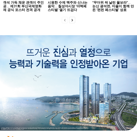
객석 가득 채운 관객이 주인
시원한 수제 맥주와 신나는
“무더위 싹 날린 물보라”…
공… 제31회 부산국제영화
음악… 칠성야시장 ‘야맥페
논산 광석면, 마을이 함께 만
제 공식 포스터 전격 공개
스티벌’ 열기 뜨겁다
든 ‘펀펀 페스티벌’ 성료