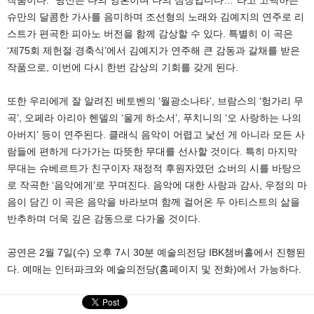
작품이다. “당신은 나의 영혼이며 나의 심장입니다…”라고 고백하는
슈만의 달콤한 가사를 음미하며 조선형의 노래와 김예지의 연주로 리
스트가 편곡한 피아노 버전을 함께 감상할 수 있다. 특별히 이 곡은
‘제75회 제헌절 경축식’에서 김예지가 연주해 큰 감동과 갈채를 받은
작품으로, 이번에 다시 한번 감상의 기회를 갖게 된다.
또한 우리에게 잘 알려진 베토벤의 ‘월광소나타’, 브람스의 ‘헝가리 무
곡’, 오페라 아리아 헨델의 ‘울게 하소서’, 푸치니의 ‘오 사랑하는 나의
아버지’ 등이 연주된다. 클래식 음악이 어렵고 낯선 게 아니라 모든 사
람들에 편하게 다가가는 따뜻한 무대를 선사할 것이다. 특히 마지막
무대는 슈베르트가 친구이자 재정적 후원자였던 쇼버의 시를 바탕으
로 작곡한 ‘음악에게’로 꾸며진다. 음악에 대한 사랑과 감사, 우정의 마
음이 담긴 이 곡은 음악을 바라보며 함께 걸어온 두 아티스트의 삶을
반추하며 더욱 깊은 감동으로 다가올 것이다.
공연은 2월 7일(수) 오후 7시 30분 예술의전당 IBK챔버홀에서 진행된
다. 예매는 인터파크와 예술의전당(홈페이지 및 전화)에서 가능하다.