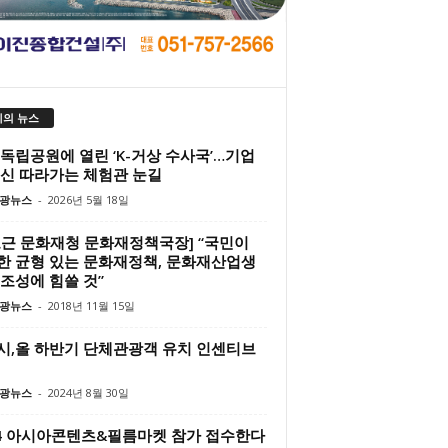
의 뉴스
 독립공원에 열린 ‘K-거상 수사국’…기업
정신 따라가는 체험관 눈길
광뉴스
-
2026년 5월 18일
보근 문화재청 문화재정책국장] “국민이
한 균형 있는 문화재정책, 문화재산업생
조성에 힘쓸 것”
광뉴스
-
2018년 11월 15일
시,올 하반기 단체관광객 유치 인센티브
광뉴스
-
2024년 8월 30일
24 아시아콘텐츠&필름마켓 참가 접수한다