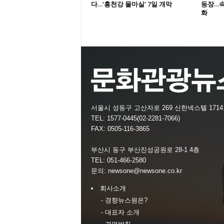
다…‘홍천강 물마실’ 7일 개막
등장…속
화
서울시 성동구 고산자로 269 신한넥스텔 171
TEL: 1577-0445(02-2281-7066)
FAX: 0505-116-3865
부산시 동구 부산진성공원로 28-1 4층
TEL: 051-466-2580
문의:
newsone@newsone.co.kr
회사소개
- 경향뉴스원은?
- 대표자 소개