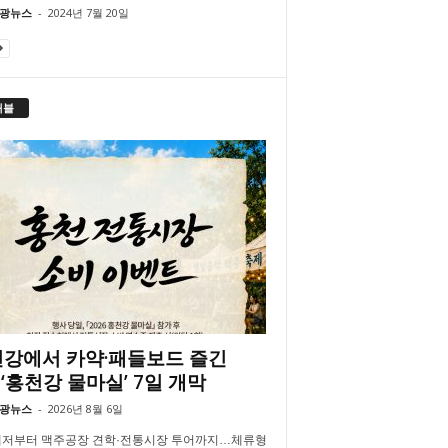
광뉴스
-
2024년 7월 20일
래블
강에서 카약·패들보드 즐긴
‘홍천강 물마실’ 7일 개막
광뉴스
-
2026년 8월 6일
저부터 맥주공장 견학·전통시장 투어까지…체류형