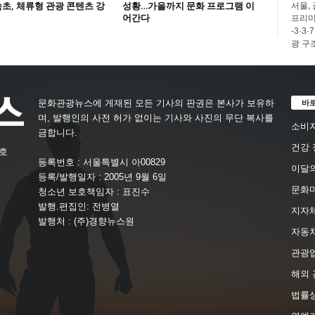
초, 체류형 관광 콘텐츠 강
성황…가을까지 문화 프로그램 이
서울,
어간다
프리미
-3·
광 구
바
문화관광뉴스에 게재된 모든 기사의 판권은 본사가 보유하
며, 발행인의 사전 허가 없이는 기사와 사진의 무단 복사를
소비자
금합니다.
건강 
4호
등록번호 : 서울특별시 아00829
이달의
등록/발행일자 : 2005년 9월 6일
문화
청소년 보호책임자 : 표진수
발행.편집인: 전병열
지자체
발행처 : (주)경향뉴스원
자동
관광
해외 
법률