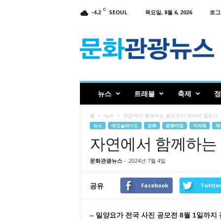
C
SEOUL
목요일, 8월 6, 2026
로그
-4.2
인
터
넷
신
문
문
화
뉴스
트래블
축제
정
관
광
홈
뉴스
자연에서 함께하는 밀양요가 전국에 알린다
뉴
뉴스
메인슬라이드
문화
문화마당
지자체
체
스
자연에서 함께하는
문화관광뉴스
-
2024년 7월 4일
공유
Facebook
Twitte
– 밀양요가 전국 사진 공모전 8월 1일까지 