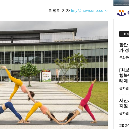
이명이 기자
lmy@newsone.co.kr
화제
함안
가 
문화관
[최
행복
태계 
문화관
서산
지원
문화관
20