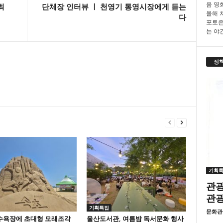
음 영화
최
단체장 인터뷰 ㅣ 천영기 통영시장에게 듣는
올해 
다
포토존
는 야간.
정
기획
관광
관
기획특집
문화관
수욕장에 초대형 모래조각
울산도서관, 여름밤 독서문화 행사