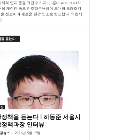
제와 연계 운영 표진수 기자 pjs@newsone.co.kr
처음 개장한 속초 청호해수욕장이 초대형 모래조각
을 선보이며 새로운 관광 명소로 변신했다. 속초시
..
책을 듣는다
특집
정책을 듣는다 l 하동준 서울시
광정책과장 인터뷰
광뉴스
-
2026년 5월 17일