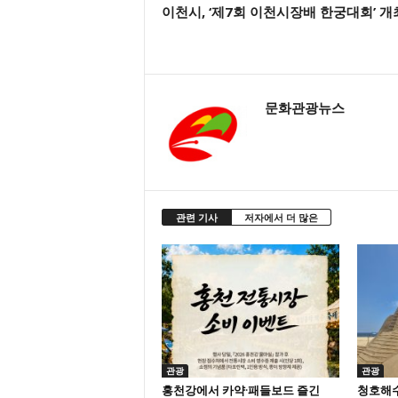
이천시, ‘제7회 이천시장배 한궁대회’ 개
문화관광뉴스
관련 기사
저자에서 더 많은
관광
관광
홍천강에서 카약·패들보드 즐긴
청호해