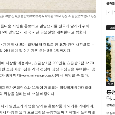
문화관
달 28일 선샤인 밀양 테마파크에서 개최된 ‘2024 사진 속 밀양요가’ 행사 사진
아름다운 자연을 홍보하고 밀양요가를 전국에 알리기 위해
트
6회 밀양요가 전국 사진 공모전’을 개최한다고 밝혔다.
 관련 행사 또는 밀양을 배경으로 한 요가 관련 사진으로 누
4점 이내이며 접수 기간은 오는 8월 1일까지다.
에 시상할 예정이며, △금상 1점 200만원 △은상 2점 각 70
0만원 △장려상 5점을 각각 선정해 상장과 상금을 수여한다. 공
요가 홈페이지(
www.miryangyoga.kr
)에서 확인할 수 있다.
관광
양국제요가콘퍼런스와 11월에 개최되는 밀양국제요가대회에
홍천
의 위상을 알리는 데 쓰일 예정이다.
다…
문화관
나가 밀양요가의 멋을 알리는 홍보작품이 되기를 기대하며,
곳에서 다양한 요가 프로그램을 운영하도록 지속해서 노력하겠
수상레