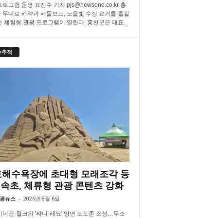
로그램 운영 표진수 기자 pjs@newsone.co.kr 홍
 무대로 카약과 패들보드, 노을빛 수상 요가를 즐길
는 체험형 관광 프로그램이 열린다. 홍천군은 대표...
슈추적
해수욕장에 초대형 모래조각 등
속초, 체류형 관광 콘텐츠 강화
광뉴스
-
2026년 8월 6일
더맨·헐크와 '짜니·래요' 양면 포토존 조성…무소