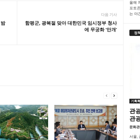
올해 
포토존
는 야간.
다음 기사
 밤
함평군, 광복절 맞아 대한민국 임시정부 청사
에 무궁화 ‘만개’
정
기획
관광
관
문화관
서울,