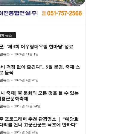
의 뉴스
군, ‘제4회 어우렁더우렁 한마당’ 성료
광뉴스
-
2024년 11월 1일
비 걱정 없이 즐긴다”…5월 문경, 축제·스
로 들썩
광뉴스
-
2026년 4월 20일
시 축제] 軍 문화의 모든 것을 볼 수 있는
 계룡군문화축제
광뉴스
-
2018년 12월 24일
주 포토그래퍼 추천 관광명소 ｜ “예당호
다리를 건너 고군산군도 낙조에 반하다”
광뉴스
-
2019년 6월 24일