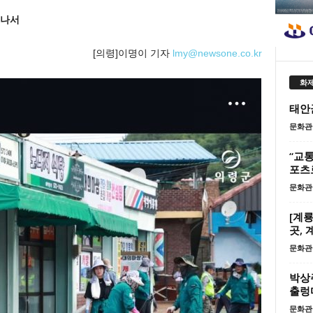
 나서
[의령]이명이 기자
lmy@newsone.co.kr
화제
태안
문화관
“교통
포츠
문화관
[계룡
곳,
문화관
박상
출렁
문화관