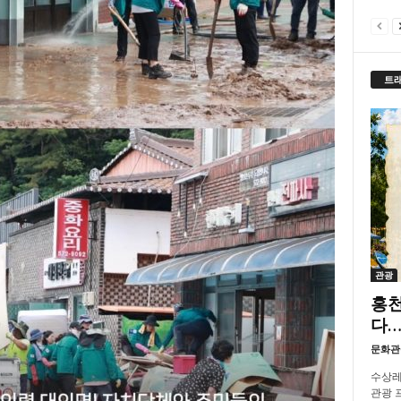
트
관광
홍천
다…
문화관
수상레
관광 프