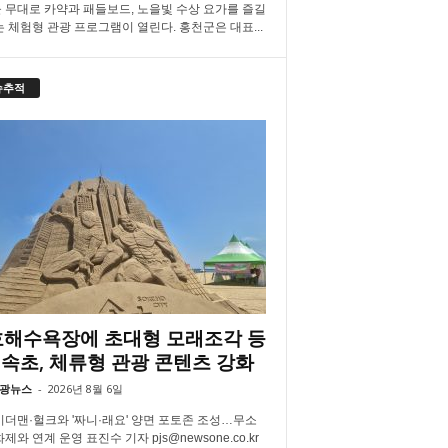
 무대로 카약과 패들보드, 노을빛 수상 요가를 즐길
는 체험형 관광 프로그램이 열린다. 홍천군은 대표...
슈추적
해수욕장에 초대형 모래조각 등
속초, 체류형 관광 콘텐츠 강화
광뉴스
-
2026년 8월 6일
더맨·헐크와 '짜니·래요' 양면 포토존 조성…무소
제와 연계 운영 표진수 기자 pjs@newsone.co.kr