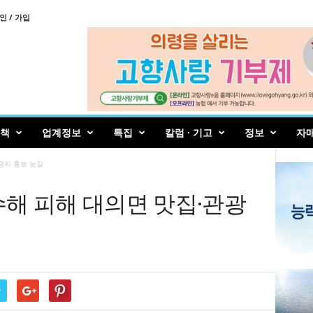
인 / 가입
책
업계정보
특집
칼럼 · 기고
정보
자
관광지 홍보 눈길
 수해 피해 대의면 맛집·관광
r