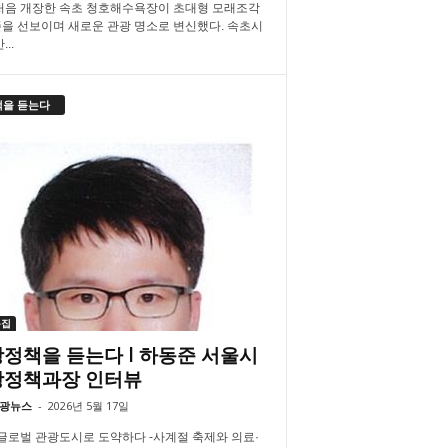
처음 개장한 속초 청호해수욕장이 초대형 모래조각
을 선보이며 새로운 관광 명소로 변신했다. 속초시
..
책을 듣는다
특집
정책을 듣는다 l 하동준 서울시
광정책과장 인터뷰
광뉴스
-
2026년 5월 17일
 글로벌 관광도시로 도약하다 -사계절 축제와 의료·