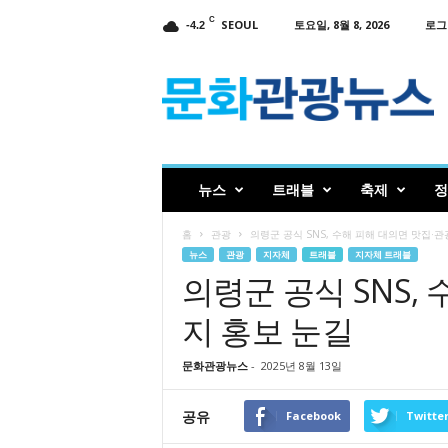
C
SEOUL
토요일, 8월 8, 2026
로그
-4.2
인
터
넷
신
문
문
화
뉴스
트래블
축제
정
관
광
홈
관광
의령군 공식 SNS, 수해 피해 대의면 맛집·
뉴
뉴스
관광
지자체
트래블
지자체 트래블
스
의령군 공식 SNS,
지 홍보 눈길
문화관광뉴스
-
2025년 8월 13일
공유
Facebook
Twitte