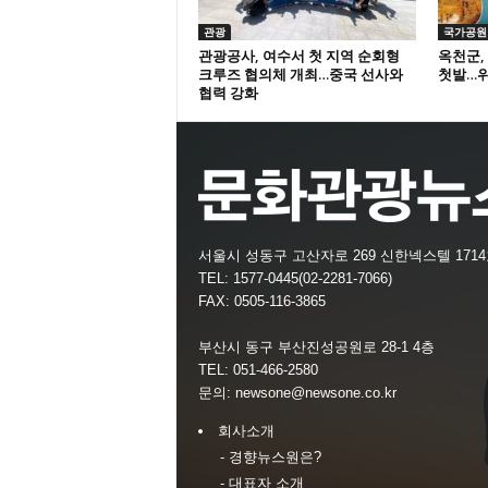
관광
국가공원
관광공사, 여수서 첫 지역 순회형
옥천군,
크루즈 협의체 개최…중국 선사와
첫발…위
협력 강화
서울시 성동구 고산자로 269 신한넥스텔 171
TEL: 1577-0445(02-2281-7066)
FAX: 0505-116-3865
부산시 동구 부산진성공원로 28-1 4층
TEL: 051-466-2580
문의:
newsone@newsone.co.kr
회사소개
- 경향뉴스원은?
- 대표자 소개