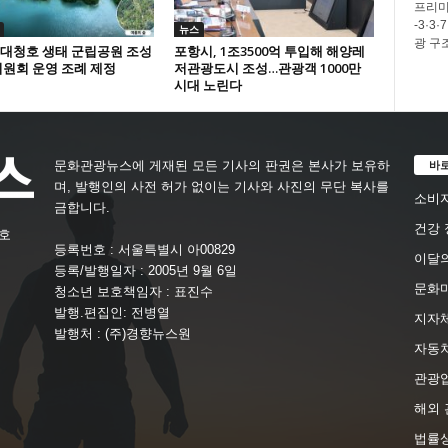
프리미
-3·
뉴스
광 구
 대청호 생태 군립공원 조성
포항시, 1조3500억 투입해 해양레
원회 운영 조례 제정
저관광도시 조성…관광객 1000만
시대 노린다
바
문화관광뉴스에 게재된 모든 기사의 판권은 본사가 보유하
며, 발행인의 사전 허가 없이는 기사와 사진의 무단 복사를
소비자
금합니다.
건강 
4호
등록번호 : 서울특별시 아00829
이달의
등록/발행일자 : 2005년 9월 6일
문화
청소년 보호책임자 : 표진수
발행.편집인: 전병열
지자체
발행처 : (주)경향뉴스원
자동
관광
해외 
법률