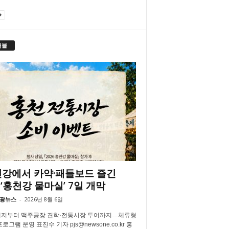
래블
강에서 카약·패들보드 즐긴
‘홍천강 물마실’ 7일 개막
광뉴스
-
2026년 8월 6일
저부터 맥주공장 견학·전통시장 투어까지…체류형
로그램 운영 표진수 기자 pjs@newsone.co.kr 홍