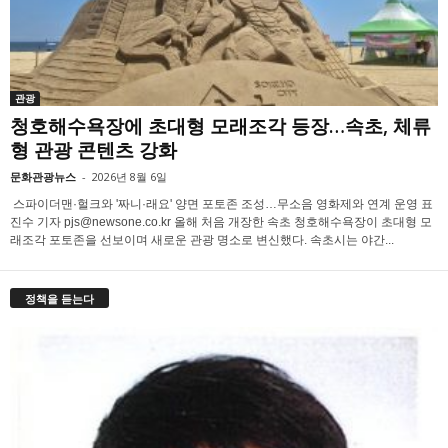
관광
청호해수욕장에 초대형 모래조각 등장…속초, 체류
형 관광 콘텐츠 강화
문화관광뉴스
-
2026년 8월 6일
스파이더맨·헐크와 '짜니·래요' 양면 포토존 조성…무소음 영화제와 연계 운영 표
진수 기자 pjs@newsone.co.kr 올해 처음 개장한 속초 청호해수욕장이 초대형 모
래조각 포토존을 선보이며 새로운 관광 명소로 변신했다. 속초시는 야간...
정책을 듣는다