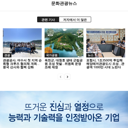
문화관광뉴스
관련 기사
저자에서 더 많은
관광
국가공원
뉴스
관광공사, 여수서 첫 지역 순
옥천군, 대청호 생태 군립공
포항시, 1조3500억 투입해
회형 크루즈 협의체 개최…
원 조성 첫발…위원회 운영
해양레저관광도시 조성…관
중국 선사와 협력 강화
조례 제정
광객 1000만 시대 노린다