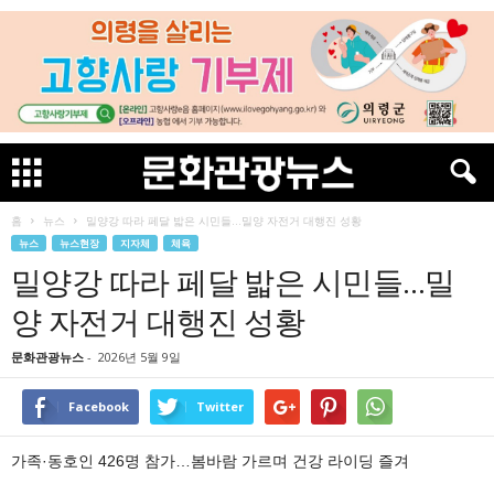
홈
뉴스
밀양강 따라 페달 밟은 시민들…밀양 자전거 대행진 성황
뉴스
뉴스현장
지자체
체육
밀양강 따라 페달 밟은 시민들…밀
양 자전거 대행진 성황
문화관광뉴스
-
2026년 5월 9일
Facebook
Twitter
가족·동호인 426명 참가…봄바람 가르며 건강 라이딩 즐겨