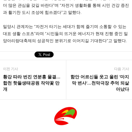
더 많은 관심을 갖길 바란다”며 “자전거 생활화를 통해 시민 건강 증진
과 활기찬 도시 조성에 힘쓰겠다”고 말했다.
밀양시 관계자는 “자전거 타기는 세대가 함께 즐기며 소통할 수 있는
대표 생활 스포츠”라며 “시민들의 뜨거운 에너지가 현재 진행 중인
밀
양아리랑대축제
의 성공적인 분위기로 이어지길 기대한다”고 말했다.
이전 기사
다음 기사
황강 따라 번진 연분홍 물결…
함안 어르신들 웃고 울린 ‘마지
합천 핫들생태공원 작약꽃 만
막 변사’…천막극장 추억 되살
개
아났다