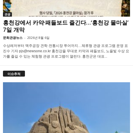
관광
홍천강에서 카약·패들보드 즐긴다…‘홍천강 물마실’
7일 개막
문화관광뉴스
-
2026년 8월 6일
수상레저부터 맥주공장 견학·전통시장 투어까지…체류형 관광 프로그램 운영 표
진수 기자 pjs@newsone.co.kr 홍천강을 무대로 카약과 패들보드, 노을빛 수상 요
가를 즐길 수 있는 체험형 관광 프로그램이 열린다. 홍천군은 대표...
이슈추적