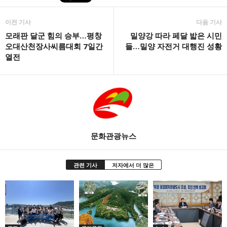
이전 기사
다음 기사
모래판 달군 힘의 승부…평창
밀양강 따라 페달 밟은 시민
오대산천장사씨름대회 7일간
들…밀양 자전거 대행진 성황
열전
문화관광뉴스
관련 기사
저자에서 더 많은