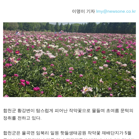
이명이 기자
lmy@newsone.co.kr
합천군
황강변이 탐스럽게 피어난 작약꽃으로 물들며 초여름 문턱의
정취를 전하고 있다.
합천군은 율곡면 임북리 일원
핫들생태공원
작약꽃 재배단지가 5월