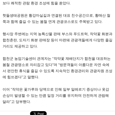
보다 쾌적한 관람 환경 조성에 힘을 쏟았다.
핫들생태공원은 황강마실길과 연결된 대표 친수공간으로,
황매산
철
쭉과 함께 즐길 수 있는 봄철 연계 관광코스로도 주목받고 있다.
행사장 주변에는 지역 농특산물 판매 부스와 푸드트럭, 작약꽃 화분과
합천춘란, 도자기 화분 판매장 등이 마련돼 관광객들에게 다양한 즐길
거리도 제공하고 있다.
합천군 농업기술센터 관계자는 “작약꽃 재배단지가 합천을 대표하는
봄철 관광명소로 자리잡고 있다”며 “방문객들이 아름다운 자연 속에
서 편안한 휴식을 즐길 수 있도록 지속적인 환경관리와 관광자원 조성
에 힘쓰겠다”고 말했다.
이어 “작약은 꽃가루와 당액으로 인해 일부 알레르기 증상이나 옷감
손상이 발생할 수 있는 만큼 일정 거리를 유지하며 안전하게 관람해
달라”고 당부했다.