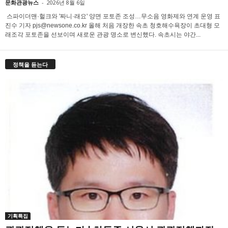
문화관광뉴스
-
2026년 8월 6일
스파이더맨·헐크와 '짜니·래요' 양면 포토존 조성…무소음 영화제와 연계 운영 표
진수 기자 pjs@newsone.co.kr 올해 처음 개장한 속초 청호해수욕장이 초대형 모
래조각 포토존을 선보이며 새로운 관광 명소로 변신했다. 속초시는 야간...
정책을 듣는다
기획특집