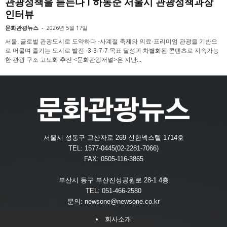
관광정책을 듣는다 l 하동준 서울시 관광정책과장
인터뷰
문화관광뉴스
-
2026년 5월 17일
서울, 글로벌 관광도시로 도약하다 -사계절 축제와 의료·프리미엄 관광을 기반으
로 머물며 즐기는 도시로 발전 -3·3·7·7 목표 달성과 차별화된 콘텐츠로 지속가능
한 관광 구조 고도화 추진 <문화관광저널>은 지난...
서울시 성동구 고산자로 269 신한넥스텔 1714호
TEL: 1577-0445(02-2281-7066)
FAX: 0505-116-3865
부산시 동구 부산진성공원로 28-1 4층
TEL: 051-466-2580
문의:
newsone@newsone.co.kr
회사소개