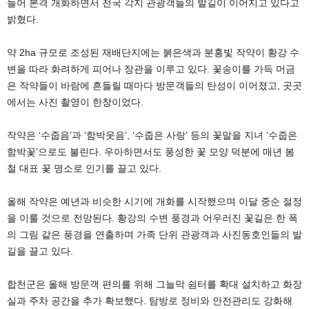
들어 본격 개화하면서 전국 각지 관광객들의 발길이 이어지고 있다고
밝혔다.
약 2ha 규모로 조성된 재배단지에는 붉은색과 분홍빛 작약이 황강 수
변을 따라 화려하게 피어나 장관을 이루고 있다. 꽃송이를 가득 머금
은 작약들이 바람에 흔들릴 때마다 방문객들의 탄성이 이어졌고, 곳곳
에서는 사진 촬영이 한창이었다.
작약은 ‘수줍음’과 ‘함박웃음’, ‘수줍은 사랑’ 등의 꽃말을 지녀 ‘수줍은
함박꽃’으로도 불린다. 우아하면서도 풍성한 꽃 모양 덕분에 매년 봄
철 대표 꽃 명소로 인기를 끌고 있다.
올해 작약은 예년과 비슷한 시기에 개화를 시작했으며 이달 중순 절정
을 이룰 것으로 전망된다. 황강의 수변 풍경과 어우러진 꽃길은 한 폭
의 그림 같은 풍경을 연출하며 가족 단위 관광객과 사진동호인들의 발
길을 끌고 있다.
합천군은 올해 방문객 편의를 위해 그늘막 쉼터를 확대 설치하고 화장
실과 주차 공간을 추가 확보했다. 탐방로 정비와 안전관리도 강화해