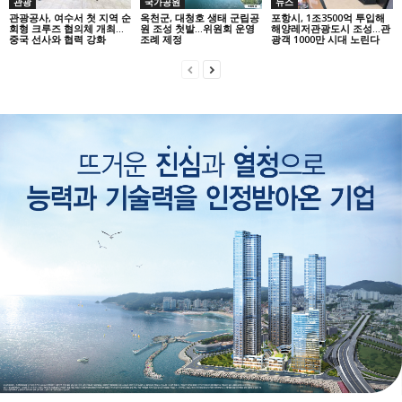
관광
국가공원
뉴스
관광공사, 여수서 첫 지역 순
옥천군, 대청호 생태 군립공
포항시, 1조3500억 투입해
회형 크루즈 협의체 개최…
원 조성 첫발…위원회 운영
해양레저관광도시 조성…관
중국 선사와 협력 강화
조례 제정
광객 1000만 시대 노린다