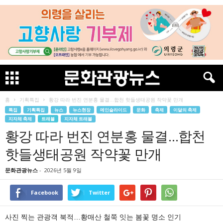
홈
기획특집
황강 따라 번진 연분홍 물결…합천 핫들생태공원 작약꽃 만개
특집
기획특집
뉴스
뉴스현장
메인슬라이드
문화
축제
이달의 축제
지자체 축제
트래블
지자체 트래블
황강 따라 번진 연분홍 물결…합천
핫들생태공원 작약꽃 만개
문화관광뉴스
-
2026년 5월 9일
Facebook
Twitter
사진 찍는 관광객 북적…황매산 철쭉 잇는 봄꽃 명소 인기