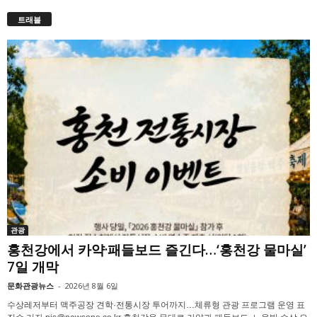
트래블
관광
홍천강에서 카약·패들보드 즐긴다…‘홍천강 물마실’
7일 개막
문화관광뉴스
-
2026년 8월 6일
수상레저부터 맥주공장 견학·전통시장 투어까지…체류형 관광 프로그램 운영 표