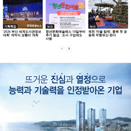
기획특집
뉴스
뉴스
‘2026 부산 세계도서관정보
청년문화예술패스 10일부터
옥천 ‘마을 탑제’, 충북 첫 공
대회’ 개막식 성황리 개최
추가 발급…도서 구입에도
동체 무형유산 된다
사용