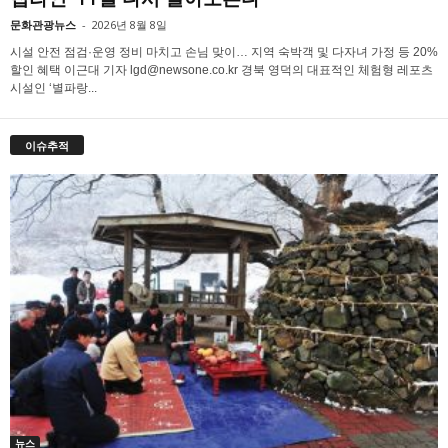
문화관광뉴스
-
2026년 8월 8일
시설 안전 점검·운영 정비 마치고 손님 맞이… 지역 숙박객 및 다자녀 가정 등 20%
할인 혜택 이근대 기자 lgd@newsone.co.kr 경북 영덕의 대표적인 체험형 레포츠
시설인 ‘별파랑...
이슈추적
뉴스