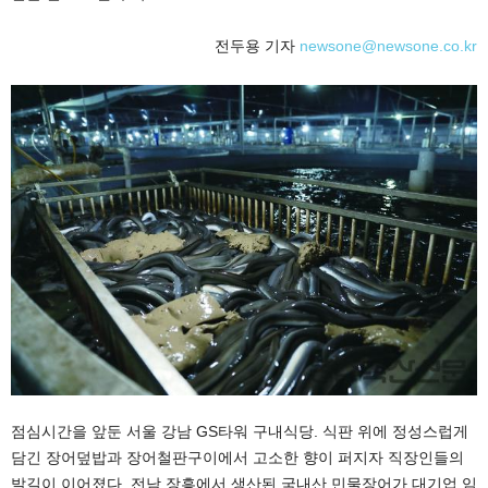
전두용 기자
newsone@newsone.co.kr
점심시간을 앞둔 서울 강남 GS타워 구내식당. 식판 위에 정성스럽게
담긴 장어덮밥과 장어철판구이에서 고소한 향이 퍼지자 직장인들의
발길이 이어졌다. 전남 장흥에서 생산된 국내산 민물장어가 대기업 임