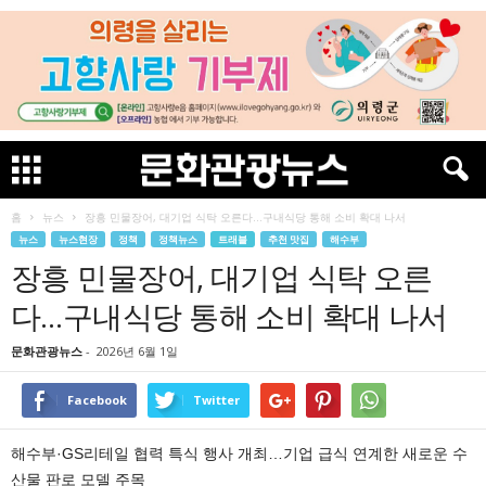
홈
뉴스
장흥 민물장어, 대기업 식탁 오른다…구내식당 통해 소비 확대 나서
뉴스
뉴스현장
정책
정책뉴스
트래블
추천 맛집
해수부
장흥 민물장어, 대기업 식탁 오른
다…구내식당 통해 소비 확대 나서
문화관광뉴스
-
2026년 6월 1일
Facebook
Twitter
해수부·GS리테일 협력 특식 행사 개최…기업 급식 연계한 새로운 수
산물 판로 모델 주목