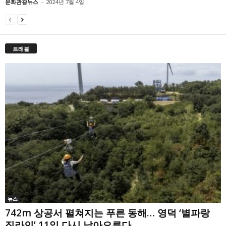
문화관광뉴스
-
2024년 7월 4일
트래블
뉴스
742m 상공서 펼쳐지는 푸른 동해… 영덕 ‘별파랑
집라인’ 11일 다시 날아오른다