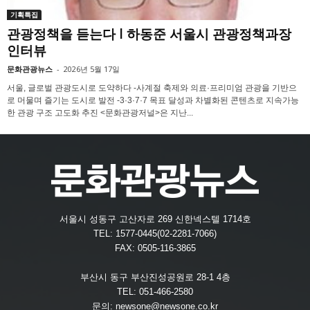
기획특집
관광정책을 듣는다 l 하동준 서울시 관광정책과장
인터뷰
문화관광뉴스
-
2026년 5월 17일
서울, 글로벌 관광도시로 도약하다 -사계절 축제와 의료·프리미엄 관광을 기반으
로 머물며 즐기는 도시로 발전 -3·3·7·7 목표 달성과 차별화된 콘텐츠로 지속가능
한 관광 구조 고도화 추진 <문화관광저널>은 지난...
서울시 성동구 고산자로 269 신한넥스텔 1714호
TEL: 1577-0445(02-2281-7066)
FAX: 0505-116-3865
부산시 동구 부산진성공원로 28-1 4층
TEL: 051-466-2580
문의:
newsone@newsone.co.kr