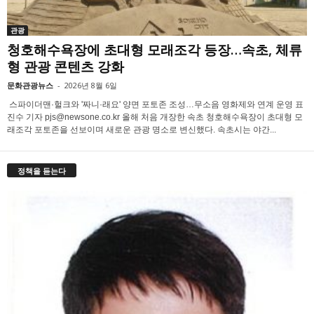
관광
청호해수욕장에 초대형 모래조각 등장…속초, 체류
형 관광 콘텐츠 강화
문화관광뉴스
-
2026년 8월 6일
스파이더맨·헐크와 '짜니·래요' 양면 포토존 조성…무소음 영화제와 연계 운영 표
진수 기자 pjs@newsone.co.kr 올해 처음 개장한 속초 청호해수욕장이 초대형 모
래조각 포토존을 선보이며 새로운 관광 명소로 변신했다. 속초시는 야간...
정책을 듣는다