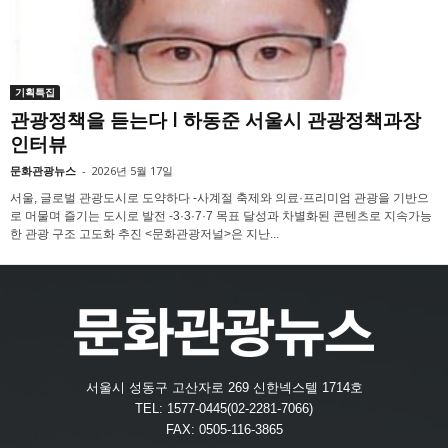
기획특집
관광정책을 듣는다 l 하동준 서울시 관광정책과장
인터뷰
문화관광뉴스
-
2026년 5월 17일
서울, 글로벌 관광도시로 도약하다 -사계절 축제와 의료·프리미엄 관광을 기반으
로 머물며 즐기는 도시로 발전 -3·3·7·7 목표 달성과 차별화된 콘텐츠로 지속가능
한 관광 구조 고도화 추진 <문화관광저널>은 지난...
서울시 성동구 고산자로 269 신한넥스텔 1714호
TEL: 1577-0445(02-2281-7066)
FAX: 0505-116-3865