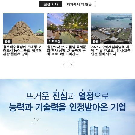
관련 기사
저자에서 더 많은
관광
기획특집
관광
청호해수욕장에 초대형 모
울산도서관, 여름밤 독서문
2026여수세계섬박람회 개
래조각 등장…속초, 체류형
화 행사 성황…가을까지 문
막 한 달 앞으로…전시·교통·
관광 콘텐츠 강화
화 프로그램 이어간다
안전 준비 막바지