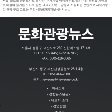
서울, 글로벌 관광도시로 도약하다 -사계절 축제와 의료·프리미엄 관광을 기반으
로 머물며 즐기는 도시로 발전 -3·3·7·7 목표 달성과 차별화된 콘텐츠로 지속가능
한 관광 구조 고도화 추진 <문화관광저널>은 지난...
서울시 성동구 고산자로 269 신한넥스텔 1714호
TEL: 1577-0445(02-2281-7066)
FAX: 0505-116-3865
부산시 동구 부산진성공원로 28-1 4층
TEL: 051-466-2580
문의:
newsone@newsone.co.kr
회사소개
- 경향뉴스원은?
- 대표자 소개
- 경영방침