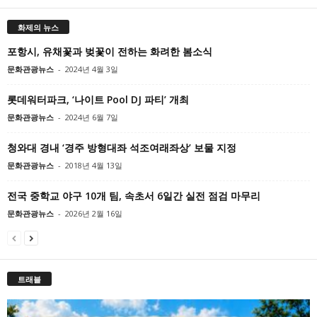
화제의 뉴스
포항시, 유채꽃과 벚꽃이 전하는 화려한 봄소식
문화관광뉴스
-
2024년 4월 3일
롯데워터파크, ‘나이트 Pool DJ 파티’ 개최
문화관광뉴스
-
2024년 6월 7일
청와대 경내 ‘경주 방형대좌 석조여래좌상’ 보물 지정
문화관광뉴스
-
2018년 4월 13일
전국 중학교 야구 10개 팀, 속초서 6일간 실전 점검 마무리
문화관광뉴스
-
2026년 2월 16일
트래블