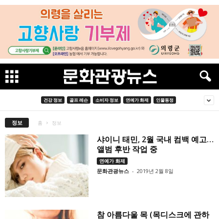
건강 정보
골프 레슨
소비자 정보
연예가 화제
인물동정
정보
홈
정보
샤이니 태민, 2월 국내 컴백 예고…
앨범 후반 작업 중
연예가 화제
문화관광뉴스
-
2019년 2월 8일
참 아름다울 목 (목디스크에 관하