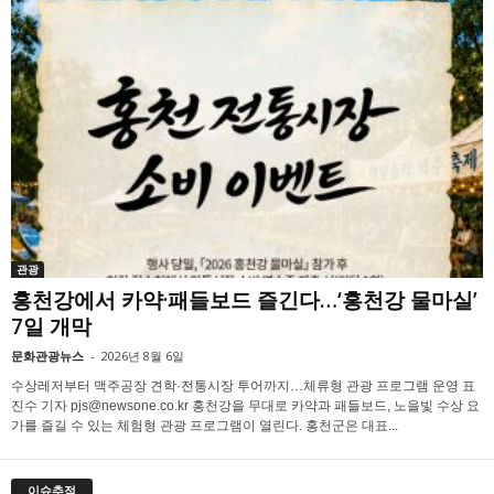
관광
홍천강에서 카약·패들보드 즐긴다…‘홍천강 물마실’
7일 개막
문화관광뉴스
-
2026년 8월 6일
수상레저부터 맥주공장 견학·전통시장 투어까지…체류형 관광 프로그램 운영 표
진수 기자 pjs@newsone.co.kr 홍천강을 무대로 카약과 패들보드, 노을빛 수상 요
가를 즐길 수 있는 체험형 관광 프로그램이 열린다. 홍천군은 대표...
이슈추적