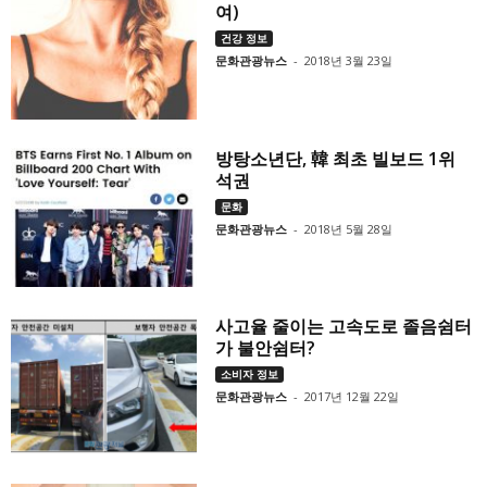
여)
건강 정보
문화관광뉴스
-
2018년 3월 23일
방탕소년단, 韓 최초 빌보드 1위
석권
문화
문화관광뉴스
-
2018년 5월 28일
사고율 줄이는 고속도로 졸음쉼터
가 불안쉼터?
소비자 정보
문화관광뉴스
-
2017년 12월 22일