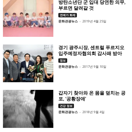
방탄소년단 군 입대 당연한 의무,
부르면 달려갈 것
연예가 화제
문화관광뉴스
-
2019년 4월 25일
경기 광주시장, 센트럴 푸르지오
입주예정자협의회 감사패 받아
정보
문화관광뉴스
-
2017년 9월 10일
갑자기 찾아와 온 몸을 덮치는 공
포, ‘공황장애’
건강 정보
문화관광뉴스
-
2018년 9월 4일