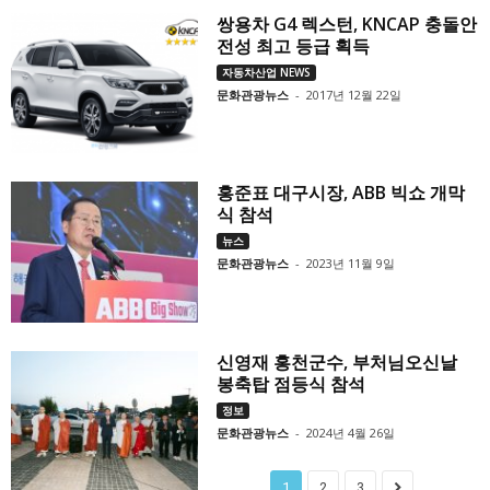
쌍용차 G4 렉스턴, KNCAP 충돌안
전성 최고 등급 획득
자동차산업 NEWS
문화관광뉴스
-
2017년 12월 22일
홍준표 대구시장, ABB 빅쇼 개막
식 참석
뉴스
문화관광뉴스
-
2023년 11월 9일
신영재 홍천군수, 부처님오신날
봉축탑 점등식 참석
정보
문화관광뉴스
-
2024년 4월 26일
1
2
3