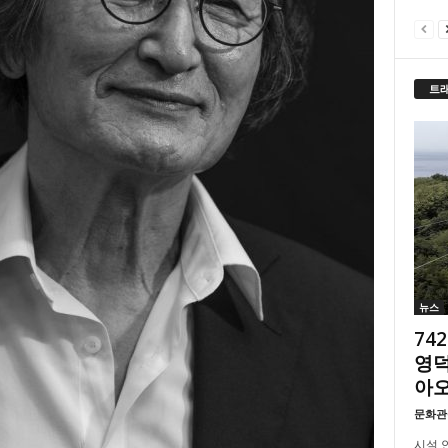
트
뉴스
74
영덕
아
문화관
시설 