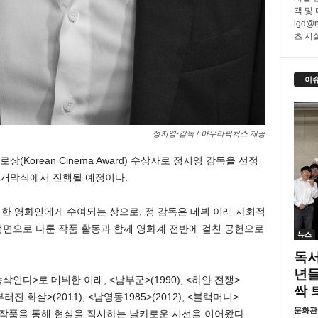
객 및
lgd@
츠 시설
이
정지영-감독 / 아우라픽처스 제공
Korean Cinema Award) 수상자로 정지영 감독을 선정
제 개막식에서 진행될 예정이다.
한 영화인에게 수여되는 상으로, 정 감독은 데뷔 이래 사회적
 정면으로 다룬 작품 활동과 함께 영화계 전반에 걸친 공헌으로
뉴스
독서
년들
인다>로 데뷔한 이래, <남부군>(1990), <하얀 전쟁>
싹 
부러진 화살>(2011), <남영동1985>(2012), <블랙머니>
문화관
사회파 작품을 통해 현실을 직시하는 날카로운 시선을 이어왔다.