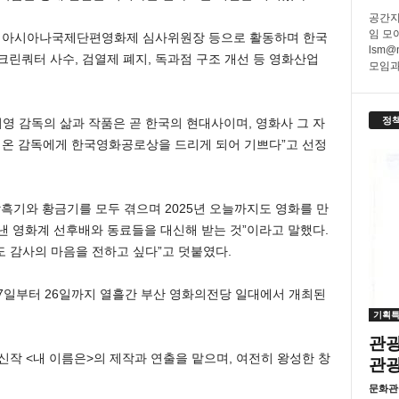
공간지
임 모
 아시아나국제단편영화제 심사위원장 등으로 활동하며 한국
lsm@
크린쿼터 사수, 검열제 폐지, 독과점 구조 개선 등 영화산업
모임과
정
 감독의 삶과 작품은 곧 한국의 현대사이며, 영화사 그 자
춰온 감독에게 한국영화공로상을 드리게 되어 기쁘다”고 선정
암흑기와 황금기를 모두 겪으며 2025년 오늘까지도 영화를 만
뎌낸 영화계 선후배와 동료들을 대신해 받는 것”이라고 말했다.
 감사의 마음을 전하고 싶다”고 덧붙였다.
17일부터 26일까지 열흘간 부산 영화의전당 일대에서 개최된
기획
관광
 신작 <내 이름은>의 제작과 연출을 맡으며, 여전히 왕성한 창
관
문화관