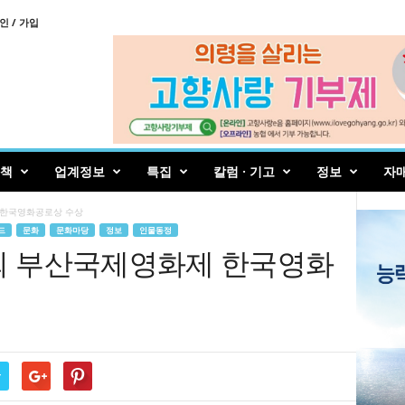
인 / 가입
책
업계정보
특집
칼럼 · 기고
정보
자
 한국영화공로상 수상
드
문화
문화마당
정보
인물동정
0회 부산국제영화제 한국영화
r