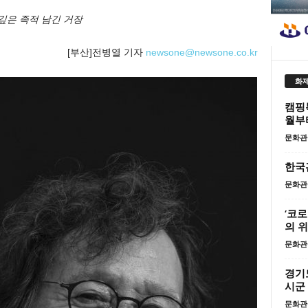
깊은 족적 남긴 거장
[부산]전병열 기자
newsone@newsone.co.kr
화제
캠핑톡
월부
문화관
한국
문화관
‘코
의 
문화관
경기도
시군
문화관