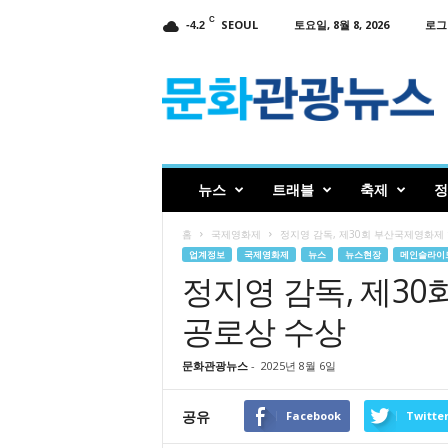
C
SEOUL
토요일, 8월 8, 2026
로그
-4.2
인
터
넷
신
문
문
화
뉴스
트래블
축제
정
관
광
홈
국제영화제
정지영 감독, 제30회 부산국제영화제
뉴
업계정보
국제영화제
뉴스
뉴스현장
메인슬라이
스
정지영 감독, 제3
공로상 수상
문화관광뉴스
-
2025년 8월 6일
공유
Facebook
Twitte