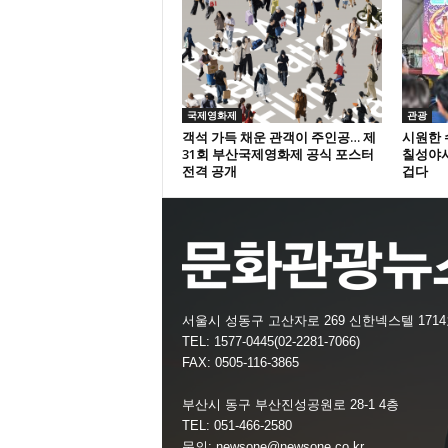
국제영화제
관광
객석 가득 채운 관객이 주인공… 제
시원한 
31회 부산국제영화제 공식 포스터
칠성야시
전격 공개
겁다
서울시 성동구 고산자로 269 신한넥스텔 171
TEL: 1577-0445(02-2281-7066)
FAX: 0505-116-3865
부산시 동구 부산진성공원로 28-1 4층
TEL: 051-466-2580
문의:
newsone@newsone.co.kr