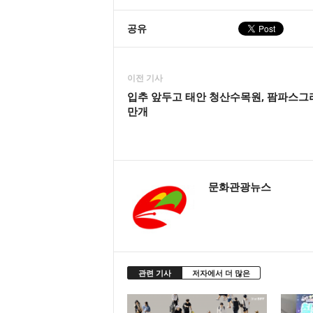
공유
이전 기사
입추 앞두고 태안 청산수목원, 팜파스그
만개
문화관광뉴스
관련 기사
저자에서 더 많은