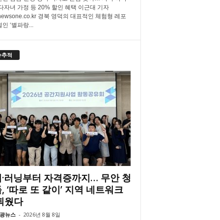
 다자녀 가정 등 20% 할인 혜택 이근대 기자
newsone.co.kr 경북 영덕의 대표적인 체험형 레포
인 ‘별파랑...
슈추적
·러닝부터 자격증까지… 무안 청
, ‘따로 또 같이’ 지역 네트워크
틔웠다
광뉴스
-
2026년 8월 8일