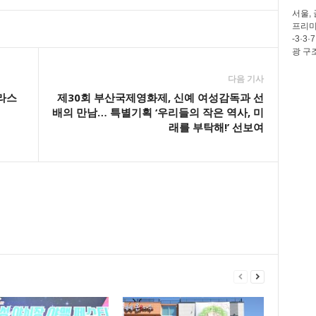
서울,
프리미
-3·
광 구
다음 기사
라스
제30회 부산국제영화제, 신예 여성감독과 선
배의 만남… 특별기획 ‘우리들의 작은 역사, 미
래를 부탁해!’ 선보여