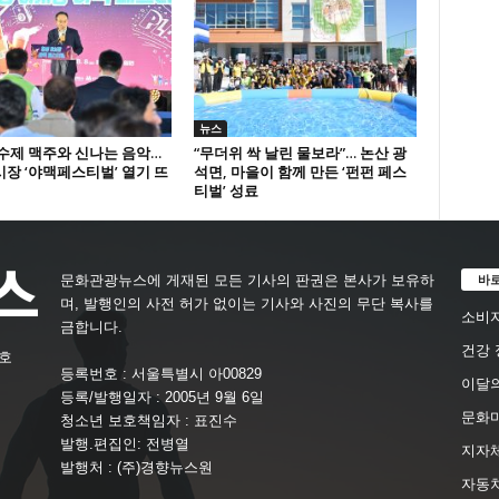
뉴스
수제 맥주와 신나는 음악…
“무더위 싹 날린 물보라”… 논산 광
장 ‘야맥페스티벌’ 열기 뜨
석면, 마을이 함께 만든 ‘펀펀 페스
티벌’ 성료
바
문화관광뉴스에 게재된 모든 기사의 판권은 본사가 보유하
며, 발행인의 사전 허가 없이는 기사와 사진의 무단 복사를
소비자
금합니다.
건강 
4호
등록번호 : 서울특별시 아00829
이달의
등록/발행일자 : 2005년 9월 6일
문화
청소년 보호책임자 : 표진수
발행.편집인: 전병열
지자체
발행처 : (주)경향뉴스원
자동