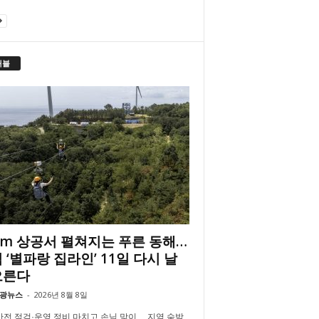
래블
2m 상공서 펼쳐지는 푸른 동해…
 ‘별파랑 집라인’ 11일 다시 날
오른다
광뉴스
-
2026년 8월 8일
안전 점검·운영 정비 마치고 손님 맞이… 지역 숙박