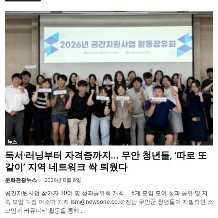
뉴스
독서·러닝부터 자격증까지… 무안 청년들, ‘따로 또
같이’ 지역 네트워크 싹 틔웠다
문화관광뉴스
-
2026년 8월 8일
공간지원사업 참가자 30여 명 성과공유회 개최… 6개 모임 모여 성과 공유 및 지
속 모임 다짐 이소미 기자 lsm@newsone.co.kr 전남 무안군 청년들이 자발적인 소
모임과 커뮤니티 활동을 통해...