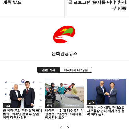
계획 발표
골 프로그램 ‘습지를 담다’ 환경
부 인증
문화관광뉴스
관련 기사
저자에서 더 많은
뉴스
뉴스
관광
전재수 부산시장, 유네스코
한·이란 문화·관광 협력 확대
태안군수, 21개 해수욕장 현
사무총장 만나 세계유산 협
논의…최휘영 문체부 장관,
장점검…“안전하고 쾌적한
력 확대 논의
이란 장관과 회담
피서환경 조성”