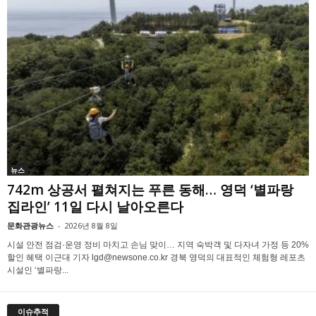
뉴스
742m 상공서 펼쳐지는 푸른 동해… 영덕 ‘별파랑
집라인’ 11일 다시 날아오른다
문화관광뉴스
-
2026년 8월 8일
시설 안전 점검·운영 정비 마치고 손님 맞이… 지역 숙박객 및 다자녀 가정 등 20%
할인 혜택 이근대 기자 lgd@newsone.co.kr 경북 영덕의 대표적인 체험형 레포츠
시설인 ‘별파랑...
이슈추적