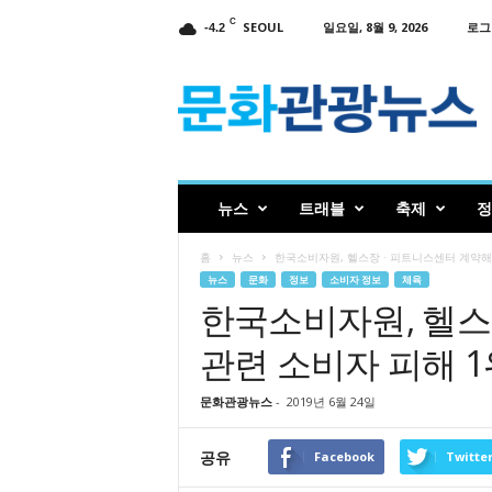
C
SEOUL
일요일, 8월 9, 2026
로그
-4.2
인
터
넷
신
문
문
화
뉴스
트래블
축제
정
관
광
홈
뉴스
한국소비자원, 헬스장 · 피트니스센터 계약해
뉴
뉴스
문화
정보
소비자 정보
체육
스
한국소비자원, 헬스
관련 소비자 피해 1
문화관광뉴스
-
2019년 6월 24일
공유
Facebook
Twitte