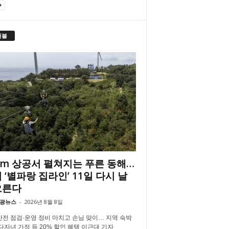
래블
2m 상공서 펼쳐지는 푸른 동해…
 ‘별파랑 집라인’ 11일 다시 날
오른다
광뉴스
-
2026년 8월 8일
안전 점검·운영 정비 마치고 손님 맞이… 지역 숙박
 다자녀 가정 등 20% 할인 혜택 이근대 기자