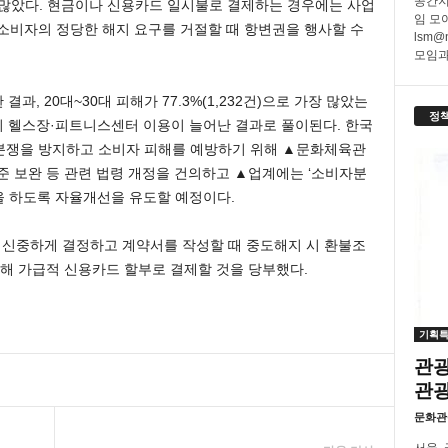
공간지
 이상 많았다. 현금이나 신용카드 일시불로 결제하는 경우에는 사업
임 모
소비자의 정당한 해지 요구를 거절할 때 항변권을 행사할 수
lsm@
모임과
결과, 20대~30대 피해가 77.3%(1,232건)으로 가장 많았는
정
층의 헬스장·피트니스센터 이용이 늘어난 결과로 풀이된다. 한국
분쟁을 방지하고 소비자 피해를 예방하기 위해 ▲문화체육관
준 보완 등 관련 법령 개정을 건의하고 ▲업계에는 ‘소비자분
을 하도록 자율개선을 유도할 예정이다.
신중하게 결정하고 계약서를 작성할 때 중도해지 시 환불조
비해 가급적 신용카드 할부로 결제할 것을 당부했다.
기획
관광
관
문화관
서울,