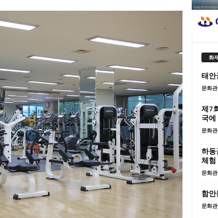
화제
태안군
문화관
제7
국에
문화관
하동군
체험
문화관
함안
문화관