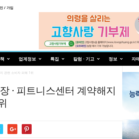
인 / 가입
책
업계정보
특집
칼럼 · 기고
정보
자
지 관련 소비자 피해 1위
장 · 피트니스센터 계약해지
위
r