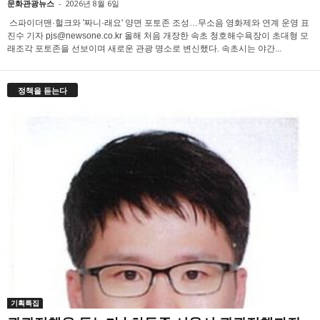
문화관광뉴스
-
2026년 8월 6일
스파이더맨·헐크와 '짜니·래요' 양면 포토존 조성…무소음 영화제와 연계 운영 표
진수 기자 pjs@newsone.co.kr 올해 처음 개장한 속초 청호해수욕장이 초대형 모
래조각 포토존을 선보이며 새로운 관광 명소로 변신했다. 속초시는 야간...
정책을 듣는다
기획특집