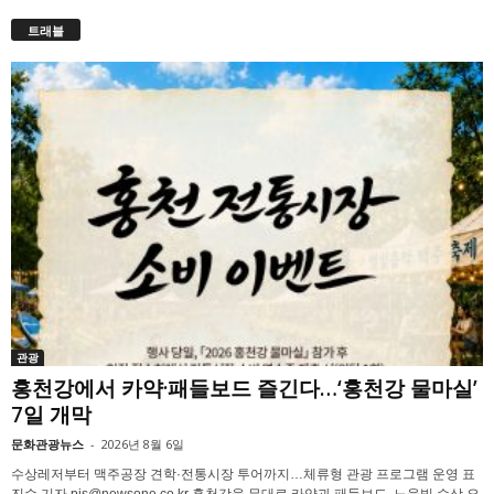
트래블
관광
홍천강에서 카약·패들보드 즐긴다…‘홍천강 물마실’
7일 개막
문화관광뉴스
-
2026년 8월 6일
수상레저부터 맥주공장 견학·전통시장 투어까지…체류형 관광 프로그램 운영 표