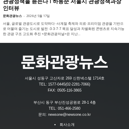
관광정책을 듣는다 l 하동준 서울시 관광정책과장
인터뷰
문화관광뉴스
-
2026년 5월 17일
서울, 글로벌 관광도시로 도약하다 -사계절 축제와 의료·프리미엄 관광을 기반으
로 머물며 즐기는 도시로 발전 -3·3·7·7 목표 달성과 차별화된 콘텐츠로 지속가능
한 관광 구조 고도화 추진 <문화관광저널>은 지난...
서울시 성동구 고산자로 269 신한넥스텔 1714호
TEL: 1577-0445(02-2281-7066)
FAX: 0505-116-3865
부산시 동구 부산진성공원로 28-1 4층
TEL: 051-466-2580
문의:
newsone@newsone.co.kr
회사소개