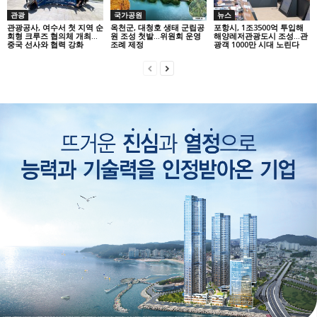
관광
국가공원
뉴스
관광공사, 여수서 첫 지역 순
옥천군, 대청호 생태 군립공
포항시, 1조3500억 투입해
회형 크루즈 협의체 개최…
원 조성 첫발…위원회 운영
해양레저관광도시 조성…관
중국 선사와 협력 강화
조례 제정
광객 1000만 시대 노린다