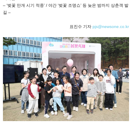
– ‘벚꽃 만개 시기 적중’ / 야간 ‘벚꽃 조명쇼’ 등 늦은 밤까지 상춘객 발
길 –
표진수 기자
pjs@newsone.co.kr