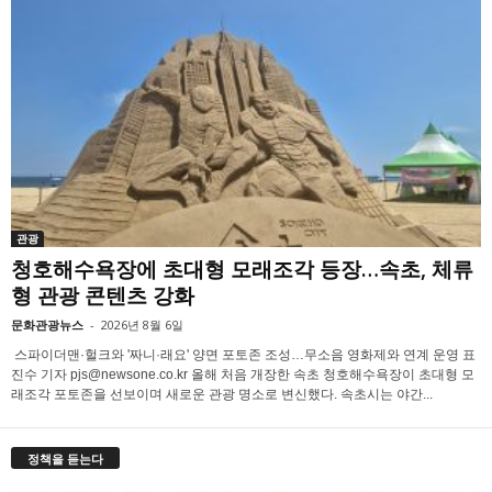
관광
청호해수욕장에 초대형 모래조각 등장…속초, 체류
형 관광 콘텐츠 강화
문화관광뉴스
-
2026년 8월 6일
스파이더맨·헐크와 '짜니·래요' 양면 포토존 조성…무소음 영화제와 연계 운영 표
진수 기자 pjs@newsone.co.kr 올해 처음 개장한 속초 청호해수욕장이 초대형 모
래조각 포토존을 선보이며 새로운 관광 명소로 변신했다. 속초시는 야간...
정책을 듣는다