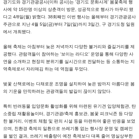
경기도와 경기관광공사(이하 공사)는 ‘경기도 문화사계’ 봄꽃축제 행
사에 약 15만명 이상의 상춘객이 방문, 성공적으로 행사가 마무리 됐
다고 4/8일(월) 밝혔다. 38회째인 이번 행사는 올해부터 경기관광공사
주관으로 지난 4월 5일(금)부터 7일(일)까지 3일간, 구 경기도청 일원
에서 개최됐다.
올해 축제는 아침부터 늦은 저녁까지 다양한 볼거리와 즐길거리를 제
공했다. 관람객들이 참여하는 ‘보이는 라디오’ 운영을 통해 다양한 사
연을 소개하고 현장의 분위기를 실시간으로 전달하는 등 소통하는 지
역축제로서 자리매김 하는 데 역점을 두었다.
벚꽃 산책로에는 다채로운 조명을 설치하여 늦은 밤까지 아름다운 봄
의 기운을 만끽하려는 관광객들의 발길이 끊이지 않았다.
특히 반려동물 입양문화 활성화를 위해 마련된 유기견 입양체험관, 탄
소중립 재활용놀이터, 경기관광/축제 홍보관, 봄꽃 피크닉존 등 다양
한 볼거리, 이벤트 체험 및 편의 시설 등을 마련하여 좋은 반응을 보였
으며, 친환경 축제의 일환으로 쓰레기통 없는 행사장 운영 및 캠페인
을 벌인 결과, 쓰레기 배출량이 예전 축제보다 대폭 줄어 명실상부한