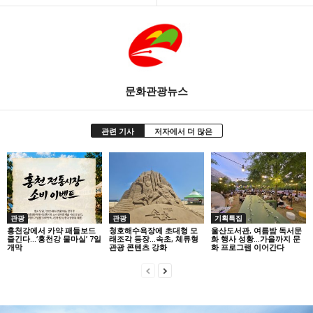
문화관광뉴스
관련 기사
저자에서 더 많은
관광
관광
기획특집
홍천강에서 카약·패들보드
청호해수욕장에 초대형 모
울산도서관, 여름밤 독서문
즐긴다…‘홍천강 물마실’ 7일
래조각 등장…속초, 체류형
화 행사 성황…가을까지 문
개막
관광 콘텐츠 강화
화 프로그램 이어간다