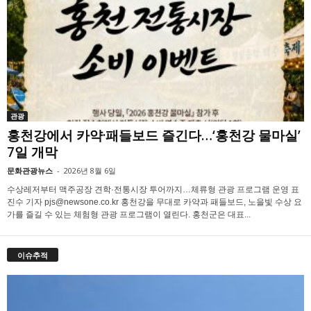
관광
홍천강에서 카약·패들보드 즐긴다…‘홍천강 물마실’
7일 개막
문화관광뉴스
-
2026년 8월 6일
수상레저부터 맥주공장 견학·전통시장 투어까지…체류형 관광 프로그램 운영 표
진수 기자 pjs@newsone.co.kr 홍천강을 무대로 카약과 패들보드, 노을빛 수상 요
가를 즐길 수 있는 체험형 관광 프로그램이 열린다. 홍천군은 대표...
이슈추적