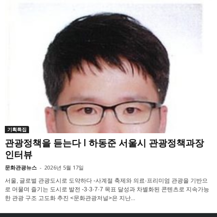
기획특집
관광정책을 듣는다 l 하동준 서울시 관광정책과장
인터뷰
문화관광뉴스
-
2026년 5월 17일
서울, 글로벌 관광도시로 도약하다 -사계절 축제와 의료·프리미엄 관광을 기반으
로 머물며 즐기는 도시로 발전 -3·3·7·7 목표 달성과 차별화된 콘텐츠로 지속가능
한 관광 구조 고도화 추진 <문화관광저널>은 지난...