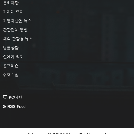
문화마당
지자체 축제
자동차산업 뉴스
관광업계 동향
해외 관광청 뉴스
법률상담
연예가 화제
골프레슨
취재수첩
PC버전
RSS Feed