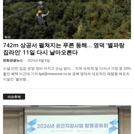
뉴스
742m 상공서 펼쳐지는 푸른 동해… 영덕 ‘별파랑
집라인’ 11일 다시 날아오른다
문화관광뉴스
-
2026년 8월 8일
시설 안전 점검·운영 정비 마치고 손님 맞이… 지역 숙박객 및 다자녀 가정 등 20%
할인 혜택 이근대 기자 lgd@newsone.co.kr 경북 영덕의 대표적인 체험형 레포츠
시설인 ‘별파랑...
이슈추적