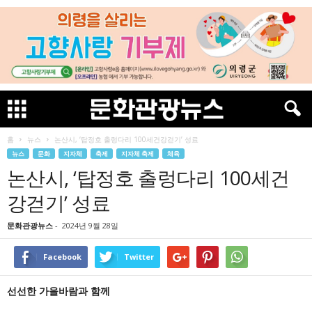
홈
뉴스
논산시, ‘탑정호 출렁다리 100세건강걷기’ 성료
뉴스
문화
지자체
축제
지자체 축제
체육
논산시, ‘탑정호 출렁다리 100세건
강걷기’ 성료
문화관광뉴스
-
2024년 9월 28일
Facebook
Twitter
선선한 가을바람과 함께