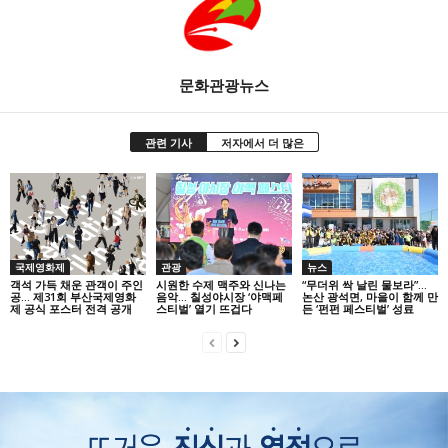
문화관광뉴스
관련 기사
저자에서 더 많은
국제영화제
관광
뉴스
객석 가득 채운 관객이 주인
시원한 수제 맥주와 신나는
“무더위 싹 날린 물보라”…
공… 제31회 부산국제영화
음악… 칠성야시장 ‘야맥페
논산 광석면, 마을이 함께 만
제 공식 포스터 전격 공개
스티벌’ 열기 뜨겁다
든 ‘펀펀 페스티벌’ 성료