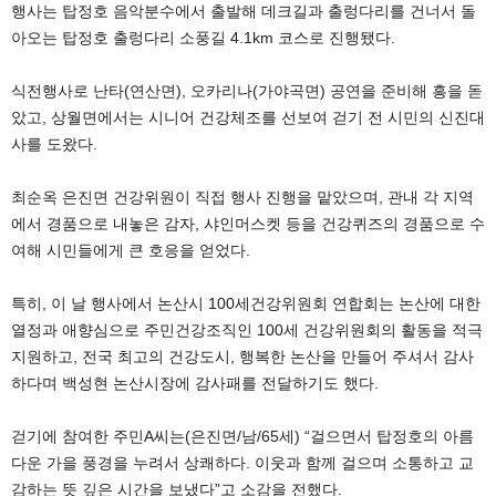
행사는 탑정호 음악분수에서 출발해 데크길과 출렁다리를 건너서 돌
아오는 탑정호 출렁다리 소풍길 4.1km 코스로 진행됐다.
식전행사로 난타(연산면), 오카리나(가야곡면) 공연을 준비해 흥을 돋
았고, 상월면에서는 시니어 건강체조를 선보여 걷기 전 시민의 신진대
사를 도왔다.
최순옥 은진면 건강위원이 직접 행사 진행을 맡았으며, 관내 각 지역
에서 경품으로 내놓은 감자, 샤인머스켓 등을 건강퀴즈의 경품으로 수
여해 시민들에게 큰 호응을 얻었다.
특히, 이 날 행사에서 논산시 100세건강위원회 연합회는 논산에 대한
열정과 애향심으로 주민건강조직인 100세 건강위원회의 활동을 적극
지원하고, 전국 최고의 건강도시, 행복한 논산을 만들어 주셔서 감사
하다며 백성현 논산시장에 감사패를 전달하기도 했다.
걷기에 참여한 주민A씨는(은진면/남/65세) “걸으면서 탑정호의 아름
다운 가을 풍경을 누려서 상쾌하다. 이웃과 함께 걸으며 소통하고 교
감하는 뜻 깊은 시간을 보냈다”고 소감을 전했다.