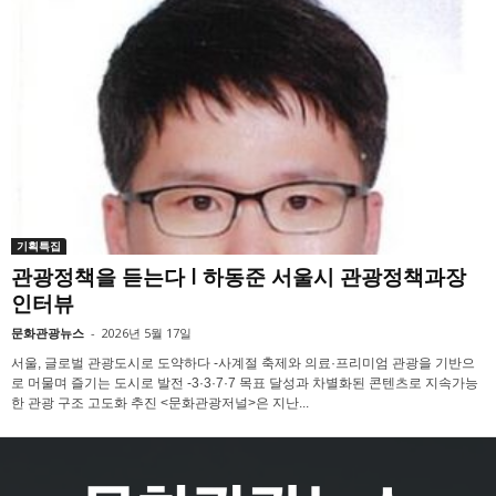
기획특집
관광정책을 듣는다 l 하동준 서울시 관광정책과장
인터뷰
문화관광뉴스
-
2026년 5월 17일
서울, 글로벌 관광도시로 도약하다 -사계절 축제와 의료·프리미엄 관광을 기반으
로 머물며 즐기는 도시로 발전 -3·3·7·7 목표 달성과 차별화된 콘텐츠로 지속가능
한 관광 구조 고도화 추진 <문화관광저널>은 지난...