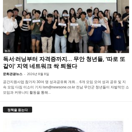
뉴스
독서·러닝부터 자격증까지… 무안 청년들, ‘따로 또
같이’ 지역 네트워크 싹 틔웠다
문화관광뉴스
-
2026년 8월 8일
공간지원사업 참가자 30여 명 성과공유회 개최… 6개 모임 모여 성과 공유 및 지
속 모임 다짐 이소미 기자 lsm@newsone.co.kr 전남 무안군 청년들이 자발적인 소
모임과 커뮤니티 활동을 통해...
정책을 듣는다