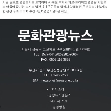
서울, 글로벌 관광도시로 도약하다 -사계절 축제와 의료·프리미엄 관광을 기반으
로 머물며 즐기는 도시로 발전 -3·3·7·7 목표 달성과 차별화된 콘텐츠로 지속가능
한 관광 구조 고도화 추진 <문화관광저널>은 지난...
서울시 성동구 고산자로 269 신한넥스텔 1714호
TEL: 1577-0445(02-2281-7066)
FAX: 0505-116-3865
부산시 동구 부산진성공원로 28-1 4층
TEL: 051-466-2580
문의:
newsone@newsone.co.kr
회사소개
- 경향뉴스원은?
- 대표자 소개
- 경영방침