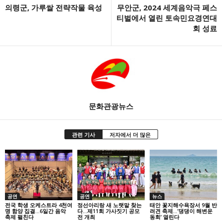
의령군, 가루쌀 전략작물 육성
무안군, 2024 세계음악극 페스
티벌에서 열린 토속민요경연대
회 성료
문화관광뉴스
관련 기사
저자에서 더 많은
공연
공연
뉴스
전국 학생 오케스트라 4천여
정선아리랑 새 노랫말 찾는
태안 꽃지해수욕장서 9월 반
명 함양 집결…6일간 음악
다…제11회 가사짓기 공모
려견 축제…’댕댕이 해변운
축제 펼친다
전 개최
동회’ 열린다