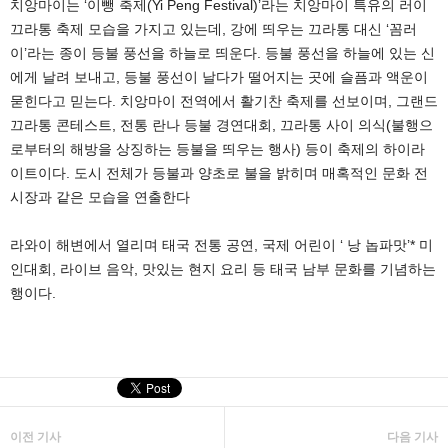
치앙마이는 ‘이뺑 축제(Yi Peng Festival)’라는 치앙마이 특유의 러이
끄라통 축제 모습을 가지고 있는데, 강에 띄우는 끄라통 대신 ‘꼼러
이’라는 종이 등불 풍선을 하늘로 띄운다. 등불 풍선을 하늘에 있는 신
에게 날려 보내고, 등불 풍선이 날다가 떨어지는 곳에 슬픔과 액운이
묻힌다고 믿는다. 치앙마이 전역에서 활기찬 축제를 선보이며, 그랜드
끄라통 콘테스트, 전통 란나 등불 경연대회, 끄라통 사이 의식(불행으
로부터의 해방을 상징하는 등불을 띄우는 행사) 등이 축제의 하이라
이트이다. 도시 전체가 등불과 양초로 불을 밝히며 매혹적인 문화 전
시장과 같은 모습을 연출한다
라와이 해변에서 열리며 태국 전통 공연, 국제 어린이 ‘ 낭 놉파맛’* 미
인대회, 라이브 음악, 맛있는 현지 요리 등 태국 남부 문화를 기념하는
행이다.
이전 기사
다음 기사