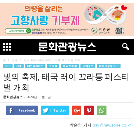
홈
관광
빛의 축제, 태국 러이 끄라통 페스티벌 개최
뉴스
관광
메인슬라이드
트래블
해외 트래블
업계정보
해외관광청 뉴스
빛의 축제, 태국 러이 끄라통 페스티
벌 개최
문화관광뉴스
-
2024년 11월 9일
Facebook
Twitter
박순영 기자
psy@newsone.co.kr