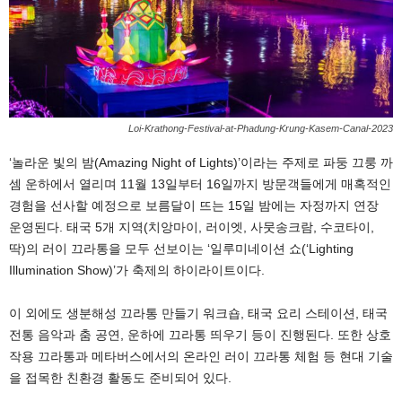
Loi-Krathong-Festival-at-Phadung-Krung-Kasem-Canal-2023
‘놀라운 빛의 밤(Amazing Night of Lights)’이라는 주제로 파둥 끄룽 까
셈 운하에서 열리며 11월 13일부터 16일까지 방문객들에게 매혹적인
경험을 선사할 예정으로 보름달이 뜨는 15일 밤에는 자정까지 연장
운영된다. 태국 5개 지역(치앙마이, 러이엣, 사뭇송크람, 수코타이,
딱)의 러이 끄라통을 모두 선보이는 ‘일루미네이션 쇼(‘Lighting
Illumination Show)’가 축제의 하이라이트이다.
이 외에도 생분해성 끄라통 만들기 워크숍, 태국 요리 스테이션, 태국
전통 음악과 춤 공연, 운하에 끄라통 띄우기 등이 진행된다. 또한 상호
작용 끄라통과 메타버스에서의 온라인 러이 끄라통 체험 등 현대 기술
을 접목한 친환경 활동도 준비되어 있다.