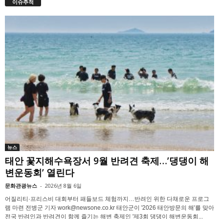
이슈추적
뉴스
태안 꽃지해수욕장서 9월 반려견 축제…’댕댕이 해
변운동회’ 열린다
문화관광뉴스
-
2026년 8월 6일
어질리티·프리스비 대회부터 패들보드 체험까지…반려인 위한 다채로운 프로그
램 마련 전병군 기자 work@newsone.co.kr 태안군이 '2026 태안방문의 해'를 맞아
전국 반려인과 반려견이 함께 즐기는 해변 축제인 '제3회 댕댕이 해변운동회...