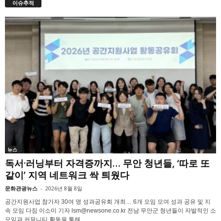
이슈추적
뉴스
독서·러닝부터 자격증까지… 무안 청년들, ‘따로 또
같이’ 지역 네트워크 싹 틔웠다
문화관광뉴스
-
2026년 8월 8일
공간지원사업 참가자 30여 명 성과공유회 개최… 6개 모임 모여 성과 공유 및 지
속 모임 다짐 이소미 기자 lsm@newsone.co.kr 전남 무안군 청년들이 자발적인 소
모임과 커뮤니티 활동을 통해...