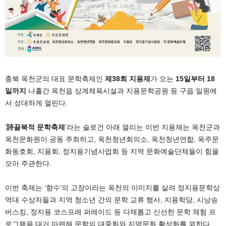
충북 옥천군의 대표 문학축제인
제38회 지용제
가 오는
15일부터 18
일까지
나흘간 옥천읍 상계체육시설과 지용문학공원 등 구읍 일원에
서 성대하게 열린다.
‘
詩끌북적 문학축제
’라는 슬로건 아래 열리는 이번 지용제는 옥천군과
옥천문화원이 공동 주최하고, 옥천청년회의소, 옥천청년연합, 옥주문
화동호회, 지용회, 정지용기념사업회 등 지역 문화예술단체들이 힘을
모아 주관한다.
이번 축제는 ‘향수’의 고장이라는 옥천의 이미지를 살려 정지용문학상
역대 수상자들과 지역 청소년 간의 문학 교류 행사, 지용학당, 시낭송
버스킹, 정지용 코스프레 퍼레이드 등 다채롭고 신선한 문학 체험 프
로그램을 대거 마련해 문학의 대중화와 지역문화 활성화를 꾀한다.