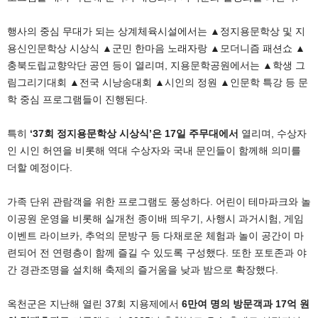
행사의 중심 무대가 되는 상계체육시설에서는 ▲정지용문학상 및 지
용신인문학상 시상식 ▲군민 한마음 노래자랑 ▲모더니즘 패션쇼 ▲
충북도립교향악단 공연 등이 열리며, 지용문학공원에서는 ▲학생 그
림그리기대회 ▲전국 시낭송대회 ▲시인의 정원 ▲인문학 특강 등 문
학 중심 프로그램들이 진행된다.
특히
‘37회 정지용문학상 시상식’은 17일 주무대에서
열리며, 수상자
인 시인 허연을 비롯해 역대 수상자와 국내 문인들이 함께해 의미를
더할 예정이다.
가족 단위 관람객을 위한 프로그램도 풍성하다. 어린이 테마파크와 놀
이공원 운영을 비롯해 실개천 종이배 띄우기, 사행시 과거시험, 게임
이벤트 라이브카, 추억의 문방구 등 다채로운 체험과 놀이 공간이 마
련되어 전 연령층이 함께 즐길 수 있도록 구성했다. 또한 포토존과 야
간 경관조명을 설치해 축제의 즐거움을 낮과 밤으로 확장했다.
옥천군은 지난해 열린 37회 지용제에서
6만여 명의 방문객과 17억 원