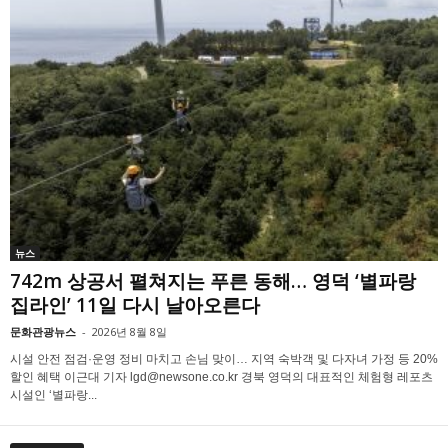
뉴스
742m 상공서 펼쳐지는 푸른 동해… 영덕 ‘별파랑
집라인’ 11일 다시 날아오른다
문화관광뉴스
-
2026년 8월 8일
시설 안전 점검·운영 정비 마치고 손님 맞이… 지역 숙박객 및 다자녀 가정 등 20%
할인 혜택 이근대 기자 lgd@newsone.co.kr 경북 영덕의 대표적인 체험형 레포츠
시설인 ‘별파랑...