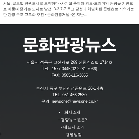
서울, 글로벌 관광도시로 도약하다 -사계절 축제와 의료·프리미엄 관광을 기반으
로 머물며 즐기는 도시로 발전 -3·3·7·7 목표 달성과 차별화된 콘텐츠로 지속가능
한 관광 구조 고도화 추진 <문화관광저널>은 지난...
서울시 성동구 고산자로 269 신한넥스텔 1714호
TEL: 1577-0445(02-2281-7066)
FAX: 0505-116-3865
부산시 동구 부산진성공원로 28-1 4층
TEL: 051-466-2580
문의:
newsone@newsone.co.kr
회사소개
- 경향뉴스원은?
- 대표자 소개
- 경영방침