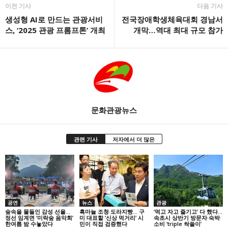
이전 기사
다음 기사
생성형 AI로 만드는 관광서비
전국장애학생체육대회 경남서
스, ‘2025 관광 프롬프톤’ 개최
개막…역대 최대 규모 참가
문화관광뉴스
관련 기사
저자에서 더 많은
공연
뉴스
관광
숲속을 물들인 감성 선율…
흑마늘 조청·도라지빵… 구
‘먹고 자고 즐기고’ 다 했다…
정선 임계면 ‘미락숲 음악회’
미 대표할 ‘신상 먹거리’ 시
속초시 상반기 방문자·숙박·
한여름 밤 수놓았다
민이 직접 검증했다
소비 ‘triple 싹쓸이’