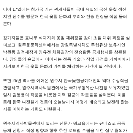
이어 17일에는 참가국 기관 관계자들이 국내 유일의 국산 옻칠 생산
지인 원주를 방문해 한국 옻칠 문화의 뿌리와 전승 현장을 직접 둘러
본다.
참가자들은 옻나무 식재지와 옻칠 채취장을 찾아 초칠 채취 과정을 살
펴보고, 원주옻문화센터에서는 강원특별자치도 무형유산 보유자인
박원동 칠정제장과 양유전 채화칠장의 전승활동 공개행사를 참관한
다. 장인들의 손끝에서 이어지는 전통 기술과 작업 과정을 가까이에서
지켜보며 한국 옻칠 문화의 가치를 체감하는 시간이 될 전망이다.
또한 25년 역사를 이어온 원주시 한국옻칠공예대전의 역대 수상작을
관람하고, 원주시역사박물관에서는 국가무형유산 나전장 보유자였던
일사 김봉룡의 작품을 비롯한 지역 칠공예 작품들을 살펴본다. 이를
통해 한국 나전칠기 전통이 오늘날까지 어떻게 계승되고 발전해 왔는
지를 이해하는 기회도 마련된다.
원주시역사박물관에서 열리는 전문가 워크숍에서는 유네스코 공동
등재 신청서 작성 방향과 향후 추진 로드맵 수립을 위한 실무 협의가