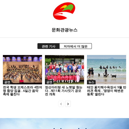
문화관광뉴스
관련 기사
저자에서 더 많은
공연
공연
뉴스
전국 학생 오케스트라 4천여
정선아리랑 새 노랫말 찾는
태안 꽃지해수욕장서 9월 반
명 함양 집결…6일간 음악
다…제11회 가사짓기 공모
려견 축제…’댕댕이 해변운
축제 펼친다
전 개최
동회’ 열린다