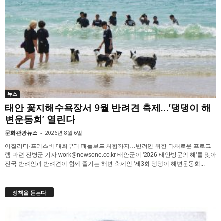
뉴스
태안 꽃지해수욕장서 9월 반려견 축제…’댕댕이 해
변운동회’ 열린다
문화관광뉴스
-
2026년 8월 6일
어질리티·프리스비 대회부터 패들보드 체험까지…반려인 위한 다채로운 프로그
램 마련 전병군 기자 work@newsone.co.kr 태안군이 '2026 태안방문의 해'를 맞아
전국 반려인과 반려견이 함께 즐기는 해변 축제인 '제3회 댕댕이 해변운동회...
정책을 듣는다