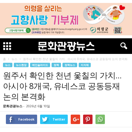
홈
뉴스
원주서 확인한 천년 옻칠의 가치…아시아 8개국, 유네스코 공동등재 논의 본격화
뉴스
뉴스현장
메인슬라이드
정책
정책뉴스
지자체
원주서 확인한 천년 옻칠의 가치…
아시아 8개국, 유네스코 공동등재
논의 본격화
문화관광뉴스
-
2026년 6월 10일
Facebook
Twitter