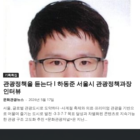
기획특집
관광정책을 듣는다 l 하동준 서울시 관광정책과장
인터뷰
문화관광뉴스
-
2026년 5월 17일
서울, 글로벌 관광도시로 도약하다 -사계절 축제와 의료·프리미엄 관광을 기반으
로 머물며 즐기는 도시로 발전 -3·3·7·7 목표 달성과 차별화된 콘텐츠로 지속가능
한 관광 구조 고도화 추진 <문화관광저널>은 지난...