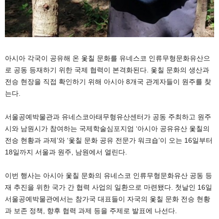
아시아 각국이 공유해 온 옻칠 문화를 유네스코 인류무형문화유산으
로 공동 등재하기 위한 국제 협력이 본격화된다. 옻칠 문화의 생산과
전승 현장을 직접 확인하기 위해 아시아 8개국 관계자들이 원주를 찾
는다.
서울공예박물관과 유네스코아태무형유산센터가 공동 주최하고 원주
시와 남원시가 참여하는 국제학술심포지엄 ‘아시아 공유유산 옻칠의
전승 현황과 과제’와 ‘옻칠 문화 공유 전문가 워크숍’이 오는 16일부터
18일까지 서울과 원주, 남원에서 열린다.
이번 행사는 아시아 옻칠 문화의 유네스코 인류무형문화유산 공동 등
재 추진을 위한 국가 간 협력 사업의 일환으로 마련됐다. 첫날인 16일
서울공예박물관에서는 참가국 대표들이 자국의 옻칠 문화 전승 현황
과 보존 정책, 향후 협력 과제 등을 주제로 발표에 나선다.