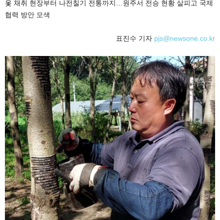
옻 채취 현장부터 나전칠기 전통까지…원주서 전승 현황 살피고 국제
협력 방안 모색
표진수 기자
pjs@newsone.co.kr