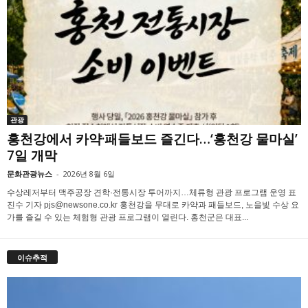
관광
홍천강에서 카약·패들보드 즐긴다…‘홍천강 물마실’
7일 개막
문화관광뉴스
-
2026년 8월 6일
수상레저부터 맥주공장 견학·전통시장 투어까지…체류형 관광 프로그램 운영 표
진수 기자 pjs@newsone.co.kr 홍천강을 무대로 카약과 패들보드, 노을빛 수상 요
가를 즐길 수 있는 체험형 관광 프로그램이 열린다. 홍천군은 대표...
이슈추적