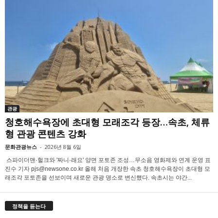
관광
청호해수욕장에 초대형 모래조각 등장…속초, 체류
형 관광 콘텐츠 강화
문화관광뉴스
-
2026년 8월 6일
스파이더맨·헐크와 '짜니·래요' 양면 포토존 조성…무소음 영화제와 연계 운영 표
진수 기자 pjs@newsone.co.kr 올해 처음 개장한 속초 청호해수욕장이 초대형 모
래조각 포토존을 선보이며 새로운 관광 명소로 변신했다. 속초시는 야간...
정책을 듣는다