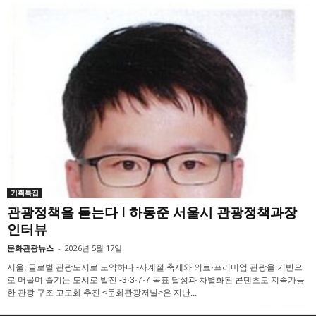
기획특집
관광정책을 듣는다 l 하동준 서울시 관광정책과장
인터뷰
문화관광뉴스
-
2026년 5월 17일
서울, 글로벌 관광도시로 도약하다 -사계절 축제와 의료·프리미엄 관광을 기반으
로 머물며 즐기는 도시로 발전 -3·3·7·7 목표 달성과 차별화된 콘텐츠로 지속가능
한 관광 구조 고도화 추진 <문화관광저널>은 지난...