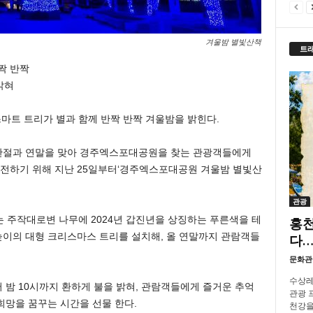
겨울밤 별빛산책
트
짝 반짝
밝혀
마트 트리가 별과 함께 반짝 반짝 겨울밤을 밝힌다.
탄절과 연말을 맞아 경주엑스포대공원을 찾는 관광객들에게
을 전하기 위해 지난 25일부터‘경주엑스포대공원 겨울밤 별빛산
관광
 주작대로변 나무에 2024년 갑진년을 상징하는 푸른색을 테
홍천
 높이의 대형 크리스마스 트리를 설치해, 올 연말까지 관람객들
다…
문화관
수상레
 밤 10시까지 환하게 불을 밝혀, 관람객들에게 즐거운 추억
관광 프
 희망을 꿈꾸는 시간을 선물 한다.
천강을