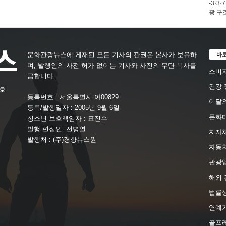
-3·
광 구
바
문화관광뉴스에 게재된 모든 기사의 판권은 본사가 보유하
며, 발행인의 사전 허가 없이는 기사와 사진의 무단 복사를
소비자
금합니다.
건강 
4호
등록번호 : 서울특별시 아00829
이달의
등록/발행일자 : 2005년 9월 6일
문화
청소년 보호책임자 : 표진수
발행.편집인: 전병열
지자체
발행처 : (주)경향뉴스원
자동
관광
해외 
법률
연예가
골프