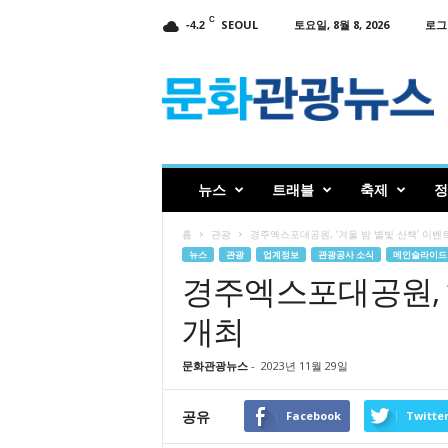
C
SEOUL
토요일, 8월 8, 2026
로그
-4.2
인
터
넷
신
문
문
화
뉴스
트래블
축제
정
관
광
홈
관광
경주엑스포대공원, ‘겨울 밤 별빛 산책’ 이벤
뉴
뉴스
관광
업계정보
관광공사 소식
메인슬라이드
스
경주엑스포대공원, ‘
개최
문화관광뉴스
-
2023년 11월 29일
공유
Facebook
Twitte