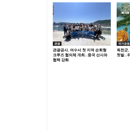
관광
국가공원
관광공사, 여수서 첫 지역 순회형
옥천군,
크루즈 협의체 개최…중국 선사와
첫발…위
협력 강화