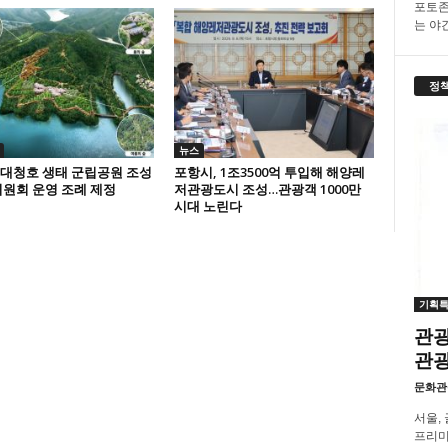
포토존
는 야간.
정
뉴스
 대청호 생태 군립공원 조성
포항시, 1조3500억 투입해 해양레
원회 운영 조례 제정
저관광도시 조성…관광객 1000만
시대 노린다
기획
관광
관
문화관
서울,
프리미