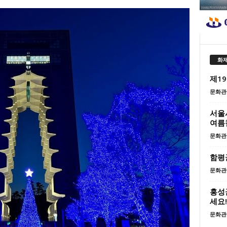
화제
제1
문화관
서울시
여름
문화관
함평군
문화관
홍성
세요!
문화관