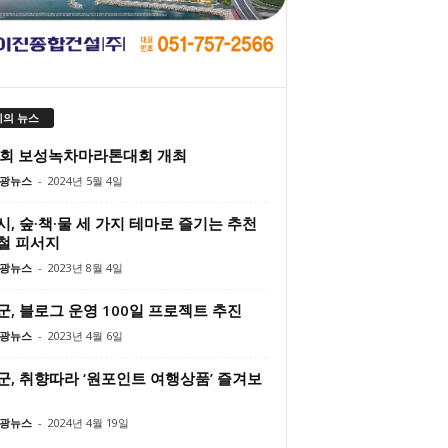
의 뉴스
9회 보성녹차마라톤대회 개최
광뉴스
-
2024년 5월 4일
, 숲·책·물 세 가지 테마로 즐기는 추천
철 피서지
광뉴스
-
2023년 8월 4일
, 블로그 운영 100일 프로젝트 추진
광뉴스
-
2023년 4월 6일
군, 취향따라 ‘원포인트 여행상품’ 즐겨보
광뉴스
-
2024년 4월 19일