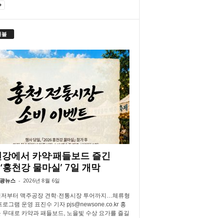
래블
강에서 카약·패들보드 즐긴
‘홍천강 물마실’ 7일 개막
광뉴스
-
2026년 8월 6일
저부터 맥주공장 견학·전통시장 투어까지…체류형
로그램 운영 표진수 기자 pjs@newsone.co.kr 홍
 무대로 카약과 패들보드, 노을빛 수상 요가를 즐길