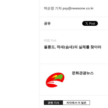
박순영 기자 psy@newsone.co.kr
공유
이전 기사
울릉도, 깍새(슴새)의 실체를 찾아라
문화관광뉴스
관련 기사
저자에서 더 많은