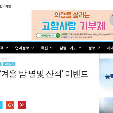
인 / 가입
책
업계정보
특집
칼럼 · 기고
정보
자
트 개최
사진뉴스
겨울 밤 별빛 산책’ 이벤트
r