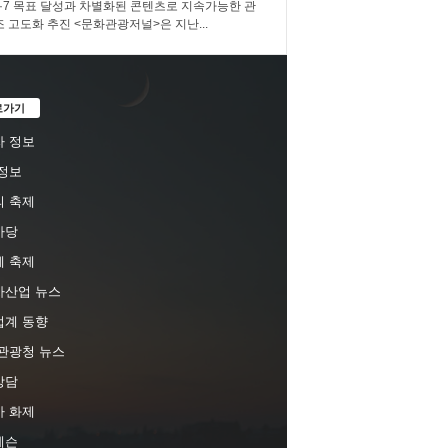
3·7·7 목표 달성과 차별화된 콘텐츠로 지속가능한 관
조 고도화 추진 <문화관광저널>은 지난...
로가기
 정보
정보
 축제
마당
 축제
차산업 뉴스
업계 동향
관광청 뉴스
상담
 화제
레슨