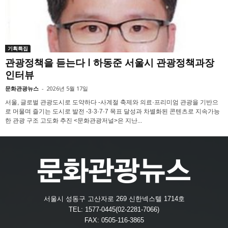
기획특집
관광정책을 듣는다 l 하동준 서울시 관광정책과장
인터뷰
문화관광뉴스
-
2026년 5월 17일
서울, 글로벌 관광도시로 도약하다 -사계절 축제와 의료·프리미엄 관광을 기반으
로 머물며 즐기는 도시로 발전 -3·3·7·7 목표 달성과 차별화된 콘텐츠로 지속가능
한 관광 구조 고도화 추진 <문화관광저널>은 지난...
서울시 성동구 고산자로 269 신한넥스텔 1714호
TEL: 1577-0445(02-2281-7066)
FAX: 0505-116-3865