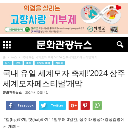
홈
뉴스
국내 유일 세계모자 축제!‘2024 상주세계모자페스티벌’개막
뉴스
문화
축제
이달의 축제
지자체
국내 유일 세계모자 축제!‘2024 상주
세계모자페스티벌’개막
문화관광뉴스
-
2024년 10월 4일
Facebook
Twitter
-“힙(hip)하게, 햇(hat)하게” 4일부터 3일간, 상주 태평성대경상감영에
서 개최 –