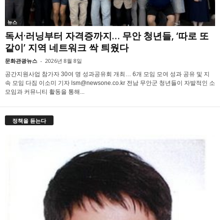
뉴스
독서·러닝부터 자격증까지… 무안 청년들, ‘따로 또
같이’ 지역 네트워크 싹 틔웠다
문화관광뉴스
-
2026년 8월 8일
공간지원사업 참가자 30여 명 성과공유회 개최… 6개 모임 모여 성과 공유 및 지
속 모임 다짐 이소미 기자 lsm@newsone.co.kr 전남 무안군 청년들이 자발적인 소
모임과 커뮤니티 활동을 통해...
정책을 듣는다