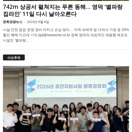
742m 상공서 펼쳐지는 푸른 동해… 영덕 ‘별파랑
집라인’ 11일 다시 날아오른다
문화관광뉴스
-
2026년 8월 8일
시설 안전 점검·운영 정비 마치고 손님 맞이… 지역 숙박객 및 다자녀 가정 등 20%
할인 혜택 이근대 기자 lgd@newsone.co.kr 경북 영덕의 대표적인 체험형 레포츠
시설인 ‘별파랑...
이슈추적