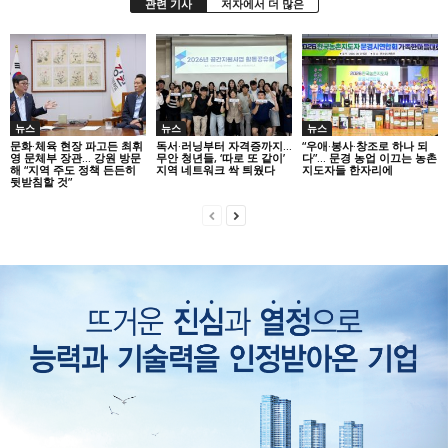
관련 기사
저자에서 더 많은
뉴스
뉴스
뉴스
문화·체육 현장 파고든 최휘
독서·러닝부터 자격증까지…
“우애·봉사·창조로 하나 되
영 문체부 장관… 강원 방문
무안 청년들, ‘따로 또 같이’
다”… 문경 농업 이끄는 농촌
해 “지역 주도 정책 든든히
지역 네트워크 싹 틔웠다
지도자들 한자리에
뒷받침할 것”