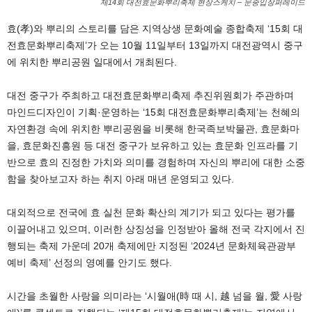
제14회 대전효문화뿌리축제 현장스케치 – 문중입장퍼레이드
효(孝)와 뿌리의 스토리를 담은 지역상생 문화예술 종합축제 ‘15회 대
전효문화뿌리축제’가 오는 10월 11일부터 13일까지 대전광역시 중구
에 위치한 뿌리공원 일대에서 개최된다.
대전 중구가 주최하고 대전효문화뿌리축제 추진위원회가 주관하며
마인드디자인이 기획·운영하는 ‘15회 대전효문화뿌리축제’는 천혜의
자연환경 속에 위치한 뿌리공원을 비롯해 한국족보박물관, 효문화마
을, 효문화진흥원 등 대전 중구가 보유하고 있는 효문화 인프라를 기
반으로 효의 진정한 가치와 의미를 경험하며 자신의 뿌리에 대한 소중
함을 찾아보고자 하는 취지 아래 매년 운영되고 있다.
대외적으로 전국에 효 실천 문화 확산의 계기가 되고 있다는 평가를
이끌어내고 있으며, 이러한 상징성을 인정받아 올해 전국 각지에서 진
행되는 축제 가운데 20개 축제에만 지정된 ‘2024년 문화체육관광부
예비 축제’ 선정의 영예를 안기도 했다.
시간을 초월한 사랑을 의미라는 ‘시월애(時 때 시, 越 넘을 월, 愛 사랑