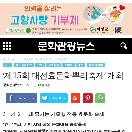
홈
뉴스
‘제15회 대전효문화뿌리축제’ 개최
뉴스
메인슬라이드
문화
문화마당
지자체
축제
지자체 축제
‘제15회 대전효문화뿌리축제’ 개최
문화관광뉴스
-
2024년 10월 8일
Facebook
Twitter
3대가 하나 돼 즐기는 가족형 전통 효문화 축제
‘효’, ‘뿌리’ 기반 지역 상생 문화예술 종합축제
‘10월엔, 시월애(時越愛)’ 주제로 10월 11일~13일 대전 뿌리공원 일