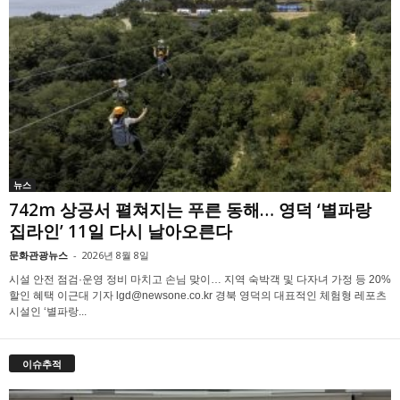
뉴스
742m 상공서 펼쳐지는 푸른 동해… 영덕 ‘별파랑
집라인’ 11일 다시 날아오른다
문화관광뉴스
-
2026년 8월 8일
시설 안전 점검·운영 정비 마치고 손님 맞이… 지역 숙박객 및 다자녀 가정 등 20%
할인 혜택 이근대 기자 lgd@newsone.co.kr 경북 영덕의 대표적인 체험형 레포츠
시설인 ‘별파랑...
이슈추적