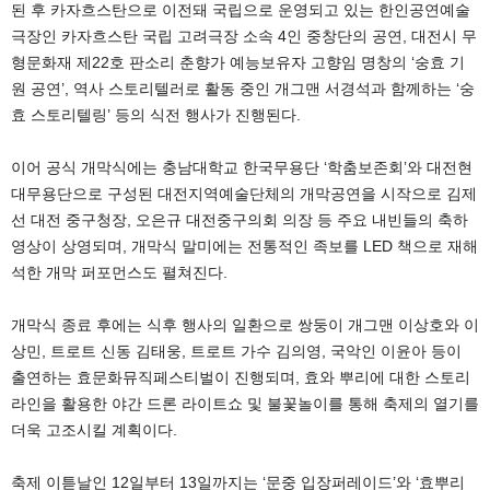
된 후 카자흐스탄으로 이전돼 국립으로 운영되고 있는 한인공연예술
극장인 카자흐스탄 국립 고려극장 소속 4인 중창단의 공연, 대전시 무
형문화재 제22호 판소리 춘향가 예능보유자 고향임 명창의 ‘숭효 기
원 공연’, 역사 스토리텔러로 활동 중인 개그맨 서경석과 함께하는 ‘숭
효 스토리텔링’ 등의 식전 행사가 진행된다.
이어 공식 개막식에는 충남대학교 한국무용단 ‘학춤보존회’와 대전현
대무용단으로 구성된 대전지역예술단체의 개막공연을 시작으로 김제
선 대전 중구청장, 오은규 대전중구의회 의장 등 주요 내빈들의 축하
영상이 상영되며, 개막식 말미에는 전통적인 족보를 LED 책으로 재해
석한 개막 퍼포먼스도 펼쳐진다.
개막식 종료 후에는 식후 행사의 일환으로 쌍둥이 개그맨 이상호와 이
상민, 트로트 신동 김태웅, 트로트 가수 김의영, 국악인 이윤아 등이
출연하는 효문화뮤직페스티벌이 진행되며, 효와 뿌리에 대한 스토리
라인을 활용한 야간 드론 라이트쇼 및 불꽃놀이를 통해 축제의 열기를
더욱 고조시킬 계획이다.
축제 이튿날인 12일부터 13일까지는 ‘문중 입장퍼레이드’와 ‘효뿌리