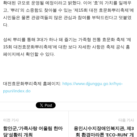
확대된 규모로 운영될 예정이라고 밝혔다. 이어 ‘효’의 가치를 일깨우
고, ‘뿌리’의 소중함도 찾아볼 수 있는 ‘제15회 대전 효문화뿌리축제’에
시민들은 물론 관광객들의 많은 관심과 참여를 부탁드린다고 덧붙였
다.
성씨 뿌리를 통해 3대가 하나 돼 즐기는 가족형 전통 효문화 축제 ‘제
15회 대전효문화뿌리축제’에 대한 보다 자세한 사항은 축제 공식 홈
페이지에서 확인할 수 있다.
대전효문화뿌리축제 홈페이지:
https://www.djjunggu.go.kr/hyo-
ppuri/index.do
이전 기사
다음 기사
함안군,‘가족사랑 어울림 한마
용인시수지장애인복지관, 제3
당’성황리 개최
회 환경마라톤 ‘ECO-RUN’ 개