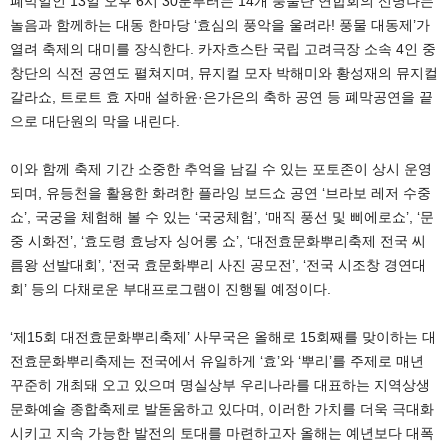
폐막일인 13일 오후 6시 30분부터는 14개 풍물단 연합회의 신명나는
놀음과 함께하는 대동 한마당​ ‘효심의 풍악을 울려라! 풍물 대동제’가
열려 축제의 대미를 장식한다. 카자흐스탄 국립 고려극장 소속 4인 중
창단의 식전 공연도 펼쳐지며, 뮤지컬 모자 박해미와 황성재의 뮤지컬
갈라쇼, 트로트 효 자매 설하윤·은가은의 축하 공연 등 폐막공연을 끝
으로 대단원의 막을 내린다.
이와 함께 축제 기간 소중한 추억을 남길 수 있는 포토존이 상시 운영
되며, 유등천을 활용한 화려한 플라잉 보드쇼 공연 ‘브라보 레저 수중
쇼’, 국궁을 체험해 볼 수 있는 ‘국궁체험’, ‘매직 풍선 및 삐에로쇼’, ‘문
중 시화전’, ‘효도령 효낭자 싱어롱 쇼’, ‘대전효문화뿌리축제 전국 씨
름왕 선발대회’, ‘전국 효문화뿌리 사진 공모전’, ‘전국 시조창 경연대
회’ 등의 다채로운 부대프로그램이 진행될 예정이다.
‘제15회 대전효문화뿌리축제’ 사무국은 올해로 15회째를 맞이하는 대
전효문화뿌리축제는 전국에서 유일하게 ‘효’와 ‘뿌리’를 주제로 매년
꾸준히 개최돼 오고 있으며 명실상부 우리나라를 대표하는 지역상생
문화예술 종합축제로 발돋움하고 있다며, 이러한 가치를 더욱 극대화
시키고 지속 가능한 발전의 토대를 마련하고자 올해는 예년보다 대폭