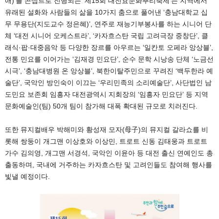
애)’를 콘셉트로 진행되는 ‘제15회 대전효문화뿌리축제’는 지역에서
유래된 설화와 사람들의 삶을 10가지 춤으로 풀어낸 ‘충남대학교 십
무 무용단(지도교수 정은혜)’, 연주로 재능기부봉사를 하는 시니어 단
체 ‘대전 시니어 오케스트라’, ‘카자흐스탄 국립 고려극장 중창단’, 클
래식·팝·대중음악 등 다양한 장르를 아우르는 ‘일칸토 오페라 앙상블’,
전통 민요를 이어가는 ‘김재경 민요단’, 순수 문학 시낭송 단체 ‘노금선
시극’, ‘충남대병원 온 앙상블’, 북한이탈주민으로 꾸려진 ‘백두한라 예
술단’, 국악인 방인숙이 이끄는 ‘우리민족의 소리예술단’, 사단법인 남
도민요 보존회 임흥자 대전광역시 지회장의 ‘임흥자 민요단’ 등 지역
문화예술인(팀) 50개 팀이 참가해 대폭 확대된 규모로 치러진다.
또한 뮤지컬배우 박해미와 황성재 모자(母子)의 뮤지컬 갈라쇼를 비
롯해 쌍둥이 개그맨 이상호와 이상민, 트로트 신동 김태웅과 트로트
가수 김의영, 개그맨 서경석, 국악인 이윤아 등 대전 출신 연예인도 총
출동하며, 국내에 거주하는 카자흐스탄 및 고려인들도 참여해 행사를
빛낼 예정이다.