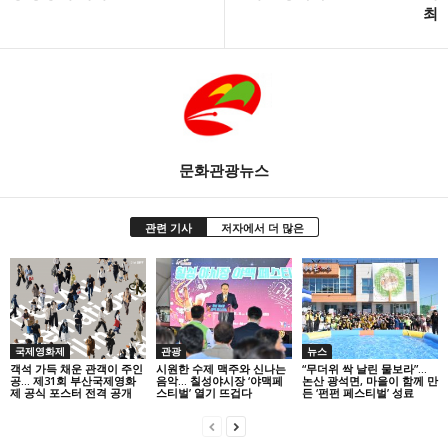
최
문화관광뉴스
관련 기사
저자에서 더 많은
국제영화제
관광
뉴스
객석 가득 채운 관객이 주인
시원한 수제 맥주와 신나는
“무더위 싹 날린 물보라”…
공… 제31회 부산국제영화
음악… 칠성야시장 ‘야맥페
논산 광석면, 마을이 함께 만
제 공식 포스터 전격 공개
스티벌’ 열기 뜨겁다
든 ‘펀펀 페스티벌’ 성료