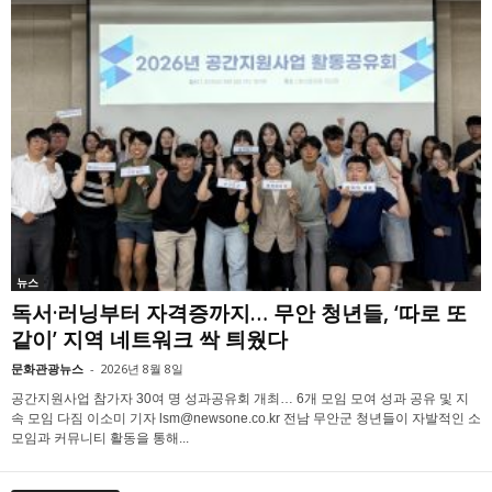
뉴스
독서·러닝부터 자격증까지… 무안 청년들, ‘따로 또
같이’ 지역 네트워크 싹 틔웠다
문화관광뉴스
-
2026년 8월 8일
공간지원사업 참가자 30여 명 성과공유회 개최… 6개 모임 모여 성과 공유 및 지
속 모임 다짐 이소미 기자 lsm@newsone.co.kr 전남 무안군 청년들이 자발적인 소
모임과 커뮤니티 활동을 통해...