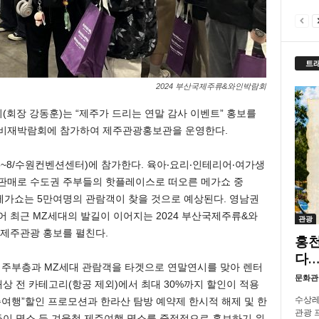
트
2024 부산국제주류&와인박람회
장 강동훈)는 “제주가 드리는 연말 감사 이벤트” 홍보를
소비재박람회에 참가하여 제주관광홍보관을 운영한다.
.5~8/수원컨벤션센터)에 참가한다. 육아‧요리‧인테리어‧여가생
 판매로 수도권 주부들의 핫플레이스로 떠오른 메가쇼 중
메가쇼는 5만여명의 관람객이 찾을 것으로 예상된다. 영남권
어 최근 MZ세대의 발길이 이어지는 2024 부산국제주류&와
관광
여 제주관광 홍보를 펼친다.
홍천
다…
주부층과 MZ세대 관람객을 타겟으로 연말연시를 맞아 렌터
문화관
 대상 전 카테고리(항공 제외)에서 최대 30%까지 할인이 적용
수상레
 제주여행”할인 프로모션과 한라산 탐방 예약제 한시적 해제 및 한
관광 프
해돋이 명소 등 겨울철 제주여행 명소를 중점적으로 홍보하기 위