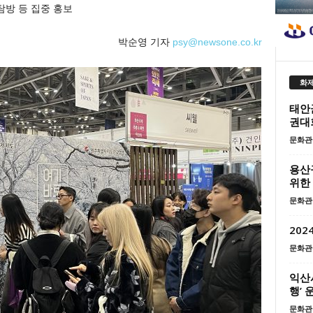
탐방 등 집중 홍보
박순영 기자
psy@newsone.co.kr
화제
태안
권대
문화관
용산
위한
문화관
202
문화관
익산
행’ 
문화관