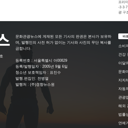
프리미
-3·
광 구
바
문화관광뉴스에 게재된 모든 기사의 판권은 본사가 보유하
며, 발행인의 사전 허가 없이는 기사와 사진의 무단 복사를
소비자
금합니다.
건강 
4호
등록번호 : 서울특별시 아00829
이달의
등록/발행일자 : 2005년 9월 6일
문화
청소년 보호책임자 : 표진수
발행.편집인: 전병열
지자체
발행처 : (주)경향뉴스원
자동
관광
해외 
법률
연예가