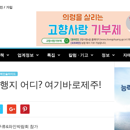
인 / 가입
책
업계정보
특집
칼럼 · 기고
정보
자
!
메인슬라이드
행지 어디? 여기바로제주!
r
국제주류&와인박람회 참가