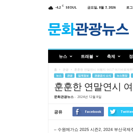
C
SEOUL
금요일, 8월 7, 2026
로그
-4.2
인
터
넷
신
문
문
화
뉴스
트래블
축제
정
관
광
홈
관광
훈훈한 연말연시 여행지 어디? 여기바로제주
뉴
뉴스
관광
업계정보
관광공사 소식
뉴스현장
스
훈훈한 연말연시 여
문화관광뉴스
-
2024년 12월 8일
공유
Facebook
Twitte
– 수원메가쇼 2025 시즌2, 2024 부산