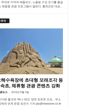
 무대로 카약과 패들보드, 노을빛 수상 요가를 즐길
는 체험형 관광 프로그램이 열린다. 홍천군은 대표...
슈추적
해수욕장에 초대형 모래조각 등
속초, 체류형 관광 콘텐츠 강화
광뉴스
-
2026년 8월 6일
더맨·헐크와 '짜니·래요' 양면 포토존 조성…무소
제와 연계 운영 표진수 기자 pjs@newsone.co.kr