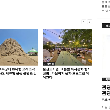
올해 
포토존
는 야간.
정
기획특집
수욕장에 초대형 모래조각
울산도서관, 여름밤 독서문화 행사
초, 체류형 관광 콘텐츠 강
성황…가을까지 문화 프로그램 이
어간다
기획
관광
관
문화관
서울,