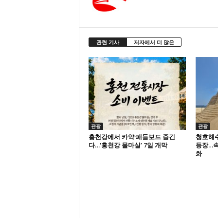
관련 기사
저자에서 더 많은
관광
관광
홍천강에서 카약·패들보드 즐긴
청호해
다…‘홍천강 물마실’ 7일 개막
등장…속
화