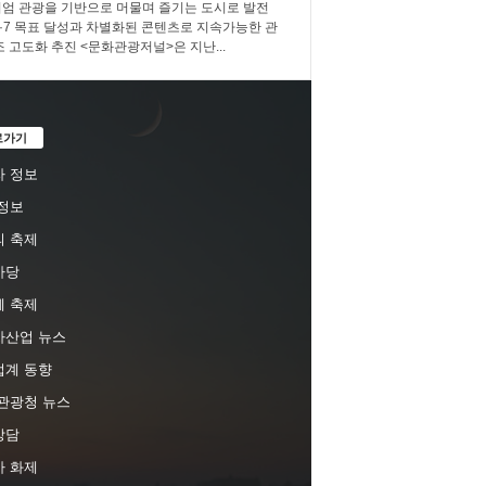
엄 관광을 기반으로 머물며 즐기는 도시로 발전
3·7·7 목표 달성과 차별화된 콘텐츠로 지속가능한 관
조 고도화 추진 <문화관광저널>은 지난...
로가기
 정보
정보
 축제
마당
 축제
차산업 뉴스
업계 동향
관광청 뉴스
상담
 화제