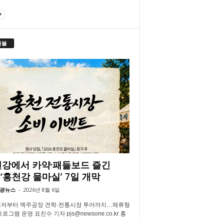
래블
강에서 카약·패들보드 즐긴
‘홍천강 물마실’ 7일 개막
광뉴스
-
2026년 8월 6일
저부터 맥주공장 견학·전통시장 투어까지…체류형
로그램 운영 표진수 기자 pjs@newsone.co.kr 홍