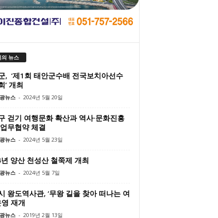
의 뉴스
군, ‘제1회 태안군수배 전국보치아선수
회’ 개최
광뉴스
-
2024년 5월 20일
구 걷기 여행문화 확산과 역사·문화진흥
 업무협약 체결
광뉴스
-
2024년 5월 23일
4년 양산 천성산 철쭉제 개최
광뉴스
-
2024년 5월 7일
시 왕도역사관, ‘무왕 길을 찾아 떠나는 여
운영 재개
광뉴스
-
2019년 2월 13일