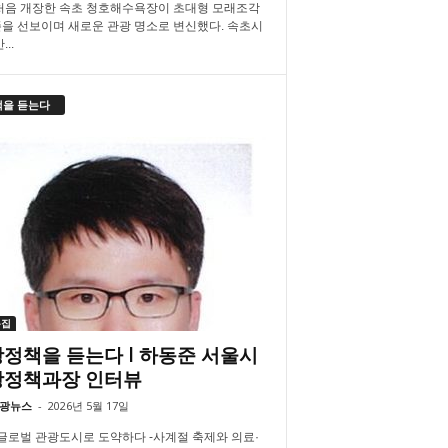
처음 개장한 속초 청호해수욕장이 초대형 모래조각
을 선보이며 새로운 관광 명소로 변신했다. 속초시
..
책을 듣는다
특집
정책을 듣는다 l 하동준 서울시
광정책과장 인터뷰
광뉴스
-
2026년 5월 17일
 글로벌 관광도시로 도약하다 -사계절 축제와 의료·