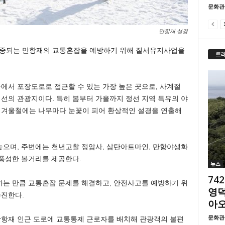
문화관
만항재 설경
집중되는 만항재의 교통혼잡을 예방하기 위해 질서유지사업을
트
에서 포장도로로 접근할 수 있는 가장 높은 곳으로, 사계절
선의 관광지이다. 특히 봄부터 가을까지 정선 지역 특유의 야
, 겨울철에는 나무마다 눈꽃이 피어 환상적인 설경을 연출해
높으며, 주변에는 천년고찰 정암사, 삼탄아트마인, 만항야생화
풍성한 볼거리를 제공한다.
뉴스
74
하는 만큼 교통혼잡 문제를 해결하고, 안전사고를 예방하기 위
영덕
진한다.
아
문화관
 만항재 인근 도로에 교통통제 근로자를 배치해 관광객의 불편