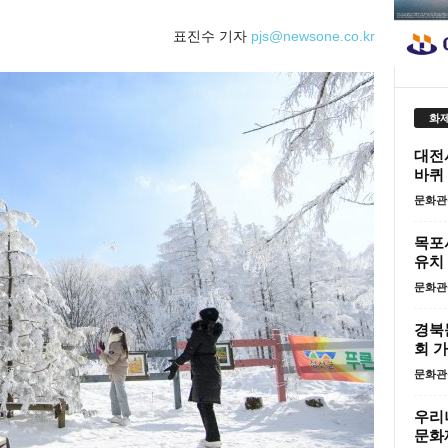
표진수 기자
pjs@newsone.co.kr
화제
대전
바퀴
문화관
목포시
유치
문화관
경북
회 
문화관
우리
문화