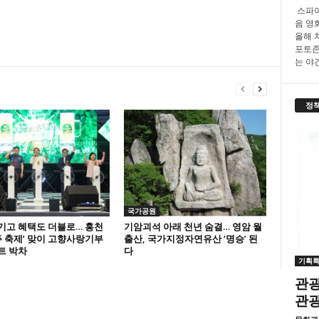
스파이
음 영화
올해 
포토존
는 야간.
정
국가공원
기고 혜택도 더블로… 홍천
기암괴석 아래 천년 숨결… 영암 월
맥주 축제’ 맞이 고향사랑기부
출산, 국가지정자연유산 ‘명승’ 된
트 박차
다
기획
관광
관