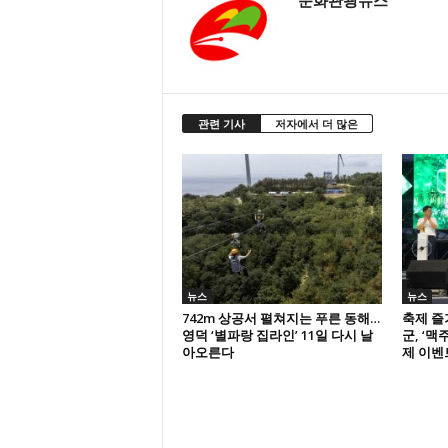
문화관광뉴스
관련 기사
저자에서 더 많은
뉴스
뉴스
742m 상공서 펼쳐지는 푸른 동해…
축제 즐
영덕 ‘별파랑 집라인’ 11일 다시 날
군, ‘
아오른다
제 이벤