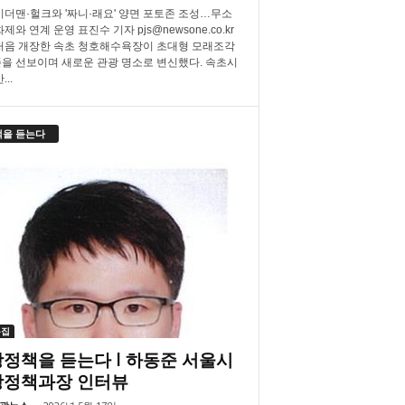
더맨·헐크와 '짜니·래요' 양면 포토존 조성…무소
제와 연계 운영 표진수 기자 pjs@newsone.co.kr
처음 개장한 속초 청호해수욕장이 초대형 모래조각
을 선보이며 새로운 관광 명소로 변신했다. 속초시
..
책을 듣는다
특집
정책을 듣는다 l 하동준 서울시
광정책과장 인터뷰