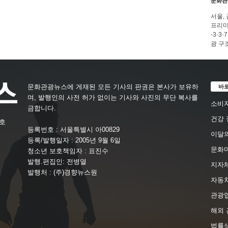
문화관
서울,
프리미
-3·
광 구
바
문화관광뉴스에 게재된 모든 기사의 판권은 본사가 보유하
며, 발행인의 사전 허가 없이는 기사와 사진의 무단 복사를
소비자
금합니다.
건강 
4호
등록번호 : 서울특별시 아00829
이달의
등록/발행일자 : 2005년 9월 6일
문화
청소년 보호책임자 : 표진수
발행.편집인: 전병열
지자체
발행처 : (주)경향뉴스원
자동
관광
해외 
법률