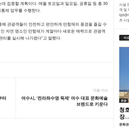
 집중할 계획이다. 매월 토요일과 일요일, 공휴일 등 총 30
시설 
객 및
통통제 업무를 수행한다.
lgd@
츠 시설
통해 관광객들이 안전하고 편안하게 만항재의 풍경을 즐길 수
적인 자연 명소인 만항재가 계절마다 새로운 매력으로 관광객
이
관리를 실시해 나가겠다”고 말했다.
다음 기사
부터
여수시, ‘전라좌수영 둑제’ 여수 대표 문화예술
관광
브랜드로 키운다
청호
장…
문화관