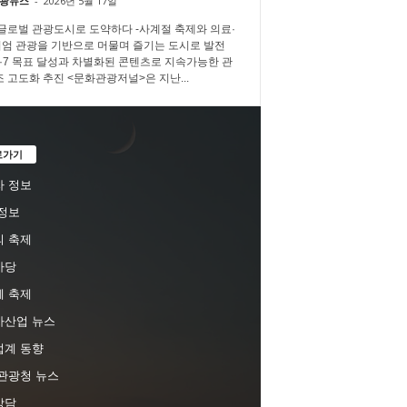
광뉴스
-
2026년 5월 17일
 글로벌 관광도시로 도약하다 -사계절 축제와 의료·
엄 관광을 기반으로 머물며 즐기는 도시로 발전
3·7·7 목표 달성과 차별화된 콘텐츠로 지속가능한 관
조 고도화 추진 <문화관광저널>은 지난...
로가기
 정보
정보
 축제
마당
 축제
차산업 뉴스
업계 동향
관광청 뉴스
상담