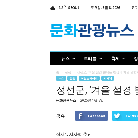
C
SEOUL
토요일, 8월 8, 2026
로그
-4.2
인
터
넷
신
문
문
화
뉴스
트래블
축제
정
관
광
홈
관광
정선군, ‘겨울 설경 뽐내는 천상의 화원 만항재
뉴
뉴스
관광
메인슬라이드
지자체
스
정선군, ‘겨울 설경
문화관광뉴스
-
2025년 1월 6일
공유
Facebook
Twitte
질서유지사업 추진