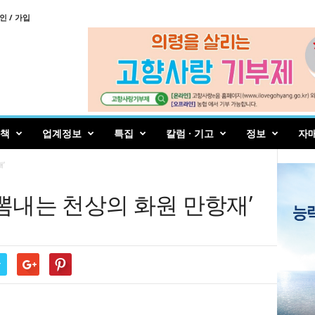
인 / 가입
책
업계정보
특집
칼럼 · 기고
정보
자
’
 뽐내는 천상의 화원 만항재’
r