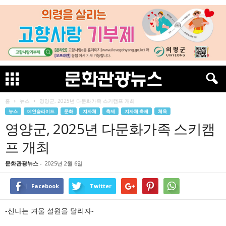
홈
뉴스
영양군, 2025년 다문화가족 스키캠프 개최
뉴스
메인슬라이드
문화
지자체
축제
지자체 축제
체육
영양군, 2025년 다문화가족 스키캠
프 개최
문화관광뉴스
-
2025년 2월 6일
Facebook
Twitter
-신나는 겨울 설원을 달리자-