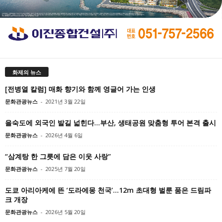
화제의 뉴스
[전병열 칼럼] 매화 향기와 함께 영글어 가는 인생
문화관광뉴스
-
2021년 3월 22일
을숙도에 외국인 발길 넓힌다…부산, 생태공원 맞춤형 투어 본격 출시
문화관광뉴스
-
2026년 4월 6일
“삼계탕 한 그릇에 담은 이웃 사랑”
문화관광뉴스
-
2025년 7월 20일
도쿄 아리아케에 뜬 ‘도라에몽 천국’…12m 초대형 벌룬 품은 드림파
크 개장
문화관광뉴스
-
2026년 5월 20일