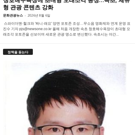
형 관광 콘텐츠 강화
문화관광뉴스
-
2026년 8월 6일
스파이더맨·헐크와 '짜니·래요' 양면 포토존 조성…무소음 영화제와 연계 운영 표
진수 기자 pjs@newsone.co.kr 올해 처음 개장한 속초 청호해수욕장이 초대형 모
래조각 포토존을 선보이며 새로운 관광 명소로 변신했다. 속초시는 야간...
정책을 듣는다