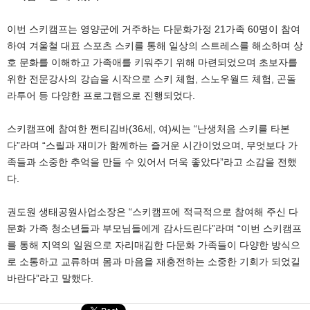
이번 스키캠프는 영양군에 거주하는 다문화가정 21가족 60명이 참여
하여 겨울철 대표 스포츠 스키를 통해 일상의 스트레스를 해소하며 상
호 문화를 이해하고 가족애를 키워주기 위해 마련되었으며 초보자를
위한 전문강사의 강습을 시작으로 스키 체험, 스노우월드 체험, 곤돌
라투어 등 다양한 프로그램으로 진행되었다.
스키캠프에 참여한 쩐티김바(36세, 여)씨는 “난생처음 스키를 타본
다”라며 “스릴과 재미가 함께하는 즐거운 시간이었으며, 무엇보다 가
족들과 소중한 추억을 만들 수 있어서 더욱 좋았다”라고 소감을 전했
다.
권도원 생태공원사업소장은 “스키캠프에 적극적으로 참여해 주신 다
문화 가족 청소년들과 부모님들에게 감사드린다”라며 “이번 스키캠프
를 통해 지역의 일원으로 자리매김한 다문화 가족들이 다양한 방식으
로 소통하고 교류하며 몸과 마음을 재충전하는 소중한 기회가 되었길
바란다”라고 말했다.