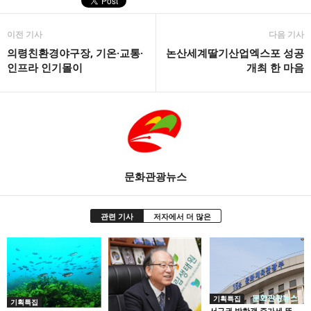
이전 기사
다음 기사
의령친환경야구장, 기온·교통·
논산세계딸기산업엑스포 성공
인프라 인기몰이
개최 한 마음
문화관광뉴스
관련 기사
저자에서 더 많은
기획특집
기획특집
서구권 방한객 증가세 뚜