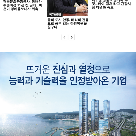
경북문화관광공사, 동해안
렷…케이-컬처 타고 관광시
수중비경 11선 첫 공개…이
장 다변화 속도
은미 명예홍보대사 위촉
국가공원
물의 도시 안동, 배려의 전통
으로 품격 있는 하천복원을
꿈꾸다