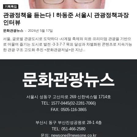
기획특집
관광정책을 듣는다 l 하동준 서울시 관광정책과장
인터뷰
문화관광뉴스
-
2026년 5월 17일
서울, 글로벌 관광도시로 도약하다 -사계절 축제와 의료·프리미엄 관광을 기반으
로 머물며 즐기는 도시로 발전 -3·3·7·7 목표 달성과 차별화된 콘텐츠로 지속가능
한 관광 구조 고도화 추진 <문화관광저널>은 지난...
서울시 성동구 고산자로 269 신한넥스텔 1714호
TEL: 1577-0445(02-2281-7066)
FAX: 0505-116-3865
부산시 동구 부산진성공원로 28-1 4층
TEL: 051-466-2580
문의:
newsone@newsone.co.kr