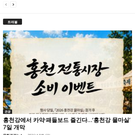
트래블
관광
홍천강에서 카약·패들보드 즐긴다…‘홍천강 물마실’
7일 개막