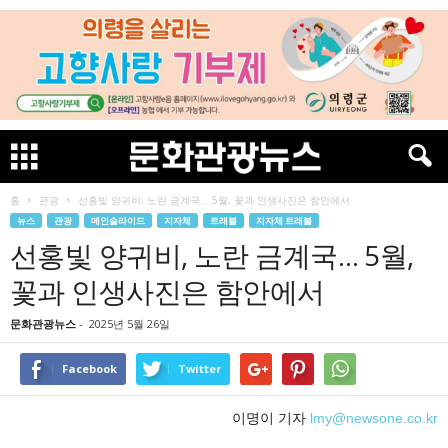
홈
관광
선홍빛 양귀비, 노란 금계국… 5월, 꽃과 인생사진은 함안에서
뉴스
관광
메인슬라이드
지자체
트래블
지자체 트래블
선홍빛 양귀비, 노란 금계국… 5월,
꽃과 인생사진은 함안에서
문화관광뉴스
-
2025년 5월 26일
Facebook
Twitter
이명이 기자
lmy@newsone.co.kr