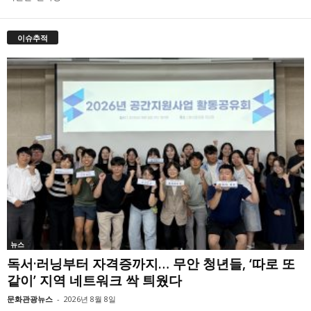
이슈추적
뉴스
독서·러닝부터 자격증까지… 무안 청년들, ‘따로 또
같이’ 지역 네트워크 싹 틔웠다
문화관광뉴스
-
2026년 8월 8일