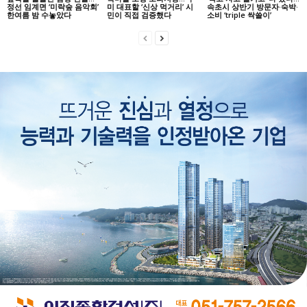
정선 임계면 ‘미락숲 음악회’
미 대표할 ‘신상 먹거리’ 시
속초시 상반기 방문자·숙박·
한여름 밤 수놓았다
민이 직접 검증했다
소비 ‘triple 싹쓸이’