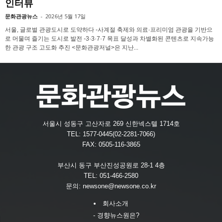
인터뷰
문화관광뉴스
-
2026년 5월 17일
서울, 글로벌 관광도시로 도약하다 -사계절 축제와 의료·프리미엄 관광을 기반으
로 머물며 즐기는 도시로 발전 -3·3·7·7 목표 달성과 차별화된 콘텐츠로 지속가능
한 관광 구조 고도화 추진 <문화관광저널>은 지난...
서울시 성동구 고산자로 269 신한넥스텔 1714호
TEL: 1577-0445(02-2281-7066)
FAX: 0505-116-3865
부산시 동구 부산진성공원로 28-1 4층
TEL: 051-466-2580
문의:
newsone@newsone.co.kr
회사소개
- 경향뉴스원은?