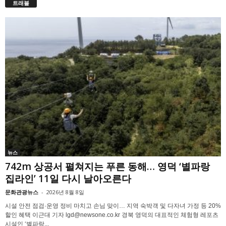
트래블
뉴스
742m 상공서 펼쳐지는 푸른 동해… 영덕 ‘별파랑
집라인’ 11일 다시 날아오른다
문화관광뉴스
-
2026년 8월 8일
시설 안전 점검·운영 정비 마치고 손님 맞이… 지역 숙박객 및 다자녀 가정 등 20%
할인 혜택 이근대 기자 lgd@newsone.co.kr 경북 영덕의 대표적인 체험형 레포츠
시설인 ‘별파랑...