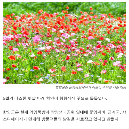
함안군청 문화공보체육과 이윤상 주무관 사진 제공
5월의 따스한 햇살 아래 함안이 형형색색 꽃으로 물들었다.
함안군은 현재 악양둑방과 악양생태공원 일대에 꽃양귀비, 금계국, 샤
스타데이지가 만개해 방문객들의 발길을 사로잡고 있다고 밝혔다.