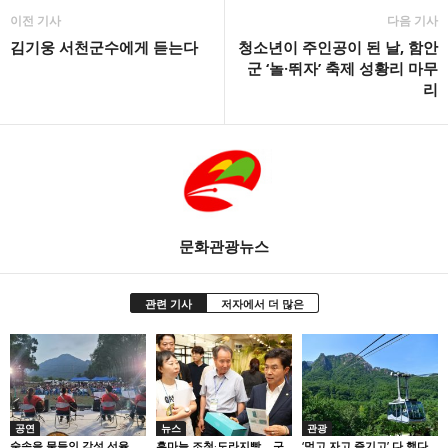
이전 기사
다음 기사
김기웅 서천군수에게 듣는다
청소년이 주인공이 된 날, 함안
군 ‘놀·뛰자’ 축제 성황리 마무
리
문화관광뉴스
관련 기사
저자에서 더 많은
공연
뉴스
관광
숲속을 물들인 감성 선율…
흑마늘 조청·도라지빵… 구
‘먹고 자고 즐기고’ 다 했다…