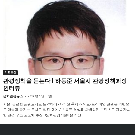
기획특집
관광정책을 듣는다 l 하동준 서울시 관광정책과장
인터뷰
문화관광뉴스
-
2026년 5월 17일
서울, 글로벌 관광도시로 도약하다 -사계절 축제와 의료·프리미엄 관광을 기반으
로 머물며 즐기는 도시로 발전 -3·3·7·7 목표 달성과 차별화된 콘텐츠로 지속가능
한 관광 구조 고도화 추진 <문화관광저널>은 지난...