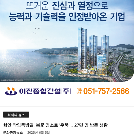
화제의 뉴스
함안 악양둑방길, 봄꽃 명소로 ‘우뚝’… 27만 명 방문 성황
문화관광뉴스
-
2025년 6월 5일