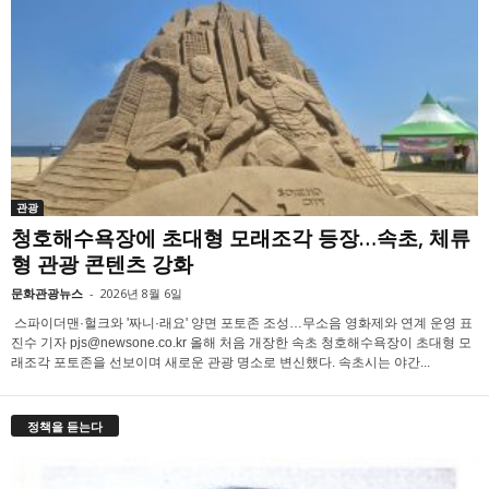
관광
청호해수욕장에 초대형 모래조각 등장…속초, 체류
형 관광 콘텐츠 강화
문화관광뉴스
-
2026년 8월 6일
스파이더맨·헐크와 '짜니·래요' 양면 포토존 조성…무소음 영화제와 연계 운영 표
진수 기자 pjs@newsone.co.kr 올해 처음 개장한 속초 청호해수욕장이 초대형 모
래조각 포토존을 선보이며 새로운 관광 명소로 변신했다. 속초시는 야간...
정책을 듣는다