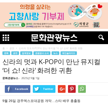
홈
공연
신라의 멋과 K-POP이 만난 뮤지컬 ‘더 쇼! 신라’ 화려한 귀환
문화
공연
업계정보
관광공사 소식
뉴스
메인슬라이드
신라의 멋과 K-POP이 만난 뮤지컬
‘더 쇼! 신라’ 화려한 귀환
문화관광뉴스
-
2025년 9월 1일
Facebook
Twitter
9월 26일 경주엑스포대공원 개막…스타 배우 총출동