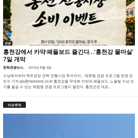
관광
홍천강에서 카약·패들보드 즐긴다…‘홍천강 물마실’
7일 개막
문화관광뉴스
-
2026년 8월 6일
수상레저부터 맥주공장 견학·전통시장 투어까지…체류형 관광 프로그램 운영 표
진수 기자 pjs@newsone.co.kr 홍천강을 무대로 카약과 패들보드, 노을빛 수상 요
가를 즐길 수 있는 체험형 관광 프로그램이 열린다. 홍천군은 대표...
이슈추적