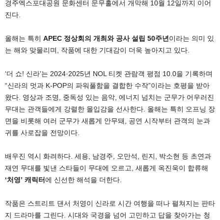
경주엑스포대공원 문화센터 문무홀에서 개막해 10월 12일까지 이어
진다.
올해는 특히
APEC 정상회의 개최와 공사 설립 50주년
이라는 의미 있
는 해와 맞물리며, 작품에 대한 기대감이 더욱 높아지고 있다.
‘더 쇼! 신라’는 2024·2025년 NOL 티켓 관람객 평점 10.0을 기록하며
“신라의 멋과 K-POP의 파워풀함을 결합한 수작”이라는 호평을 받아
왔다. 영상과 조명, 중독성 있는 음악, 에너지 넘치는 군무가 어우러진
무대는 관객들에게 강렬한 몰입감을 선사한다. 올해는 특히 오프닝 장
면을 비롯해 여러 군무가 새롭게 안무돼, 공연 시작부터 관객의 눈과
귀를 사로잡을 전망이다.
배우진 역시 화려하다. 세용, 남경주, 오만석, 린지, 박소현 등 초연과
재연 무대를 빛낸 스타들이 무대에 오르고, 새롭게 옥진욱이 합류해
‘처영’ 캐릭터
에 신선한 해석을 더한다.
작품은 스트리트 댄서 처영이 신라로 시간 여행을 떠나 펼쳐지는 판타
지 드라마를 그린다. 시대와 국경을 넘어 고민하고 답을 찾아가는 청