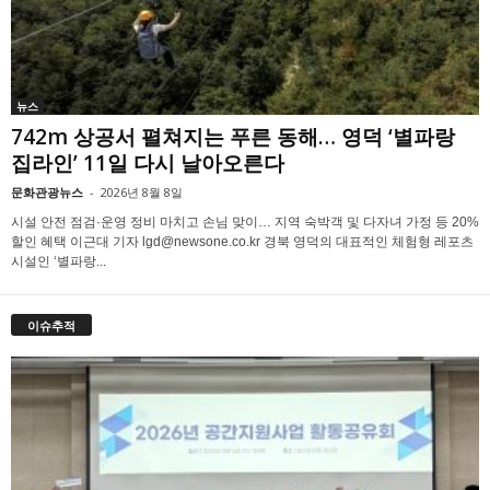
뉴스
742m 상공서 펼쳐지는 푸른 동해… 영덕 ‘별파랑
집라인’ 11일 다시 날아오른다
문화관광뉴스
-
2026년 8월 8일
시설 안전 점검·운영 정비 마치고 손님 맞이… 지역 숙박객 및 다자녀 가정 등 20%
할인 혜택 이근대 기자 lgd@newsone.co.kr 경북 영덕의 대표적인 체험형 레포츠
시설인 ‘별파랑...
이슈추적