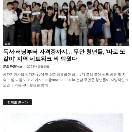
뉴스
독서·러닝부터 자격증까지… 무안 청년들, ‘따로 또
같이’ 지역 네트워크 싹 틔웠다
문화관광뉴스
-
2026년 8월 8일
공간지원사업 참가자 30여 명 성과공유회 개최… 6개 모임 모여 성과 공유 및 지
속 모임 다짐 이소미 기자 lsm@newsone.co.kr 전남 무안군 청년들이 자발적인 소
모임과 커뮤니티 활동을 통해...
정책을 듣는다