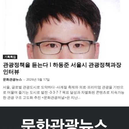
기획특집
관광정책을 듣는다 l 하동준 서울시 관광정책과장
인터뷰
문화관광뉴스
-
2026년 5월 17일
서울, 글로벌 관광도시로 도약하다 -사계절 축제와 의료·프리미엄 관광을 기반으
로 머물며 즐기는 도시로 발전 -3·3·7·7 목표 달성과 차별화된 콘텐츠로 지속가능
한 관광 구조 고도화 추진 <문화관광저널>은 지난...