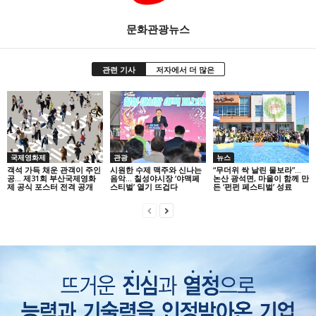
문화관광뉴스
관련 기사
저자에서 더 많은
국제영화제
관광
뉴스
객석 가득 채운 관객이 주인
시원한 수제 맥주와 신나는
“무더위 싹 날린 물보라”…
공… 제31회 부산국제영화
음악… 칠성야시장 ‘야맥페
논산 광석면, 마을이 함께 만
제 공식 포스터 전격 공개
스티벌’ 열기 뜨겁다
든 ‘펀펀 페스티벌’ 성료