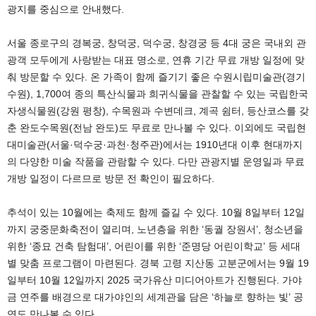
광지를 중심으로 안내했다.
서울 종로구의 경복궁, 창덕궁, 덕수궁, 창경궁 등 4대 궁은 국내외 관
광객 모두에게 사랑받는 대표 명소로, 연휴 기간 무료 개방 일정에 맞
춰 방문할 수 있다. 온 가족이 함께 즐기기 좋은 수원시립미술관(경기
수원), 1,700여 종의 특산식물과 희귀식물을 관찰할 수 있는 국립한국
자생식물원(강원 평창), 수목원과 수변데크, 계곡 쉼터, 등산코스를 갖
춘 완도수목원(전남 완도)도 무료로 만나볼 수 있다. 이외에도 국립현
대미술관(서울·덕수궁·과천·청주관)에서는 1910년대 이후 현대까지
의 다양한 미술 작품을 관람할 수 있다. 다만 관광지별 운영일과 무료
개방 일정이 다르므로 방문 전 확인이 필요하다.
추석이 있는 10월에는 축제도 함께 즐길 수 있다. 10월 8일부터 12일
까지 궁중문화축전이 열리며, 노년층을 위한 ‘동궐 장원서’, 청소년을
위한 ‘종묘 건축 탐험대’, 어린이를 위한 ‘준명당 어린이학교’ 등 세대
별 맞춤 프로그램이 마련된다. 경북 고령 지산동 고분군에서는 9월 19
일부터 10월 12일까지 2025 국가유산 미디어아트가 진행된다. 가야
금 연주를 배경으로 대가야인의 세계관을 담은 ‘하늘로 향하는 빛’ 공
연도 만나볼 수 있다.