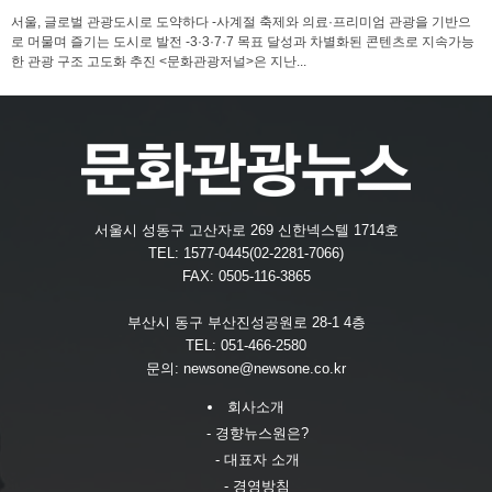
서울, 글로벌 관광도시로 도약하다 -사계절 축제와 의료·프리미엄 관광을 기반으
로 머물며 즐기는 도시로 발전 -3·3·7·7 목표 달성과 차별화된 콘텐츠로 지속가능
한 관광 구조 고도화 추진 <문화관광저널>은 지난...
서울시 성동구 고산자로 269 신한넥스텔 1714호
TEL: 1577-0445(02-2281-7066)
FAX: 0505-116-3865
부산시 동구 부산진성공원로 28-1 4층
TEL: 051-466-2580
문의:
newsone@newsone.co.kr
회사소개
- 경향뉴스원은?
- 대표자 소개
- 경영방침