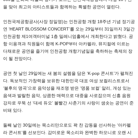
을 맞아 최고의 아티스트들과 함께하는 특별한 공연이 열린다.
인천국제공항공사(사장 정일영)는 인천공항 개항 18주년 기념 정기공
연 ‘HEART BLOSSOM CONCERT’를 오는 29일부터 31일까지 3일간
인천공항 제1여객터미널 1층 밀레니엄홀에서 개최한다고 밝혔다. 공
항 이용객과 직원들이 함께 K-POP부터 아카펠라, 뮤지컬에 이르는
다채로운 공연을 즐기며 인천공항 개항기념일을 축하하는 축제의 장
이 될 전망이다.
공연 첫 날인 29일에는 새 봄의 설렘을 담은 ‘K-pop 콘서트’가 펼쳐진
다. 독보적인 가창력을 보유한 대한민국 대표 여성 보컬리스트로서
‘불후의 명곡’으로 음악성을 재조명 받은 ‘명품 보컬’ 알리, 개성 있는
음색과 발랄한 음악, 상큼한 매력으로 대중을 사로잡으며 신흥 음원
강자로 우뚝 선 ‘대세 듀오’ 볼빨간 사춘기의 사랑이 샘솟는 공연이 준
비돼 있다.
둘째 날인 30일에는 목소리만으로도 꽉 찬 감동을 선사하는 ‘아카펠
라 콘서트’를 선보인다. 감미로운 목소리와 완벽한 하모니로 오랜 시