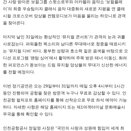
간 사랑 받아온 보컬그룹 스윗소로우와 아카펠라 음악쇼 ‘보컬플레
이’의 최종 우승팀이자 클래식 음악 대중화의 새로운 지평을 연 클래
시컬 크로스오버 앙상블 컨템포디보가 마음을 울리는 하모니로 관객
을 찾아온다.
마지막 날인 31일에는 환상적인 ‘뮤지컬 콘서트’가 관객의 눈과 귀를
사로잡는다. 파워풀한 목소리와 남다른 무대매너로 청중을 매료시키
는 ‘뮤지컬 디바’ 바다, 풍부한 성량과 호소력 짙은 음색을 바탕으로 오
디션 프로그램 ‘팬텀 싱어’에서 활약하며 주목 받은 테너 이동신, 화려
한 퍼포먼스가 돋보이는 드림 뮤지컬 앙상블의 무대가 신선한 에너지
를 전할 예정이다.
이번 정기공연은 오는 29일부터 31일까지 매일 오후 4시부터 1시간
동안 진행되며 공항을 찾은 방문객 누구나 무료로 감상할 수 있다. 인
천공항 컬처포트 홈페이지를 통해 선착순으로 무료 좌석 예약이 가능
하다. 자세한 사항은 해당 홈페이지 또는 제1여객터미널 문화예술사
무국을 통해 확인할 수 있다.
인천공항공사 정일영 사장은 “국민의 사랑과 성원에 힘입어 세계 최