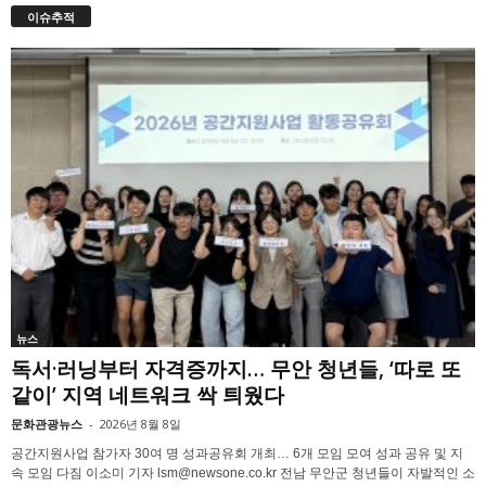
이슈추적
뉴스
독서·러닝부터 자격증까지… 무안 청년들, ‘따로 또
같이’ 지역 네트워크 싹 틔웠다
문화관광뉴스
-
2026년 8월 8일
공간지원사업 참가자 30여 명 성과공유회 개최… 6개 모임 모여 성과 공유 및 지
속 모임 다짐 이소미 기자 lsm@newsone.co.kr 전남 무안군 청년들이 자발적인 소