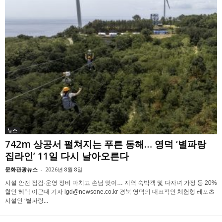
뉴스
742m 상공서 펼쳐지는 푸른 동해… 영덕 ‘별파랑
집라인’ 11일 다시 날아오른다
문화관광뉴스
-
2026년 8월 8일
시설 안전 점검·운영 정비 마치고 손님 맞이… 지역 숙박객 및 다자녀 가정 등 20%
할인 혜택 이근대 기자 lgd@newsone.co.kr 경북 영덕의 대표적인 체험형 레포츠
시설인 ‘별파랑...