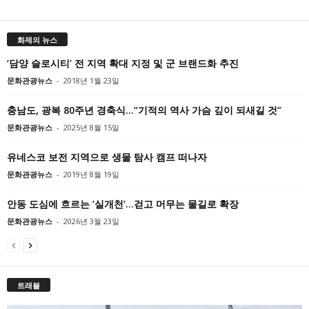
화제의 뉴스
‘담양 슬로시티’ 전 지역 확대 지정 및 군 브랜드화 추진
문화관광뉴스
-
2018년 1월 23일
충남도, 광복 80주년 경축식…“기적의 역사 가슴 깊이 되새길 것”
문화관광뉴스
-
2025년 8월 15일
유네스코 보전 지역으로 생물 탐사 캠프 떠나자
문화관광뉴스
-
2019년 8월 19일
안동 도심에 흐르는 ‘실개천’…걷고 머무는 물길로 확장
문화관광뉴스
-
2026년 3월 23일
트래블