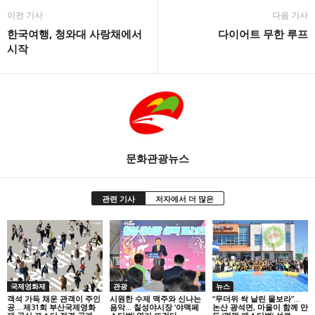
이전 기사
다음 기사
한국여행, 청와대 사랑채에서
다이어트 무한 루프
시작
문화관광뉴스
관련 기사
저자에서 더 많은
국제영화제
관광
뉴스
객석 가득 채운 관객이 주인
시원한 수제 맥주와 신나는
“무더위 싹 날린 물보라”…
공… 제31회 부산국제영화
음악… 칠성야시장 ‘야맥페
논산 광석면, 마을이 함께 만