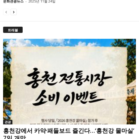
문화관광뉴스
-
2025년 11월 24일
트래블
관광
홍천강에서 카약·패들보드 즐긴다…‘홍천강 물마실’
7일 개막