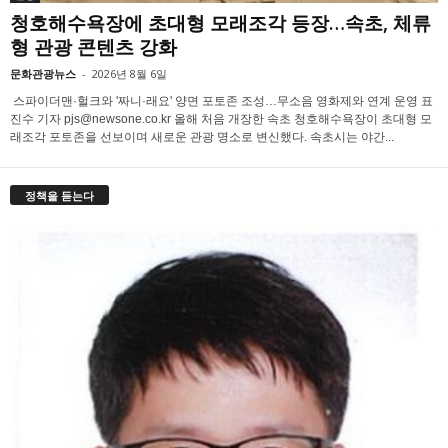
청호해수욕장에 초대형 모래조각 등장…속초, 체류
형 관광 콘텐츠 강화
문화관광뉴스
-
2026년 8월 6일
스파이더맨·헐크와 '짜니·래요' 양면 포토존 조성…무소음 영화제와 연계 운영 표
진수 기자 pjs@newsone.co.kr 올해 처음 개장한 속초 청호해수욕장이 초대형 모
래조각 포토존을 선보이며 새로운 관광 명소로 변신했다. 속초시는 야간...
정책을 듣는다