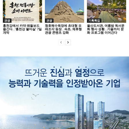
관광
관광
기획특집
홍천강에서 카약·패들보드
청호해수욕장에 초대형 모
울산도서관, 여름밤 독서문
즐긴다…‘홍천강 물마실’ 7일
래조각 등장…속초, 체류형
화 행사 성황…가을까지 문
개막
관광 콘텐츠 강화
화 프로그램 이어간다