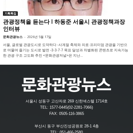
기획특집
관광정책을 듣는다 l 하동준 서울시 관광정책과장
인터뷰
문화관광뉴스
-
2026년 5월 17일
서울, 글로벌 관광도시로 도약하다 -사계절 축제와 의료·프리미엄 관광을 기반으
로 머물며 즐기는 도시로 발전 -3·3·7·7 목표 달성과 차별화된 콘텐츠로 지속가능
한 관광 구조 고도화 추진 <문화관광저널>은 지난...
서울시 성동구 고산자로 269 신한넥스텔 1714호
TEL: 1577-0445(02-2281-7066)
FAX: 0505-116-3865
부산시 동구 부산진성공원로 28-1 4층
TEL: 051-466-2580