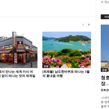
수 있
이
관광
관광
서 만나는 세계 미식 여
[트래블] 남도한바퀴로 떠나는 3월
 없이 떠나는 맛의 세계일
의 꽃내음 여행
청호
장…
문화관
스파이
음 영화
올해 