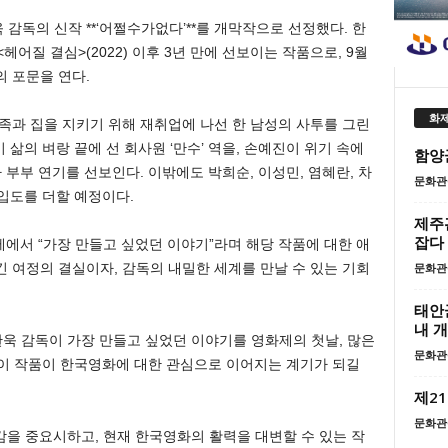
감독의 신작 **‘어쩔수가없다’**를 개막작으로 선정했다. 한
어질 결심>(2022) 이후 3년 만에 선보이는 작품으로, 9월
의 포문을 연다.
화제
가족과 집을 지키기 위해 재취업에 나선 한 남성의 사투를 그린
삶의 벼랑 끝에 선 회사원 ‘만수’ 역을, 손예진이 위기 속에
함양
 부부 연기를 선보인다. 이밖에도 박희순, 이성민, 염혜란, 차
문화관
입도를 더할 예정이다.
제주
잡다
제에서 “가장 만들고 싶었던 이야기”라며 해당 작품에 대한 애
문화관
 긴 여정의 결실이자, 감독의 내밀한 세계를 만날 수 있는 기회
태안
내 
욱 감독이 가장 만들고 싶었던 이야기를 영화제의 첫날, 많은
문화관
 “이 작품이 한국영화에 대한 관심으로 이어지는 계기가 되길
제2
문화관
을 중요시하고, 현재 한국영화의 활력을 대변할 수 있는 작