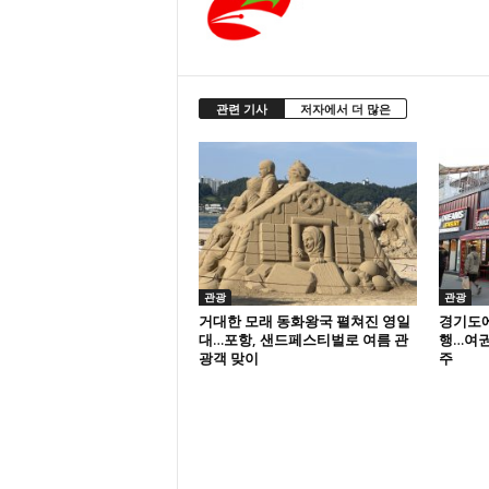
관련 기사
저자에서 더 많은
관광
관광
거대한 모래 동화왕국 펼쳐진 영일
경기도에
대…포항, 샌드페스티벌로 여름 관
행…여권
광객 맞이
주