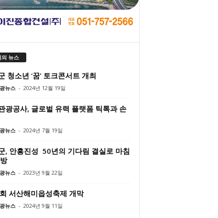
의 뉴스
군 청소년 ‘꿈’ 토크콘서트 개최
광뉴스
-
2024년 12월 19일
관광공사, 글로벌 유력 플랫폼 틱톡과 손
광뉴스
-
2024년 7월 19일
군, 안흥진성 50년의 기다림 결실로 마침
개방
광뉴스
-
2023년 9월 22일
1회 서산해미읍성축제 개막
광뉴스
-
2024년 9월 11일