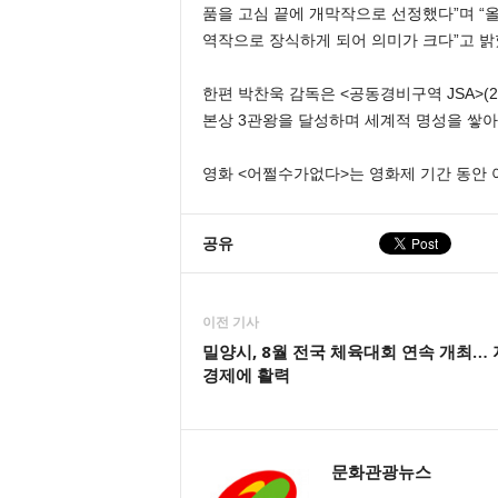
품을 고심 끝에 개막작으로 선정했다”며 “
역작으로 장식하게 되어 의미가 크다”고 밝
한편 박찬욱 감독은 <공동경비구역 JSA>(200
본상 3관왕을 달성하며 세계적 명성을 쌓아
영화 <어쩔수가없다>는 영화제 기간 동안 
공유
이전 기사
밀양시, 8월 전국 체육대회 연속 개최…
경제에 활력
문화관광뉴스