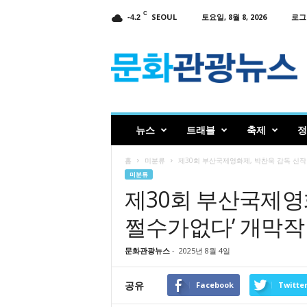
C
SEOUL
토요일, 8월 8, 2026
로그
-4.2
인
터
넷
신
문
문
화
뉴스
트래블
축제
정
관
광
홈
미분류
제30회 부산국제영화제, 박찬욱 감독 신작
뉴
미분류
스
제30회 부산국제영화
쩔수가없다’ 개막작
문화관광뉴스
-
2025년 8월 4일
공유
Facebook
Twitte