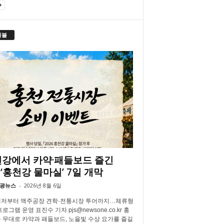
래블
강에서 카약·패들보드 즐긴
‘홍천강 물마실’ 7일 개막
광뉴스
-
2026년 8월 6일
저부터 맥주공장 견학·전통시장 투어까지…체류형
로그램 운영 표진수 기자 pjs@newsone.co.kr 홍
 무대로 카약과 패들보드, 노을빛 수상 요가를 즐길