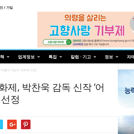
인 / 가입
책
업계정보
특집
칼럼 · 기고
정보
자
 ‘어쩔수가없다’ 개막작 선정
제, 박찬욱 감독 신작 ‘어
 선정
r