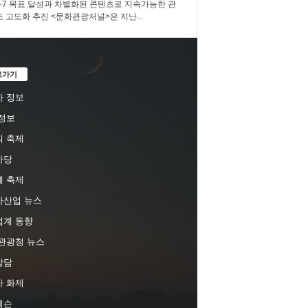
3·7·7 목표 달성과 차별화된 콘텐츠로 지속가능한 관
조 고도화 추진 <문화관광저널>은 지난...
로가기
 정보
정보
 축제
마당
 축제
차산업 뉴스
업계 동향
관광청 뉴스
상담
 화제
레슨