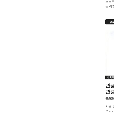
포토존
는 야간.
정
기획
관광
관
문화관
서울,
프리미