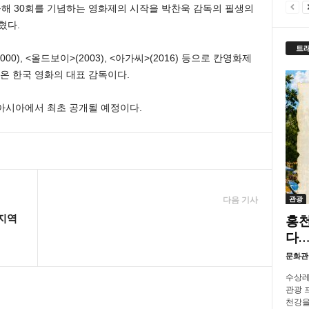
올해 30회를 기념하는 영화제의 시작을 박찬욱 감독의 필생의
혔다.
트
0), <올드보이>(2003), <아가씨>(2016) 등으로 칸영화제
온 한국 영화의 대표 감독이다.
아시아에서 최초 공개될 예정이다.
관광
다음 기사
 지역
홍천
다…
문화관
수상레
관광 프
천강을