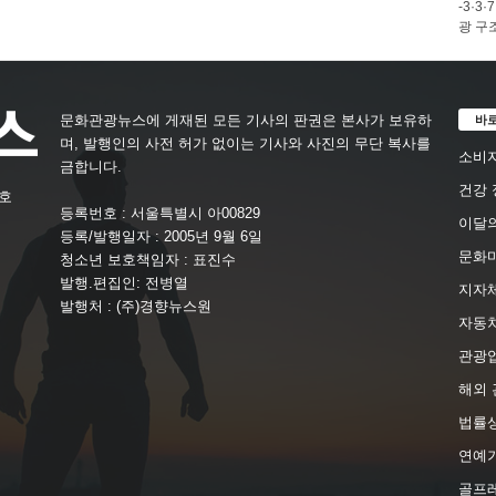
-3·
광 구
바
문화관광뉴스에 게재된 모든 기사의 판권은 본사가 보유하
며, 발행인의 사전 허가 없이는 기사와 사진의 무단 복사를
소비자
금합니다.
건강 
4호
등록번호 : 서울특별시 아00829
이달의
등록/발행일자 : 2005년 9월 6일
문화
청소년 보호책임자 : 표진수
발행.편집인: 전병열
지자체
발행처 : (주)경향뉴스원
자동
관광
해외 
법률
연예가
골프