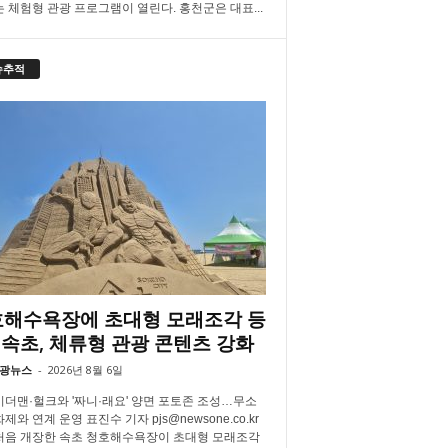
는 체험형 관광 프로그램이 열린다. 홍천군은 대표...
슈추적
해수욕장에 초대형 모래조각 등
속초, 체류형 관광 콘텐츠 강화
광뉴스
-
2026년 8월 6일
더맨·헐크와 '짜니·래요' 양면 포토존 조성…무소
제와 연계 운영 표진수 기자 pjs@newsone.co.kr
처음 개장한 속초 청호해수욕장이 초대형 모래조각