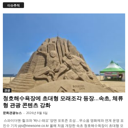
이슈추적
관광
청호해수욕장에 초대형 모래조각 등장…속초, 체류
형 관광 콘텐츠 강화
문화관광뉴스
-
2026년 8월 6일
스파이더맨·헐크와 '짜니·래요' 양면 포토존 조성…무소음 영화제와 연계 운영 표
진수 기자 pjs@newsone.co.kr 올해 처음 개장한 속초 청호해수욕장이 초대형 모