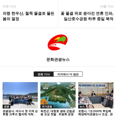
이전 기사
다음 기사
의령 한우산, 철쭉 물결로 물든
꽃 물결 위로 쏟아진 연휴 인파,
봄의 절정
일산호수공원 하루 종일 북적
문화관광뉴스
관련 기사
저자에서 더 많은
관광
국가공원
뉴스
관광공사, 여수서 첫 지역 순
옥천군, 대청호 생태 군립공
포항시, 1조3500억 투입해
회형 크루즈 협의체 개최…
원 조성 첫발…위원회 운영
해양레저관광도시 조성…관