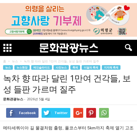
홈
뉴스
녹차 향 따라 달린 1만여 건각들, 보성 들판 가르며 질주
뉴스
뉴스현장
메인슬라이드
사진뉴스
축제
이달의 축제
지자체 축제
녹차 향 따라 달린 1만여 건각들, 보
성 들판 가르며 질주
문화관광뉴스
-
2026년 5월 4일
Facebook
Twitter
메타세쿼이아 길 물결처럼 출렁, 풀코스부터 5km까지 축제 열기 고조