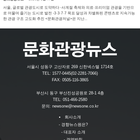
서울, 글로벌 관광도시로 도약하다 -사계절 축제와 의료·프리미엄 관광을 기반으
로 머물며 즐기는 도시로 발전 -3·3·7·7 목표 달성과 차별화된 콘텐츠로 지속가능
한 관광 구조 고도화 추진 <문화관광저널>은 지난...
서울시 성동구 고산자로 269 신한넥스텔 1714호
TEL: 1577-0445(02-2281-7066)
FAX: 0505-116-3865
부산시 동구 부산진성공원로 28-1 4층
TEL: 051-466-2580
문의:
newsone@newsone.co.kr
회사소개
- 경향뉴스원은?
- 대표자 소개
- 경영방침