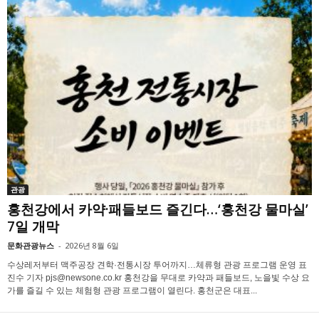
관광
홍천강에서 카약·패들보드 즐긴다…‘홍천강 물마실’
7일 개막
문화관광뉴스
-
2026년 8월 6일
수상레저부터 맥주공장 견학·전통시장 투어까지…체류형 관광 프로그램 운영 표
진수 기자 pjs@newsone.co.kr 홍천강을 무대로 카약과 패들보드, 노을빛 수상 요
가를 즐길 수 있는 체험형 관광 프로그램이 열린다. 홍천군은 대표...