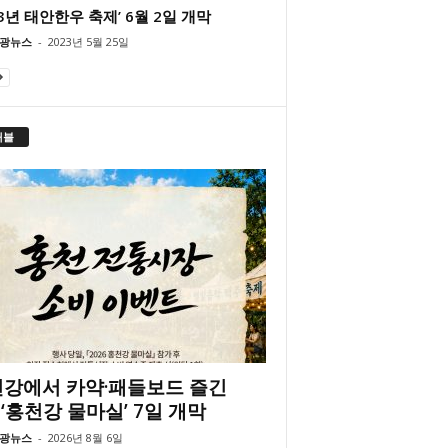
23년 태안한우 축제’ 6월 2일 개막
광뉴스
-
2023년 5월 25일
래블
강에서 카약·패들보드 즐긴
‘홍천강 물마실’ 7일 개막
광뉴스
-
2026년 8월 6일