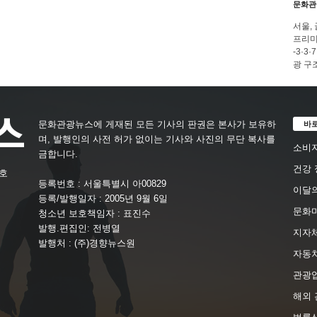
문화관
서울,
프리미
-3·
광 구
바
문화관광뉴스에 게재된 모든 기사의 판권은 본사가 보유하
며, 발행인의 사전 허가 없이는 기사와 사진의 무단 복사를
소비자
금합니다.
건강 
4호
등록번호 : 서울특별시 아00829
이달의
등록/발행일자 : 2005년 9월 6일
문화
청소년 보호책임자 : 표진수
발행.편집인: 전병열
지자체
발행처 : (주)경향뉴스원
자동
관광
해외 