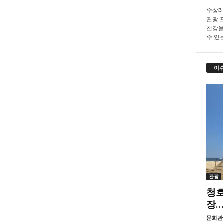
수상레
관광 프
천강을
수 있
이
관광
청호
장…
문화관