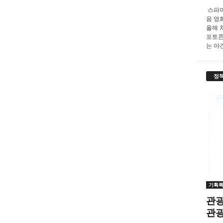
스파이
음 영화
올해 
포토존
는 야간.
정
기획
관광
관