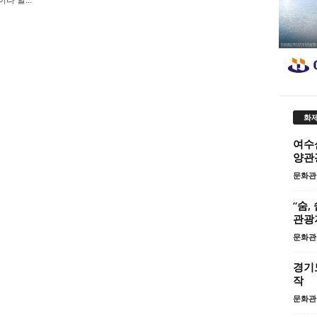
화제
여수
양관
문화관
“숨,
관광
문화관
경기
작
문화관