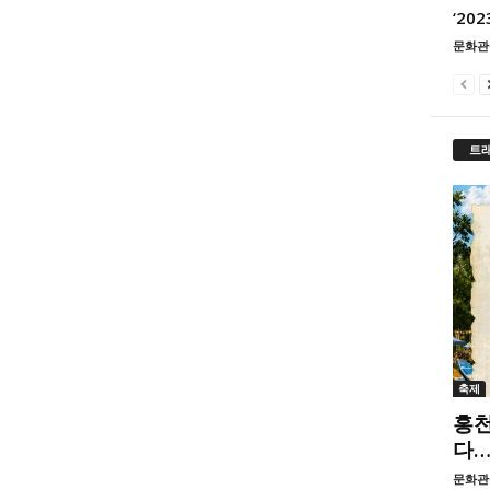
‘20
문화관
트
축제
홍천
다…
문화관