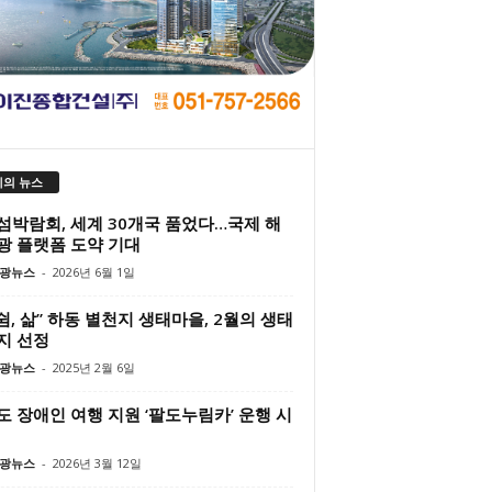
의 뉴스
섬박람회, 세계 30개국 품었다…국제 해
광 플랫폼 도약 기대
광뉴스
-
2026년 6월 1일
 쉼, 삶” 하동 별천지 생태마을, 2월의 생태
지 선정
광뉴스
-
2025년 2월 6일
도 장애인 여행 지원 ‘팔도누림카’ 운행 시
광뉴스
-
2026년 3월 12일