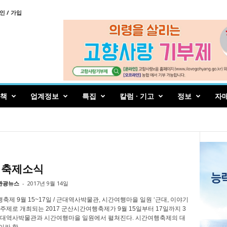
인 / 가입
책
업계정보
특집
칼럼 · 기고
정보
자
 축제소식
관광뉴스
-
2017년 9월 14일
제 9월 15~17일 / 근대역사박물관, 시간여행마을 일원 ‘근대, 이야기
주제로 개최되는 2017 군산시간여행축제가 9월 15일부터 17일까지 3
근대역사박물관과 시간여행마을 일원에서 펼쳐진다. 시간여행축제의 대
라 할...