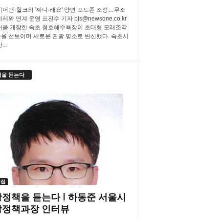
더맨·헐크와 '짜니·래요' 양면 포토존 조성…무소
제와 연계 운영 표진수 기자 pjs@newsone.co.kr
처음 개장한 속초 청호해수욕장이 초대형 모래조각
을 선보이며 새로운 관광 명소로 변신했다. 속초시
..
책을 듣는다
특집
정책을 듣는다 l 하동준 서울시
광정책과장 인터뷰