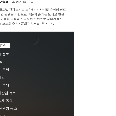
광뉴스
-
2026년 5월 17일
 글로벌 관광도시로 도약하다 -사계절 축제와 의료·
엄 관광을 기반으로 머물며 즐기는 도시로 발전
3·7·7 목표 달성과 차별화된 콘텐츠로 지속가능한 관
조 고도화 추진 <문화관광저널>은 지난...
로가기
 정보
정보
 축제
마당
 축제
차산업 뉴스
업계 동향
관광청 뉴스