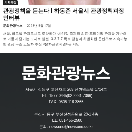
기획특집
관광정책을 듣는다 l 하동준 서울시 관광정책과장
인터뷰
문화관광뉴스
-
2026년 5월 17일
서울, 글로벌 관광도시로 도약하다 -사계절 축제와 의료·프리미엄 관광을 기반으
로 머물며 즐기는 도시로 발전 -3·3·7·7 목표 달성과 차별화된 콘텐츠로 지속가능
한 관광 구조 고도화 추진 <문화관광저널>은 지난...
서울시 성동구 고산자로 269 신한넥스텔 1714호
TEL: 1577-0445(02-2281-7066)
FAX: 0505-116-3865
부산시 동구 부산진성공원로 28-1 4층
TEL: 051-466-2580
문의:
newsone@newsone.co.kr