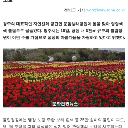
전병군 기자
work@newsone.co.kr
청주의 대표적인 자연친화 공간인 문암생태공원이 봄을 맞아 형형색
색 튤립으로 물들었다. 청주시는 18일, 공원 내 6천㎡ 규모의 튤립정
원이 이번 주를 기점으로 절정의 아름다움을 자랑하고 있다고 밝혔다.
튤립정원에는 빨강·노랑·주황·보라·흰색 등 25만 송이의 튤립이 파도,
별, 달 모양을 따라 풍성하게 심겨 있어 관람객의 눈길을 사로잡는다.