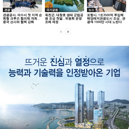
관광
국가공원
뉴스
관광공사, 여수서 첫 지역 순
옥천군, 대청호 생태 군립공
포항시, 1조3500억 투입해
회형 크루즈 협의체 개최…
원 조성 첫발…위원회 운영
해양레저관광도시 조성…관
중국 선사와 협력 강화
조례 제정
광객 1000만 시대 노린다