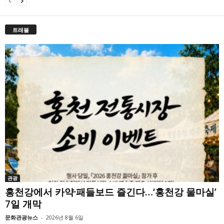
트래블
관광
홍천강에서 카약·패들보드 즐긴다…‘홍천강 물마실’
7일 개막
문화관광뉴스
-
2026년 8월 6일