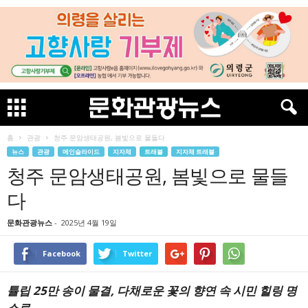
홈
관광
청주 문암생태공원, 봄빛으로 물들다
뉴스
관광
메인슬라이드
지자체
트래블
지자체 트래블
청주 문암생태공원, 봄빛으로 물들
다
문화관광뉴스
-
2025년 4월 19일
Facebook
Twitter
튤립 25만 송이 물결,
다채로운 꽃의 향연 속 시민 힐링 명
소로