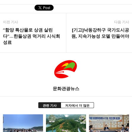
이전 기사
다음 기사
“함양 특산물로 상권 살린
[기고]낙동강하구 국가도시공
다”…한들상권 먹거리 시식회
원, 지속가능성 모델 만들어야
성료
문화관광뉴스
관련 기사
저자에서 더 많은