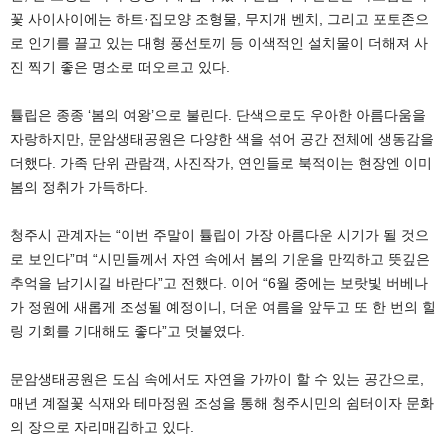
꽃 사이사이에는 하트·집모양 조형물, 무지개 벤치, 그리고 포토존으
로 인기를 끌고 있는 대형 풍선토끼 등 이색적인 설치물이 더해져 사
진 찍기 좋은 명소로 떠오르고 있다.
튤립은 종종 ‘봄의 여왕’으로 불린다. 단색으로도 우아한 아름다움을
자랑하지만, 문암생태공원은 다양한 색을 섞어 공간 전체에 생동감을
더했다. 가족 단위 관람객, 사진작가, 연인들로 북적이는 현장엔 이미
봄의 정취가 가득하다.
청주시 관계자는 “이번 주말이 튤립이 가장 아름다운 시기가 될 것으
로 보인다”며 “시민들께서 자연 속에서 봄의 기운을 만끽하고 뜻깊은
추억을 남기시길 바란다”고 전했다. 이어 “6월 중에는 보랏빛 버베나
가 정원에 새롭게 조성될 예정이니, 더운 여름을 앞두고 또 한 번의 힐
링 기회를 기대해도 좋다”고 덧붙였다.
문암생태공원은 도심 속에서도 자연을 가까이 할 수 있는 공간으로,
매년 계절꽃 식재와 테마정원 조성을 통해 청주시민의 쉼터이자 문화
의 장으로 자리매김하고 있다.